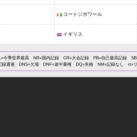
コートジボワール
イギリス
L
=今季世界最高
NR
=国内記録
CR
=大会記録
PB
=自己最高記録
SB
記録通過
DNS
=欠場
DNF
=途中棄権
DQ
=失格
NM
=記録なし
rt
=