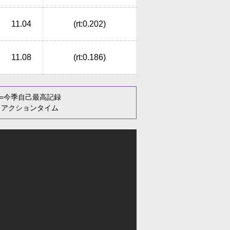
11.04
(rt:0.202)
11.08
(rt:0.186)
=今季自己最高記録
リアクションタイム