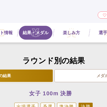
ィ』
ト情報
結果・メダル
楽しみ方
選
ラウンド別の結果
の結果
メダ
女子 100m 決勝
出場選手
予選
準決勝
決勝