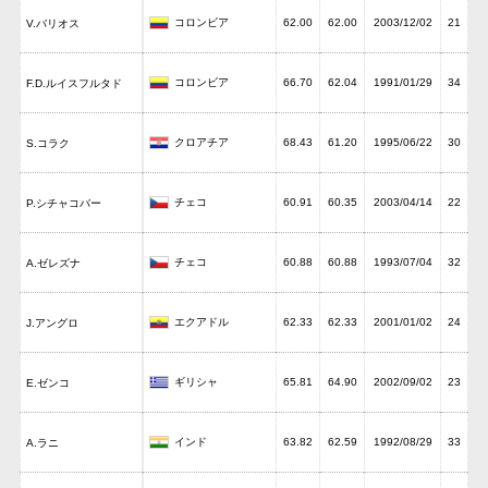
コロンビア
62.00
62.00
2003/12/02
21
V.バリオス
コロンビア
66.70
62.04
1991/01/29
34
F.D.ルイスフルタド
クロアチア
68.43
61.20
1995/06/22
30
S.コラク
チェコ
60.91
60.35
2003/04/14
22
P.シチャコバー
チェコ
60.88
60.88
1993/07/04
32
A.ゼレズナ
エクアドル
62.33
62.33
2001/01/02
24
J.アングロ
ギリシャ
65.81
64.90
2002/09/02
23
E.ゼンコ
インド
63.82
62.59
1992/08/29
33
A.ラニ