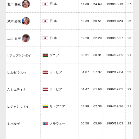
日 本
67.38
64.63
1998/03/16
27
北口 榛花
日 本
62.39
60.51
1999/11/23
25
武本 紗栄
日 本
62.20
62.20
1999/06/27
26
上田 百寧
ケニア
60.31
60.31
2004/02/05
21
I.ジェプケンボイ
ラトビア
64.87
57.37
1992/12/04
32
L.ムゼ シルマ
ラトビア
64.47
61.60
1996/02/05
29
A.シエティナ
リトアニア
63.98
62.38
1994/07/26
31
L.ジャシウネイ
ノルウェー
66.50
65.66
1995/12/03
29
S.ボルゲ