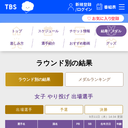
TBSテレビ｜ときめくときを。
番組表
トップ
スケジュール
チケット情報
結果・メダル
楽しみ方
選手紹介
おすすめ動画
グッズ
ラウンド別の結果
ラウンド別の結果
メダルランキング
女子 やり投げ 出場選手
出場選手
予選
決勝
9月11日（木）14:34 更新
選手名
国名
PB
SB
生年月日
年齢