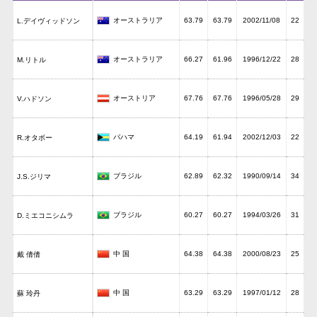
オーストラリア
63.79
63.79
2002/11/08
22
L.デイヴィッドソン
オーストラリア
66.27
61.96
1996/12/22
28
M.リトル
オーストリア
67.76
67.76
1996/05/28
29
V.ハドソン
バハマ
64.19
61.94
2002/12/03
22
R.オタボー
ブラジル
62.89
62.32
1990/09/14
34
J.S.ジリマ
ブラジル
60.27
60.27
1994/03/26
31
D.ミエコニシムラ
中 国
64.38
64.38
2000/08/23
25
戴 倩倩
中 国
63.29
63.29
1997/01/12
28
蘇 玲丹