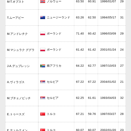
ノルウェー
63.50
60.91
1996/01/07
29
M-T.オブスト
ニュージーランド
63.26
62.50
1994/05/17
31
T.ムーアビー
ポーランド
71.40
60.42
1996/03/09
29
M.アンドレチク
ポーランド
61.42
61.42
2001/01/24
24
M.マシュラク ググラ
南アフリカ
64.22
62.77
1997/10/03
27
J-A.デュプレッシ
セルビア
67.22
67.22
2004/01/02
21
A.ヴィラゴス
セルビア
62.25
61.61
1993/04/03
32
M.ブチェノビッチ
トルコ
67.21
59.76
1997/03/27
28
E.トゥースズ
トルコ
60.07
60.07
2002/01/20
23
E.テュルクメン