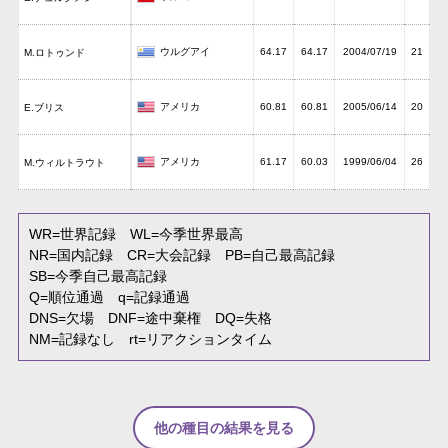
ウルグアイ
64.17
64.17
2004/07/19
21
M.ロトゥンド
アメリカ
60.81
60.81
2005/06/14
20
E.ブリス
アメリカ
61.17
60.03
1999/06/04
26
M.ウィルトラウト
WR
=世界記録
WL
=今季世界最高
NR
=国内記録
CR
=大会記録
PB
=自己最高記録
SB
=今季自己最高記録
Q
=順位通過
q
=記録通過
DNS
=欠場
DNF
=途中棄権
DQ
=失格
NM
=記録なし
rt
=リアクションタイム
他の種目の結果を見る