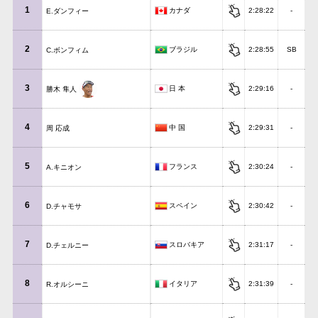
1
カナダ
2:28:22
-
E.ダンフィー
2
ブラジル
2:28:55
SB
C.ボンフィム
3
日 本
2:29:16
-
勝木 隼人
4
中 国
2:29:31
-
周 応成
5
フランス
2:30:24
-
A.キニオン
6
スペイン
2:30:42
-
D.チャモサ
7
スロバキア
2:31:17
-
D.チェルニー
8
イタリア
2:31:39
-
R.オルシーニ