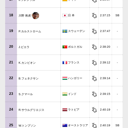
18
日 本
2:37:15
SB
川野 将虎
19
スウェーデン
2:37:47
-
P.カルストローム
20
ポルトガル
2:38:20
-
J.ビエラ
21
フランス
2:39:12
-
K.カンピオン
22
ハンガリー
2:39:14
-
B.フェネクサン
23
インド
2:39:15
-
S.クマール
24
ラトビア
2:40:19
-
R.サウルグリエジス
25
オーストラリア
2:40:19
SB
W.トンプソン