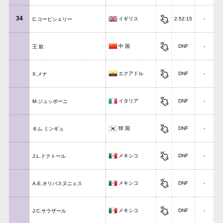
34
イギリス
2:52:15
-
C.コービシェリー
中 国
DNF
-
王 欽
エクアドル
DNF
-
X.メナ
イタリア
DNF
-
M.ジュッポーニ
韓 国
DNF
-
キム ミンギュ
メキシコ
DNF
-
J.L.ドクトール
メキシコ
DNF
-
A.E.オリバスヌニェス
メキシコ
DNF
-
J.C.サラザール