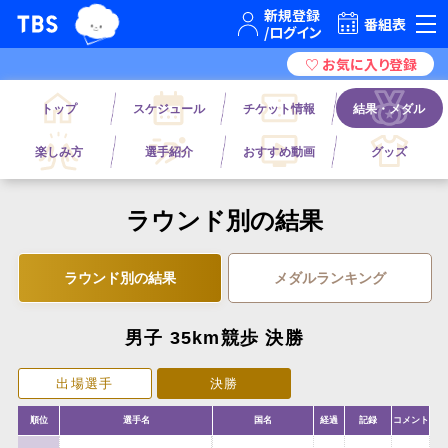
TBSグループキャラクター『ワクティ』
TBSテレビ｜ときめくときを。
番組表
トップ
スケジュール
チケット情報
結果・メダル
楽しみ方
選手紹介
おすすめ動画
グッズ
ラウンド別の結果
ラウンド別の結果
メダルランキング
男子 35km競歩 決勝
出場選手
決勝
順位
選手名
国名
経過
記録
コメント