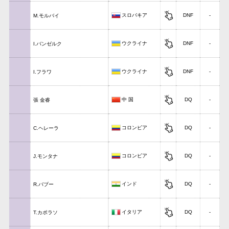
スロバキア
DNF
-
M.モルバイ
ウクライナ
DNF
-
I.バンゼルク
ウクライナ
DNF
-
I.フラワ
中 国
DQ
-
張 金睿
コロンビア
DQ
-
C.ヘレーラ
コロンビア
DQ
-
J.モンタナ
インド
DQ
-
R.バブー
イタリア
DQ
-
T.カポラソ