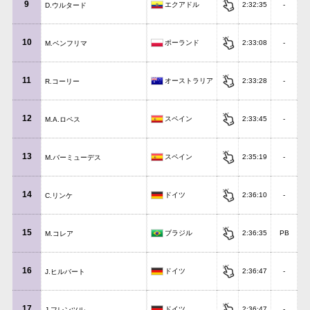
9
エクアドル
2:32:35
-
D.ウルタード
10
ポーランド
2:33:08
-
M.ベンフリマ
11
オーストラリア
2:33:28
-
R.コーリー
12
スペイン
2:33:45
-
M.A.ロペス
13
スペイン
2:35:19
-
M.バーミューデス
14
ドイツ
2:36:10
-
C.リンケ
15
ブラジル
2:36:35
PB
M.コレア
16
ドイツ
2:36:47
-
J.ヒルバート
17
ドイツ
2:36:47
-
J.フレンツル