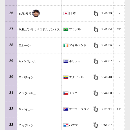
26
日 本
2:40:29
-
丸尾 知司
27
ブラジル
2:41:04
SB
M.B.ゴンサウベスドスサントス
28
アイルランド
2:41:36
-
O.レーン
29
ギリシャ
2:42:07
-
A.パパミハル
30
エクアドル
2:43:48
-
O.パティン
31
チェコ
2:44:08
-
V.ハラバチュ
32
オーストラリア
2:51:11
SB
M.ベイカー
33
パナマ
2:51:37
-
Y.カブレラ