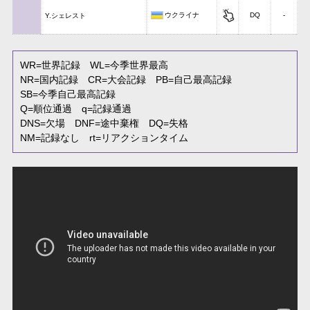
ウクライナ
DQ
-
Y.シェレスト
WR
=世界記録
WL
=今季世界最高
NR
=国内記録
CR
=大会記録
PB
=自己最高記録
SB
=今季自己最高記録
Q
=順位通過
q
=記録通過
DNS
=欠場
DNF
=途中棄権
DQ
=失格
NM
=記録なし
rt
=リアクションタイム