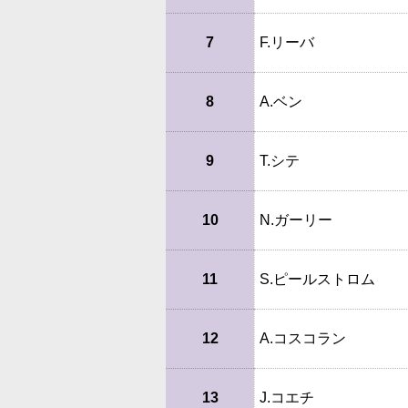
7
F.リーバ
8
A.ベン
9
T.シテ
10
N.ガーリー
11
S.ピールストロム
12
A.コスコラン
13
J.コエチ