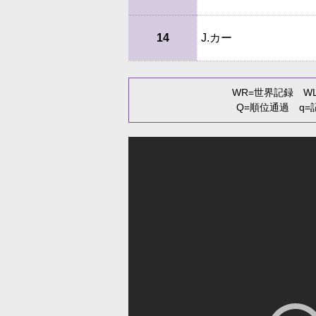
14
J.カー
WR
=世界記録
W
Q
=順位通過
q
=