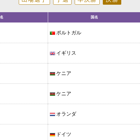
名
国名
ポルトガル
イギリス
ケニア
ケニア
オランダ
ドイツ