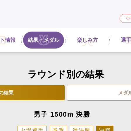
ィ』
ト情報
結果・メダル
楽しみ方
選
ラウンド別の結果
の結果
メダ
男子 1500m 決勝
出場選手
予選
準決勝
決勝