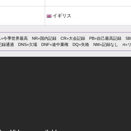
イギリス
L
=今季世界最高
NR
=国内記録
CR
=大会記録
PB
=自己最高記録
SB
記録通過
DNS
=欠場
DNF
=途中棄権
DQ
=失格
NM
=記録なし
rt
=