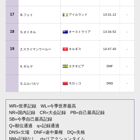
17
アイルランド
13:31.12
-
B.フェイ
18
オーストラリア
13:34.52
-
S.オドネル
19
キルギス
14:47.40
-
Z.スライマンウールー
エチオピア
DNF
-
K.ギルマ
モロッコ
DNS
-
S.エルバカリ
WR
=世界記録
WL
=今季世界最高
NR
=国内記録
CR
=大会記録
PB
=自己最高記録
SB
=今季自己最高記録
Q
=順位通過
q
=記録通過
DNS
=欠場
DNF
=途中棄権
DQ
=失格
NM
=記録なし
rt
=リアクションタイム