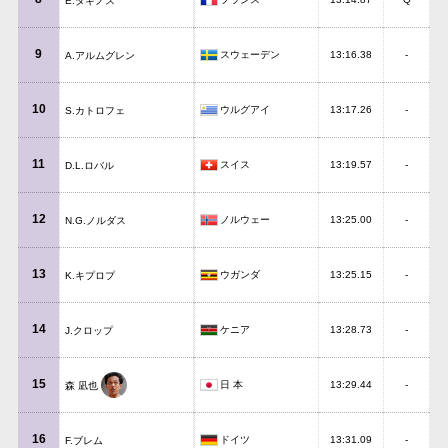
E.ダギノス
9
スウェーデン
13:16.38
-
A.アルムグレン
10
ウルグアイ
13:17.26
-
S.カトロフェ
11
スイス
13:19.57
-
D.L.ロバル
12
ノルウェー
13:25.00
-
N.G.ノルダス
13
ウガンダ
13:25.15
-
K.キプロプ
14
ケニア
13:28.73
-
J.クロップ
15
日 本
13:29.44
-
森 凪也
16
ドイツ
13:31.09
-
F.ブレム