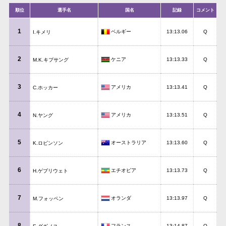
順位
選手名
国名
記録
コメント
1
ベルギー
13:13.06
Q
I.キメリ
2
ケニア
13:13.33
Q
M.K.キプサング
3
アメリカ
13:13.41
Q
C.ホッカー
4
アメリカ
13:13.51
Q
N.ヤング
5
オーストラリア
13:13.60
Q
K.ロビンソン
6
エチオピア
13:13.73
Q
H.ゲブリウェト
7
オランダ
13:13.97
Q
M.フォッペン
8
フランス
13:14.87
Q