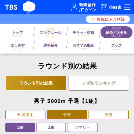
TBSグループキャラクター『ワクティ』
TBSテレビ｜ときめくときを。
番組表
トップ
スケジュール
チケット情報
結果・メダル
楽しみ方
選手紹介
おすすめ動画
グッズ
ラウンド別の結果
ラウンド別の結果
メダルランキング
男子 5000m 予選【1組】
出場選手
予選
決勝
1組
2組
サマリー