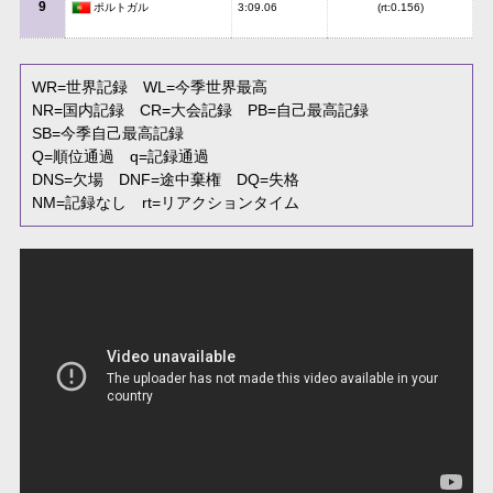
9
ポルトガル
3:09.06
(rt:0.156)
WR
=世界記録
WL
=今季世界最高
NR
=国内記録
CR
=大会記録
PB
=自己最高記録
SB
=今季自己最高記録
Q
=順位通過
q
=記録通過
DNS
=欠場
DNF
=途中棄権
DQ
=失格
NM
=記録なし
rt
=リアクションタイム