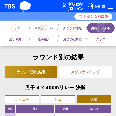
TBSグループキャラクター『ワクティ』
TBSテレビ｜ときめくときを。
番組表
トップ
スケジュール
チケット情報
結果・メダル
楽しみ方
選手紹介
おすすめ動画
グッズ
ラウンド別の結果
ラウンド別の結果
メダルランキング
男子 4 x 400mリレー 決勝
出場選手
予選
決勝
順位
国名
記録
コメント