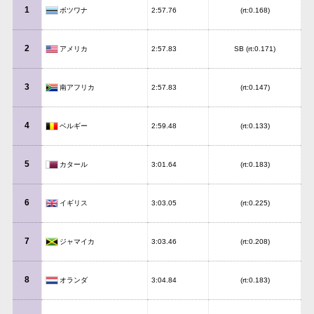
1
ボツワナ
2:57.76
(rt:0.168)
2
アメリカ
2:57.83
SB (rt:0.171)
3
南アフリカ
2:57.83
(rt:0.147)
4
ベルギー
2:59.48
(rt:0.133)
5
カタール
3:01.64
(rt:0.183)
6
イギリス
3:03.05
(rt:0.225)
7
ジャマイカ
3:03.46
(rt:0.208)
8
オランダ
3:04.84
(rt:0.183)