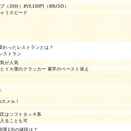
（20分）約9,100円（80USD）
ちゃうスピード
変わったレストランとは？
レストラン
囲気が人気
とイカ墨のクラッカー 紫芋のペースト添え
ラ
oスメル！
き
水圧はソフトタッチ系
に入ることも可
部屋1泊の値段は？