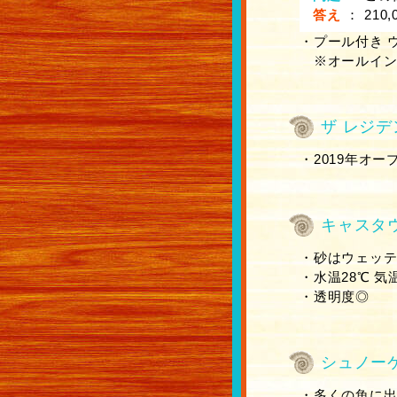
答え
：
210,
・プール付き ウィ
※オールイン
ザ レジデ
・2019年オー
キャスタ
・砂はウェッ
・水温28℃ 気
・透明度◎
シュノー
・多くの魚に