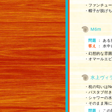
・ファンチューブ
・帽子が脱げ
M6m
問題
：
ある
答え
：
水中
・幻想的な雰
・オマールエビ
水上ヴィ
・枕の匂いはN
・バスタブ付
・シャワーの
・そのまま海
問題
：
この