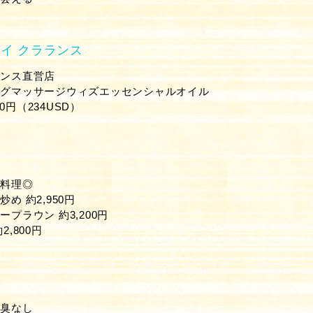
バイ クラランス
ランス直営店
ングマッサージウィズエッセンシャルオイル
00円（234USD）
東料理◎
め 約2,950円
プラウン 約3,200円
,800円
齢臭なし