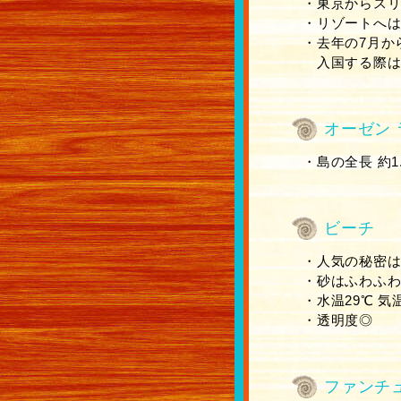
・東京からスリ
・リゾートへ
・去年の7月か
入国する際は
オーゼン 
・島の全長 約1.
ビーチ
・人気の秘密
・砂はふわふ
・水温29℃ 気
・透明度◎
ファンチ