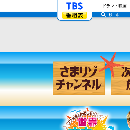
「TBSテレビ」ト
ドラマ・映画
番組表
検索
さまリゾ