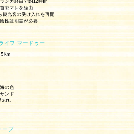
ランカ経由で約12時間
は首都マレを経由
ら観光客の受け入れを再開
陰性証明書が必要
ライフ マードゥー
5Km
は海の色
わサンド
温30℃
ューブ