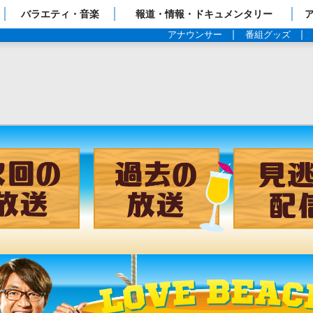
ップページ
バラエティ・音楽
報道・情報・ドキュメンタリー
アナウンサー
番組グッズ
チャンネル
次回の放送
過去の放送