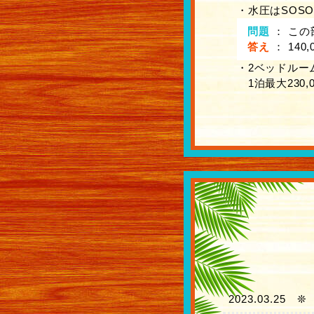
・水圧はSOSO
問題
：
この
答え
：
140
・2ベッドルー
1泊最大230,0
2023.03.25
❊