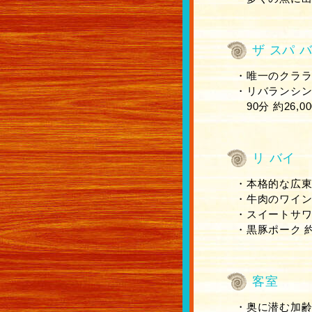
ザ スパ 
・唯一のクラ
・リバランシ
90分 約26,0
リ バイ
・本格的な広
・牛肉のワイン炒
・スイートサワー
・黒豚ポーク 約2
客室
・奥に潜む加