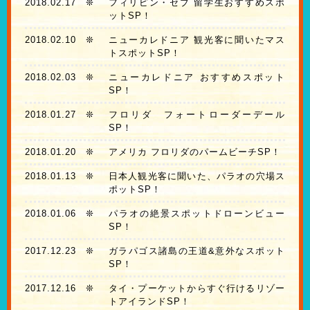
2018.02.17
❊
フィリピン・セブ 留学生おすすめスポ
ットSP！
2018.02.10
❊
ニューカレドニア 観光客に聞いたマス
トスポットSP！
2018.02.03
❊
ニューカレドニア おすすめスポット
SP！
2018.01.27
❊
フロリダ フォートローダーデール
SP！
2018.01.20
❊
アメリカ フロリダのパームビーチSP！
2018.01.13
❊
日本人観光客に聞いた、パラオの穴場ス
ポットSP！
2018.01.06
❊
パラオの絶景スポットドローンビュー
SP！
2017.12.23
❊
ガラパゴス諸島の王道&意外なスポット
SP！
2017.12.16
❊
タイ・プーケットからすぐ行けるリゾー
トアイランドSP！