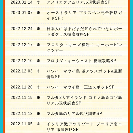
2023.01.14
❊
アメリカグアムリアル現状調査SP
2023.01.07
❊
オーストラリア ブリスベン完全攻略ガ
イドSP！
2022.12.24
❊
日本人にはまだまだ知られていないポー
トダグラス徹底攻略SP
2022.12.17
❊
フロリダ・キーズ横断！ キーホッピン
グツアー
2022.12.10
❊
フロリダ・キーウェスト 徹底攻略SP
2022.12.03
❊
ハワイ・マウイ島 激アツスポット&最新
情報SP
2022.11.26
❊
ハワイ・マウイ島 王道スポットSP
2022.11.19
❊
マルタ2大アイランド コミノ島＆ゴゾ島
リアル現状調査SP
2022.11.12
❊
マルタ島のリアル現状調査SP
2022.11.05
❊
イタリア激アツリゾート プーリア南エ
リア 徹底攻略SP