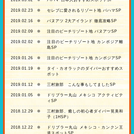
2019.02.23
❊
セレブに愛されるリゾート地 バハマSP
2019.02.16
❊
バヌアツ 2大アイランド 徹底攻略SP
2019.02.09
❊
注目のビーチリゾート地 バヌアツSP
2019.02.02
❊
注目のビーチリゾート地 カンボジア離
島SP
2019.01.26
❊
注目のビーチリゾート地 カンボジアSP
2019.01.19
❊
タイ・カオラックのダイバーおすすめス
ポット
2019.01.12
❊
三村旅部 こんな事もしてましたSP
2019.01.05
❊
ドリブラー丸山 メキシコ アクティビテ
ィSP
2018.12.29
❊
三村旅部、癒しの初心者ダイバー筧美和
子（1HSP）
2018.12.22
❊
ドリブラー丸山 メキシコ・カンクン王
道スポットSP