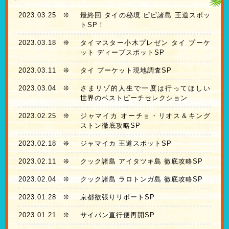
2023.03.25
❊
最終回 タイの秘境 ピピ諸島 王道スポッ
トSP！
2023.03.18
❊
タイマスター小木プレゼン タイ プーケ
ット ディープスポットSP
2023.03.11
❊
タイ プーケット現地調査SP
2023.03.04
❊
さまリゾ的人生で一度は行ってほしい
世界のベストビーチセレクション
2023.02.25
❊
ジャマイカ オーチョ・リオス＆キング
ストン徹底攻略SP
2023.02.18
❊
ジャマイカ 王道スポットSP
2023.02.11
❊
クック諸島 アイタツキ島 徹底攻略SP
2023.02.04
❊
クック諸島 ラロトンガ島 徹底攻略SP
2023.01.28
❊
京都欲張りリポートSP
2023.01.21
❊
サイパン直行便再開SP