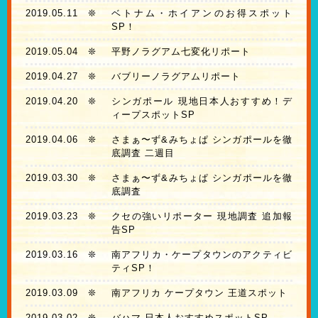
2019.05.11
❊
ベトナム・ホイアンのお得スポット
SP！
2019.05.04
❊
平野ノラグアム七変化リポート
2019.04.27
❊
バブリーノラグアムリポート
2019.04.20
❊
シンガポール 現地日本人おすすめ！デ
ィープスポットSP
2019.04.06
❊
さまぁ〜ず&みちょぱ シンガポールを徹
底調査 二週目
2019.03.30
❊
さまぁ〜ず&みちょぱ シンガポールを徹
底調査
2019.03.23
❊
クセの強いリポーター 現地調査 追加報
告SP
2019.03.16
❊
南アフリカ・ケープタウンのアクティビ
ティSP！
2019.03.09
❊
南アフリカ ケープタウン 王道スポット
2019.03.02
❊
バハマ 日本人おすすめスポットSP