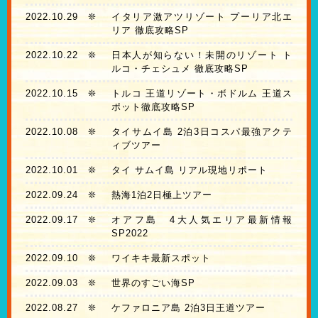
2022.10.29
❊
イタリア激アツリゾート プーリア北エ
リア 徹底攻略SP
2022.10.22
❊
日本人が知らない！未開のリゾート ト
ルコ・チェシュメ 徹底攻略SP
2022.10.15
❊
トルコ 王道リゾート・ボドルム 王道ス
ポット徹底攻略SP
2022.10.08
❊
タイサムイ島 2泊3日コスパ最強アクテ
ィブツアー
2022.10.01
❊
タイ サムイ島 リアル現地リポート
2022.09.24
❊
熱海1泊2日極上ツアー
2022.09.17
❊
オアフ島 4大人気エリア最新情報
SP2022
2022.09.10
❊
ワイキキ最新スポット
2022.09.03
❊
世界のすごい海SP
2022.08.27
❊
ケファロニア島 2泊3日王道ツアー