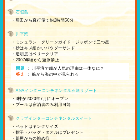
石垣島
・羽田から直行便で約2時間50分
川平湾
・ミシュラン・グリーンガイド・ジャポンで三つ星
・砂はキメ細かいパウダーサンド
・透明度はベリークリア
・2007年頃から遊泳禁止
問題
：
川平湾で船が人気の理由は一体なに？
答え
：
船から海の中が見られる
ANAインターコンチネンタル石垣リゾート
・3棟が2020年7月にオープン
・プールは宿泊者のみ利用可能
クラブインターコンチネンタルスイート
・ベッドはキングサイズ
・帽子・バッグ・タオルはプレゼント
・部屋からの眺め◎