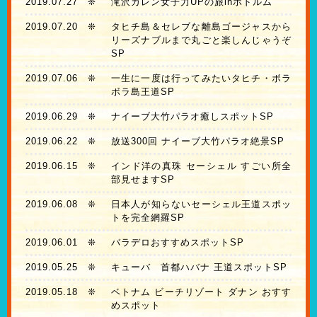
2019.07.27
❊
滝沢カレン女子力UPの旅inボドルム
2019.07.20
❊
タヒチ島＆セレブな離島ゴージャスから
リーズナブルまで丸ごと楽しんじゃうぞ
SP
2019.07.06
❊
一生に一度は行ってみたいタヒチ・ボラ
ボラ島王道SP
2019.06.29
❊
ナイーブ大竹パラオ癒しスポットSP
2019.06.22
❊
放送300回 ナイーブ大竹パラオ絶景SP
2019.06.15
❊
インド洋の真珠 セーシェル すごい所全
部見せますSP
2019.06.08
❊
日本人が知らないセーシェル王道スポッ
トを完全網羅SP
2019.06.01
❊
バラデロおすすめスポットSP
2019.05.25
❊
キューバ 首都ハバナ 王道スポットSP
2019.05.18
❊
ベトナム ビーチリゾート ダナン おすす
めスポット