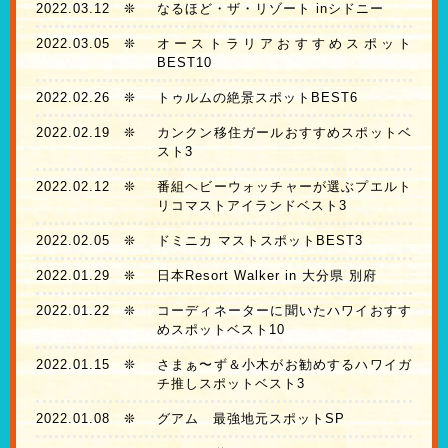
2022.03.12
❊
なるほど・ザ・リゾート inシドニー
2022.03.05
❊
オーストラリアおすすめスポット
BEST10
2022.02.26
❊
トゥルムの絶景スポットBEST6
2022.02.19
❊
カンクン移住ガールおすすめスポットベ
スト3
2022.02.12
❊
番組ヘビーウォッチャーが選ぶプエルト
リコマストアイランドベスト3
2022.02.05
❊
ドミニカ マストスポットBEST3
2022.01.29
❊
日本Resort Walker in 大分県 別府
2022.01.22
❊
コーディネーターに聞いたハワイおすす
めスポットベスト10
2022.01.15
❊
さまぁ〜ず＆小木がお勧めするハワイガ
チ推しスポットベスト3
2022.01.08
❊
グアム 最強地元スポットSP