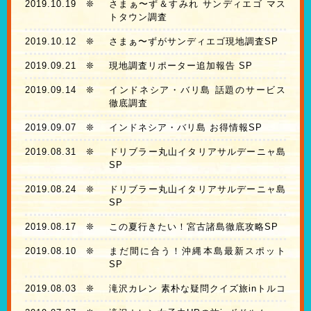
2019.10.19
❊
さまぁ〜ず＆すみれ サンディエゴ マス
トタウン調査
2019.10.12
❊
さまぁ〜ずがサンディエゴ現地調査SP
2019.09.21
❊
現地調査リポーター追加報告 SP
2019.09.14
❊
インドネシア・バリ島 話題のサービス
徹底調査
2019.09.07
❊
インドネシア・バリ島 お得情報SP
2019.08.31
❊
ドリブラー丸山イタリアサルデーニャ島
SP
2019.08.24
❊
ドリブラー丸山イタリアサルデーニャ島
SP
2019.08.17
❊
この夏行きたい！宮古諸島徹底攻略SP
2019.08.10
❊
まだ間に合う！沖縄本島最新スポット
SP
2019.08.03
❊
滝沢カレン 素朴な疑問クイズ旅inトルコ