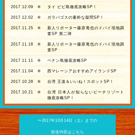
2017.12.09
❊
タイ ピピ島徹底攻略SP！
2017.12.02
❊
ガラパゴスの素朴な疑問SP！
2017.11.25
❊
新人リポーター藤原竜也のドバイ現地調
査SP 第二弾
2017.11.18
❊
新人リポーター藤原竜也のドバイ現地調
査SP
2017.11.11
❊
ペナン島徹底攻略SP
2017.11.04
❊
西マレーシアおすすめアイランドSP
2017.10.28
❊
台湾 王道＆いいね！スポットSP！
2017.10.21
❊
台湾 日本人が知らないビーチリゾート
徹底攻略SP！
〜2017年10月14日（土）までの
放送内容はこちら