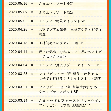
2020.05.16
❊
さまぁ〜リゾート検定
2020.05.09
❊
さまぁ〜リゾート検定
2020.05.02
❊
モルディブ絶景アイランドSP
2020.04.25
❊
お家でグアム気分 王林アクティビティ
調査
2020.04.18
❊
王林初めてのグアム 王道SP
2020.04.11
❊
行った気分になれる！？世界のベストビ
ーチセレクション
2020.04.04
❊
モルディブ贅沢リゾートアイランドSP
2020.03.28
❊
フィリピン・セブ島 留学生が教える
女子でも行ける！？ナイトスポット調査
2020.03.21
❊
フィリピン・セブ島 留学生おすすめ ア
クティビティスポットSP
2020.03.14
❊
さまぁ〜ず＆ファーストサマーウイカ
フィリピン・セブ島 現地調査SP