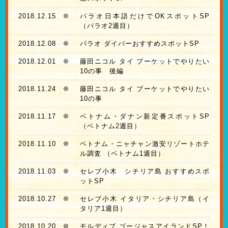
2018.12.15
❊
パラオ日本語だけでOKスポットSP
（パラオ2週目）
2018.12.08
❊
パラオ ダイバーおすすめスポットSP
2018.12.01
❊
藤田ニコル タイ プーケットでやりたい
10の事 後編
2018.11.24
❊
藤田ニコル タイ プーケットでやりたい
10の事
2018.11.17
❊
ベトナム・ダナン新定番スポットSP
（ベトナム2週目）
2018.11.10
❊
ベトナム・ニャチャン激安リゾートホテ
ル調査 （ベトナム1週目）
2018.11.03
❊
セレブ小木 シチリア島 おすすめスポ
ットSP
2018.10.27
❊
セレブ小木 イタリア・シチリア島（イ
タリア1週目）
2018.10.20
❊
モルディブ ゴージャスアイランドSP！