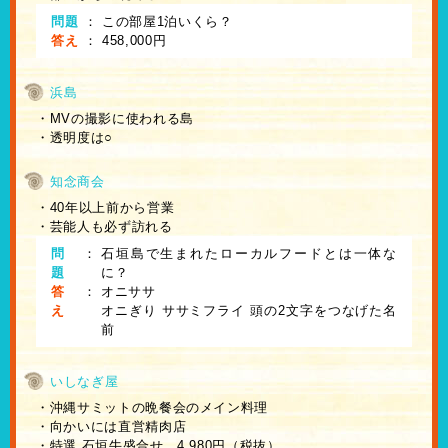
問題
：
この部屋1泊いくら？
答え
：
458,000円
浜島
・MVの撮影に使われる島
・透明度は○
知念商会
・40年以上前から営業
・芸能人も必ず訪れる
問
：
石垣島で生まれたローカルフードとは一体な
題
に？
答
：
オニササ
え
オニぎり ササミフライ 頭の2文字をつなげた名
前
いしなぎ屋
・沖縄サミットの晩餐会のメイン料理
・向かいには直営精肉店
・特選 石垣牛盛合せ 4,980円（税抜）