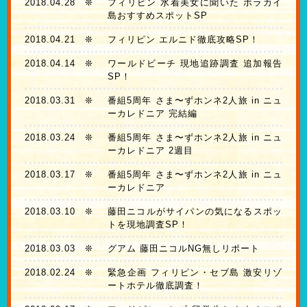
2018.04.28
❊
フィリピン 水着美女に聞いた ボラカイ
島おすすめスポットSP
2018.04.21
❊
フィリピン エルニド徹底攻略SP！
2018.04.14
❊
ワールドビーチ 現地追跡調査 追加報告
SP！
2018.03.31
❊
番組5周年 さま〜ずホンネ2人旅 in ニュ
ーカレドニア 完結編
2018.03.24
❊
番組5周年 さま〜ずホンネ2人旅 in ニュ
ーカレドニア 2週目
2018.03.17
❊
番組5周年 さま〜ずホンネ2人旅 in ニュ
ーカレドニア
2018.03.10
❊
藤田ニコルがサイパンの気になるスポッ
トを現地調査SP！
2018.03.03
❊
グアム 藤田ニコルNG無しリポート
2018.02.24
❊
緊急企画 フィリピン・セブ島 激安リゾ
ートホテル徹底調査！