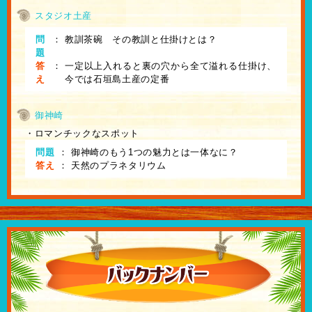
スタジオ土産
問
：
教訓茶碗 その教訓と仕掛けとは？
題
答
：
一定以上入れると裏の穴から全て溢れる仕掛け、
え
今では石垣島土産の定番
御神崎
・ロマンチックなスポット
問題
：
御神崎のもう1つの魅力とは一体なに？
答え
：
天然のプラネタリウム