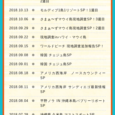
2週目
2018.10.13
❊
モルディブ1島1リゾートSP！1週目
2018.10.06
❊
さまぁ〜ずマウイ島現地調査SP！3週目
2018.09.29
❊
さまぁ〜ずマウイ島現地調査SP！2週目
2018.09.22
❊
現地調査inハワイ・マウイ島
2018.09.15
❊
ワールドビーチ 現地調査追加報告SP！
2018.09.08
❊
韓国 チェジュ島SP
2018.09.01
❊
韓国 チェジュ島SP
2018.08.18
❊
アメリカ西海岸 ノースカウンティー
SP
2018.08.11
❊
アメリカ西海岸 サンディエゴ最新情報
SP
2018.08.04
❊
平野ノラ IN 沖縄本島バブリーリポート
SP
2018.07.28
❊
沖縄県 久米島 マストスポットSP