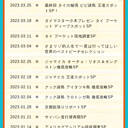
2023.03.25
❊
最終回 タイの秘境 ピピ諸島 王道スポッ
トSP！
2023.03.18
❊
タイマスター小木プレゼン タイ プーケ
ット ディープスポットSP
2023.03.11
❊
タイ プーケット現地調査SP
2023.03.04
❊
さまリゾ的人生で一度は行ってほしい
世界のベストビーチセレクション
2023.02.25
❊
ジャマイカ オーチョ・リオス＆キング
ストン徹底攻略SP
2023.02.18
❊
ジャマイカ 王道スポットSP
2023.02.11
❊
クック諸島 アイタツキ島 徹底攻略SP
2023.02.04
❊
クック諸島 ラロトンガ島 徹底攻略SP
2023.01.28
❊
京都欲張りリポートSP
2023.01.21
❊
サイパン直行便再開SP
2023.01.14
❊
アメリカグアムリアル現状調査SP