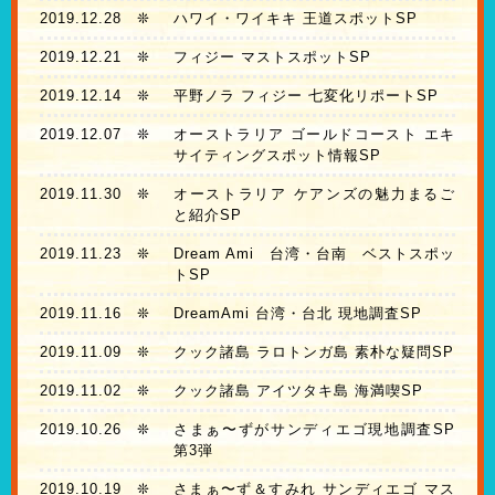
2019.12.28
❊
ハワイ・ワイキキ 王道スポットSP
2019.12.21
❊
フィジー マストスポットSP
2019.12.14
❊
平野ノラ フィジー 七変化リポートSP
2019.12.07
❊
オーストラリア ゴールドコースト エキ
サイティングスポット情報SP
2019.11.30
❊
オーストラリア ケアンズの魅力まるご
と紹介SP
2019.11.23
❊
Dream Ami 台湾・台南 ベストスポッ
トSP
2019.11.16
❊
DreamAmi 台湾・台北 現地調査SP
2019.11.09
❊
クック諸島 ラロトンガ島 素朴な疑問SP
2019.11.02
❊
クック諸島 アイツタキ島 海満喫SP
2019.10.26
❊
さまぁ〜ずがサンディエゴ現地調査SP
第3弾
2019.10.19
❊
さまぁ〜ず＆すみれ サンディエゴ マス