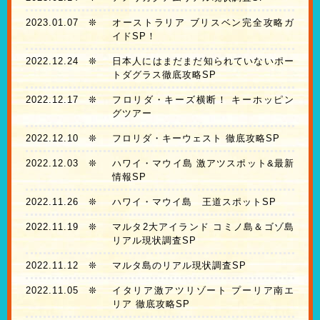
2023.01.07
❊
オーストラリア ブリスベン完全攻略ガ
イドSP！
2022.12.24
❊
日本人にはまだまだ知られていないポー
トダグラス徹底攻略SP
2022.12.17
❊
フロリダ・キーズ横断！ キーホッピン
グツアー
2022.12.10
❊
フロリダ・キーウェスト 徹底攻略SP
2022.12.03
❊
ハワイ・マウイ島 激アツスポット&最新
情報SP
2022.11.26
❊
ハワイ・マウイ島 王道スポットSP
2022.11.19
❊
マルタ2大アイランド コミノ島＆ゴゾ島
リアル現状調査SP
2022.11.12
❊
マルタ島のリアル現状調査SP
2022.11.05
❊
イタリア激アツリゾート プーリア南エ
リア 徹底攻略SP