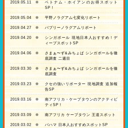
2019.05.11
❊
ベトナム・ホイアンのお得スポット
SP！
2019.05.04
❊
平野ノラグアム七変化リポート
2019.04.27
❊
バブリーノラグアムリポート
2019.04.20
❊
シンガポール 現地日本人おすすめ！デ
ィープスポットSP
2019.04.06
❊
さまぁ〜ず&みちょぱ シンガポールを徹
底調査 二週目
2019.03.30
❊
さまぁ〜ず&みちょぱ シンガポールを徹
底調査
2019.03.23
❊
クセの強いリポーター 現地調査 追加報
告SP
2019.03.16
❊
南アフリカ・ケープタウンのアクティビ
ティSP！
2019.03.09
❊
南アフリカ ケープタウン 王道スポット
2019.03.02
❊
バハマ 日本人おすすめスポットSP