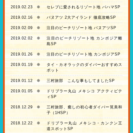
2019.02.23
❊
セレブに愛されるリゾート地 バハマSP
2019.02.16
❊
バヌアツ 2大アイランド 徹底攻略SP
2019.02.09
❊
注目のビーチリゾート地 バヌアツSP
2019.02.02
❊
注目のビーチリゾート地 カンボジア離
島SP
2019.01.26
❊
注目のビーチリゾート地 カンボジアSP
2019.01.19
❊
タイ・カオラックのダイバーおすすめス
ポット
2019.01.12
❊
三村旅部 こんな事もしてましたSP
2019.01.05
❊
ドリブラー丸山 メキシコ アクティビテ
ィSP
2018.12.29
❊
三村旅部、癒しの初心者ダイバー筧美和
子（1HSP）
2018.12.22
❊
ドリブラー丸山 メキシコ・カンクン王
道スポットSP