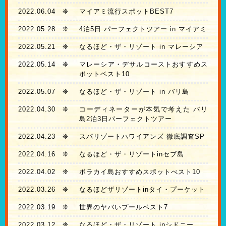
2022.06.04
❊
マイアミ流行スポットBEST7
2022.05.28
❊
4泊5日 パーフェクトツアー in マイアミ
2022.05.21
❊
なるほど・ザ・リゾート in マレーシア
2022.05.14
❊
マレーシア・デサルコーストおすすめス
ポットベスト10
2022.05.07
❊
なるほど・ザ・リゾート in バリ島
2022.04.30
❊
コーディネーターが本気で考えた バリ
島2泊3日パーフェクトツアー
2022.04.23
❊
スパリゾートハワイアンズ 徹底調査SP
2022.04.16
❊
なるほど・ザ・リゾートinセブ島
2022.04.02
❊
ボラカイ島おすすめスポットべスト10
2022.03.26
❊
なるほどザリゾートinタイ・プーケット
2022.03.19
❊
世界のヤバいプールベスト7
2022.03.12
❊
なるほど・ザ・リゾート inシドニー