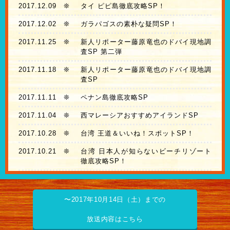
2017.12.09
❊
タイ ピピ島徹底攻略SP！
2017.12.02
❊
ガラパゴスの素朴な疑問SP！
2017.11.25
❊
新人リポーター藤原竜也のドバイ現地調
査SP 第二弾
2017.11.18
❊
新人リポーター藤原竜也のドバイ現地調
査SP
2017.11.11
❊
ペナン島徹底攻略SP
2017.11.04
❊
西マレーシアおすすめアイランドSP
2017.10.28
❊
台湾 王道＆いいね！スポットSP！
2017.10.21
❊
台湾 日本人が知らないビーチリゾート
徹底攻略SP！
〜2017年10月14日（土）までの
放送内容はこちら