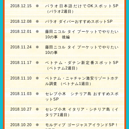
2018.12.15
❊
パラオ日本語だけでOKスポットSP
（パラオ2週目）
2018.12.08
❊
パラオ ダイバーおすすめスポットSP
2018.12.01
❊
藤田ニコル タイ プーケットでやりたい
10の事 後編
2018.11.24
❊
藤田ニコル タイ プーケットでやりたい
10の事
2018.11.17
❊
ベトナム・ダナン新定番スポットSP
（ベトナム2週目）
2018.11.10
❊
ベトナム・ニャチャン激安リゾートホテ
ル調査 （ベトナム1週目）
2018.11.03
❊
セレブ小木 シチリア島 おすすめスポ
ットSP
2018.10.27
❊
セレブ小木 イタリア・シチリア島（イ
タリア1週目）
2018.10.20
❊
モルディブ ゴージャスアイランドSP！