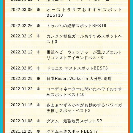
2022.03.05
❊
オーストラリアおすすめスポット
BEST10
2022.02.26
❊
トゥルムの絶景スポットBEST6
2022.02.19
❊
カンクン移住ガールおすすめスポットベ
スト3
2022.02.12
❊
番組ヘビーウォッチャーが選ぶプエルト
リコマストアイランドベスト3
2022.02.05
❊
ドミニカ マストスポットBEST3
2022.01.29
❊
日本Resort Walker in 大分県 別府
2022.01.22
❊
コーディネーターに聞いたハワイおすす
めスポットベスト10
2022.01.15
❊
さまぁ〜ず＆小木がお勧めするハワイガ
チ推しスポットベスト3
2022.01.08
❊
グアム 最強地元スポットSP
2021.12.25
❊
グアム王道スポットBEST7