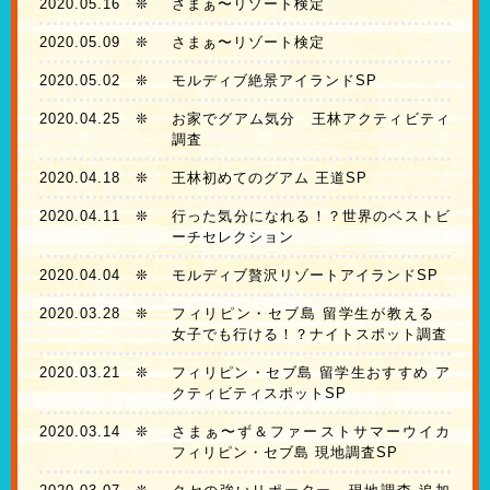
2020.05.16
❊
さまぁ〜リゾート検定
2020.05.09
❊
さまぁ〜リゾート検定
2020.05.02
❊
モルディブ絶景アイランドSP
2020.04.25
❊
お家でグアム気分 王林アクティビティ
調査
2020.04.18
❊
王林初めてのグアム 王道SP
2020.04.11
❊
行った気分になれる！？世界のベストビ
ーチセレクション
2020.04.04
❊
モルディブ贅沢リゾートアイランドSP
2020.03.28
❊
フィリピン・セブ島 留学生が教える
女子でも行ける！？ナイトスポット調査
2020.03.21
❊
フィリピン・セブ島 留学生おすすめ ア
クティビティスポットSP
2020.03.14
❊
さまぁ〜ず＆ファーストサマーウイカ
フィリピン・セブ島 現地調査SP