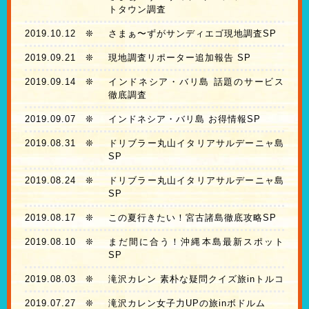
トタウン調査
2019.10.12
❊
さまぁ〜ずがサンディエゴ現地調査SP
2019.09.21
❊
現地調査リポーター追加報告 SP
2019.09.14
❊
インドネシア・バリ島 話題のサービス
徹底調査
2019.09.07
❊
インドネシア・バリ島 お得情報SP
2019.08.31
❊
ドリブラー丸山イタリアサルデーニャ島
SP
2019.08.24
❊
ドリブラー丸山イタリアサルデーニャ島
SP
2019.08.17
❊
この夏行きたい！宮古諸島徹底攻略SP
2019.08.10
❊
まだ間に合う！沖縄本島最新スポット
SP
2019.08.03
❊
滝沢カレン 素朴な疑問クイズ旅inトルコ
2019.07.27
❊
滝沢カレン女子力UPの旅inボドルム