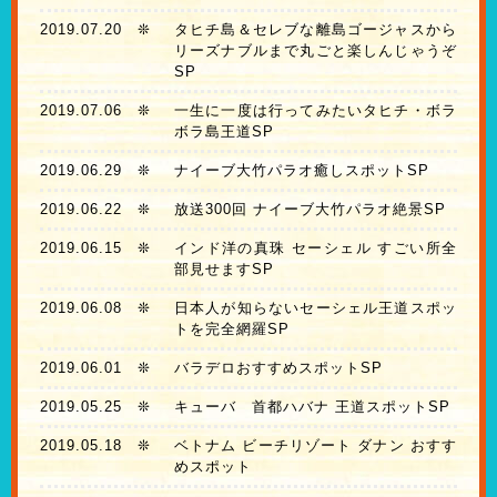
2019.07.20
❊
タヒチ島＆セレブな離島ゴージャスから
リーズナブルまで丸ごと楽しんじゃうぞ
SP
2019.07.06
❊
一生に一度は行ってみたいタヒチ・ボラ
ボラ島王道SP
2019.06.29
❊
ナイーブ大竹パラオ癒しスポットSP
2019.06.22
❊
放送300回 ナイーブ大竹パラオ絶景SP
2019.06.15
❊
インド洋の真珠 セーシェル すごい所全
部見せますSP
2019.06.08
❊
日本人が知らないセーシェル王道スポッ
トを完全網羅SP
2019.06.01
❊
バラデロおすすめスポットSP
2019.05.25
❊
キューバ 首都ハバナ 王道スポットSP
2019.05.18
❊
ベトナム ビーチリゾート ダナン おすす
めスポット