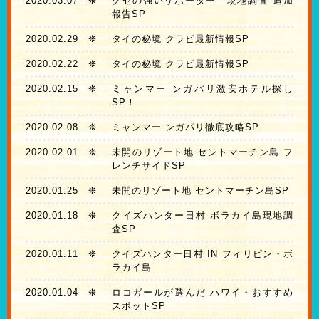
2020.03.07
❊
クセの強いリポーター 現地調査 追加
報告SP
2020.02.29
❊
タイの秘境 クラビ最新情報SP
2020.02.22
❊
タイの秘境 クラビ最新情報SP
2020.02.15
❊
ミャンマー ンガパリ激安ホテル探し
SP！
2020.02.08
❊
ミャンマー ンガパリ徹底攻略SP
2020.02.01
❊
未開のリゾート地 セントマーチン島 フ
レンチサイドSP
2020.01.25
❊
未開のリゾート地 セントマーチン島SP
2020.01.18
❊
クイズハンター日村 ボラカイ島現地調
査SP
2020.01.11
❊
クイズハンター日村 IN フィリピン・ボ
ラカイ島
2020.01.04
❊
ロコガールが選んだ ハワイ・おすすめ
スポットSP