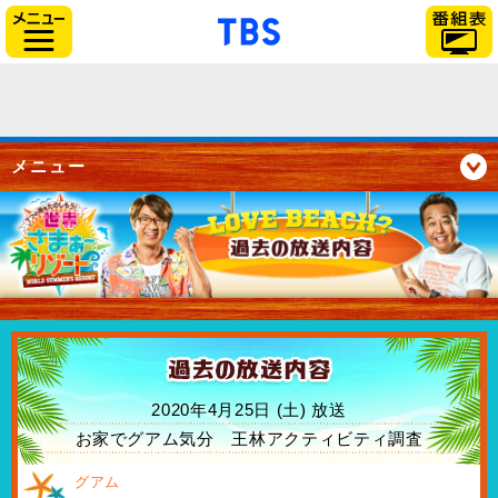
「TBSテレビ」トップペー
サイドメニュー
メニュー
2020年4月25日 (土) 放送
お家でグアム気分 王林アクティビティ調査
グアム