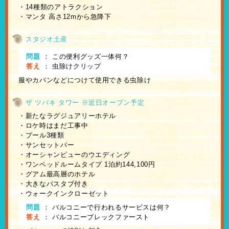
・14種類のアトラクション
・マンタ 高さ12mから急降下
スタジオ土産
問題
：
この便利グッズ一体何？
答え
：
虫除けクリップ
服やカバンなどにつけて使用できる虫除け
ザ ツバキ タワー ※近日オープン予定
・新たなラグジュアリーホテル
・ロケ時はまだ工事中
・プール3種類
・サンセットバー
・オーシャンビューのウエディング
・ワンベッドルームタイプ 1泊約144,100円
・グアム最高層のホテル
・大きなバスタブ付き
・ウォークインクローゼット
問題
：
バルコニーで行われるサービスは何？
答え
：
バルコニーブレックファースト