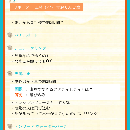
リポーター 王林（22） 青森りんご娘
・東京から直行便で約3時間半
バナナボート
シュノーケリング
・浅瀬なので歩くのも可
・なまこを触ってもOK
天国の丘
・中心部から車で約1時間
問題
：
山奥でできるアクティビティとは？
答え
：
飛び込み
・トレッキングコースとして人気
・地元の人は飛び込む
・池が濁っていて水中が見えないのがスリリング
オンワード ウォーターパーク