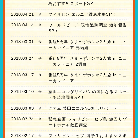
島おすすめスポットSP
2018.04.21
❊
フィリピン エルニド徹底攻略SP！
2018.04.14
❊
ワールドビーチ 現地追跡調査 追加報告
SP！
2018.03.31
❊
番組5周年 さま〜ずホンネ2人旅 in ニュ
ーカレドニア 完結編
2018.03.24
❊
番組5周年 さま〜ずホンネ2人旅 in ニュ
ーカレドニア 2週目
2018.03.17
❊
番組5周年 さま〜ずホンネ2人旅 in ニュ
ーカレドニア
2018.03.10
❊
藤田ニコルがサイパンの気になるスポッ
トを現地調査SP！
2018.03.03
❊
グアム 藤田ニコルNG無しリポート
2018.02.24
❊
緊急企画 フィリピン・セブ島 激安リゾ
ートホテル徹底調査！
2018.02.17
❊
フィリピン・セブ 留学生おすすめスポ