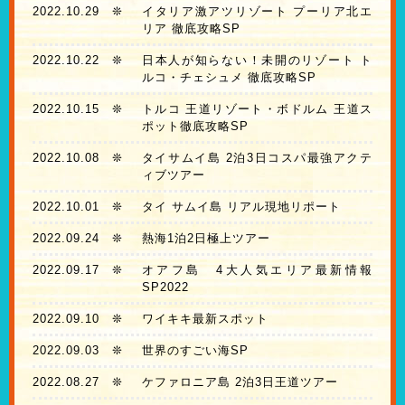
2022.10.29
❊
イタリア激アツリゾート プーリア北エ
リア 徹底攻略SP
2022.10.22
❊
日本人が知らない！未開のリゾート ト
ルコ・チェシュメ 徹底攻略SP
2022.10.15
❊
トルコ 王道リゾート・ボドルム 王道ス
ポット徹底攻略SP
2022.10.08
❊
タイサムイ島 2泊3日コスパ最強アクテ
ィブツアー
2022.10.01
❊
タイ サムイ島 リアル現地リポート
2022.09.24
❊
熱海1泊2日極上ツアー
2022.09.17
❊
オアフ島 4大人気エリア最新情報
SP2022
2022.09.10
❊
ワイキキ最新スポット
2022.09.03
❊
世界のすごい海SP
2022.08.27
❊
ケファロニア島 2泊3日王道ツアー