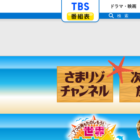
「TBSテレビ」ト
ドラマ・映画
番組表
検索
さまリゾ