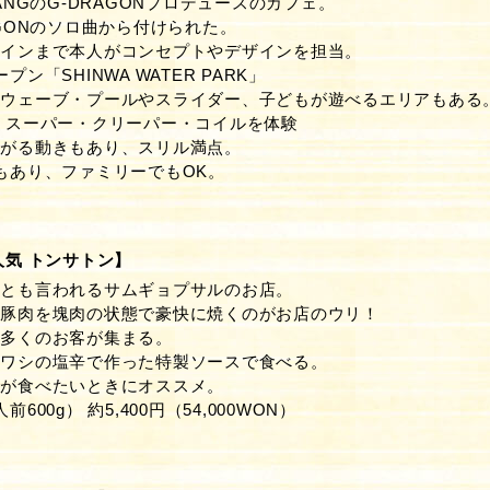
ANGのG-DRAGONプロデュースのカフェ。
AGONのソロ曲から付けられた。
ザインまで本人がコンセプトやデザインを担当。
ン「SHINWA WATER PARK」
るウェーブ・プールやスライダー、子どもが遊べるエリアもある
 スーパー・クリーパー・コイルを体験
あがる動きもあり、スリル満点。
もあり、ファミリーでもOK。
気 トンサトン】
番とも言われるサムギョプサルのお店。
産豚肉を塊肉の状態で豪快に焼くのがお店のウリ！
に多くのお客が集まる。
イワシの塩辛で作った特製ソースで食べる。
肉が食べたいときにオススメ。
600g） 約5,400円（54,000WON）