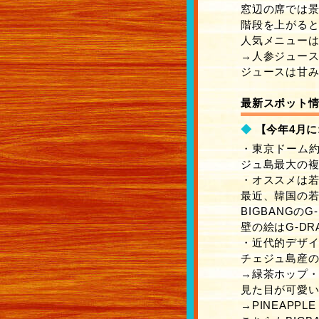
窓辺の席では
階段を上がると
人気メニュー
→人参ジュース＋
ジュースは甘
最新スポット
◆
【今年4月に
・東京ドーム約
ジュ島最大の
・オススメは若者
最近、韓国の
BIGBANGの
壁の絵はG-D
・近代的デザイン
チェジュ島産
→緑茶ホップ・オ
見た目が可愛
→PINEAPPLE