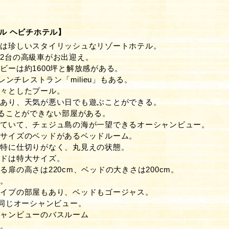
ル ヘビチホテル】
では珍しいスタイリッシュなリゾートホテル。
2台の高級車がお出迎え。
ビーは約1600坪と解放感がある。
フレンチレストラン「milieu」もある。
広々としたプール。
もあり、天気が悪い日でも遊ぶことができる。
まることができない部屋がある。
していて、チェジュ島の海が一望できるオーシャンビュー。
グサイズのベッドがあるベッドルーム。
は特に仕切りがなく、丸見えの状態。
ッドは特大サイズ。
る扉の高さは220cm、ベッドの大きさは200cm。
円。
タイプの部屋もあり、ベッドもゴージャス。
と同じオーシャンビュー。
シャンビューのバスルーム
円。