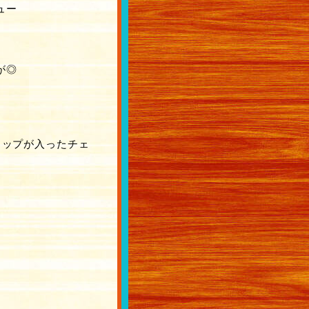
ュー
が◎
ョップが入ったチェ