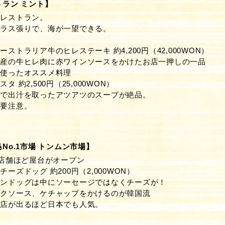
ラン ミント】
つレストラン。
ガラス張りで、海が一望できる。
ー
ストラリア牛のヒレステーキ 約4,200円（42,000WON）
ア産の牛ヒレ肉に赤ワインソースをかけたお店一押しの一品
を使ったオススメ料理
 約2,500円（25,000WON）
ンで出汁を取ったアツアツのスープが絶品。
で要注意。
No.1市場 トンムン市場】
0店舗ほど屋台がオープン
ーズドッグ 約200円（2,000WON）
カンドッグは中にソーセージではなくチーズが！
ックソース、ケチャップをかけるのが韓国流
門店が出るほど日本でも人気。