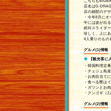
こちらもBIGB
店名はG-DR
店の細部のデ
・今年8月にオープ
中には波が出
絶叫スライダー
珍しく、上に
4人乗りのもの
グルメ(1)情報
◆
【観光客に人
・韓国料理定
・チェジュ島
・お肉目当て
・食べる際は
・ガツンとお
・クンゴギ（2人前
グルメ(2)情報