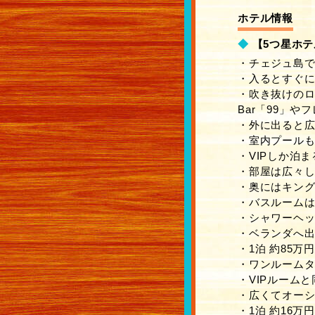
ホテル情報
◆
【5つ星ホテ
・チェジュ島
・入るとすぐに
・吹き抜けのロ
Bar「99」や
・外に出ると
・室内プール
・VIPしか泊
・部屋は広々
・奥にはキン
・バスルーム
・シャワーヘ
・ベランダへ出
・1泊 約85万
・ワンルーム
・VIPルーム
・広くてオー
・1泊 約16万