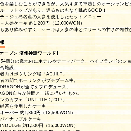
景色を楽しむことができるが、人気すぎて車越しのオーシャンビ
ルーフトップがあり、遮るものもなく眺めGOOD！
はチェジュ島名産の人参を使用したセットメニュー
人参ケーキ 約1,200円（12,000WON）
みもあり飲みやすく、ケーキは人参の味とクリームの甘さの相性
情報
オープン 済州神話ワールド】
54個分の敷地内にホテルやテーマパーク、ハイブランドのシ
複合施設。
向けボウリング場「AC.III.T」
若者の間でボーリングがプチブーム中。
G-DRAGONが全てをプロデュース。
RAGON自らが仲間と一緒に描いたもの。
のカフェ「UNTITLED,2017」
の緑茶を使用したケーキ
ーバー 約1,350円（13,500WON）
いパイナップルケーキ
 INDULGE 約1,500円（15,000WON）