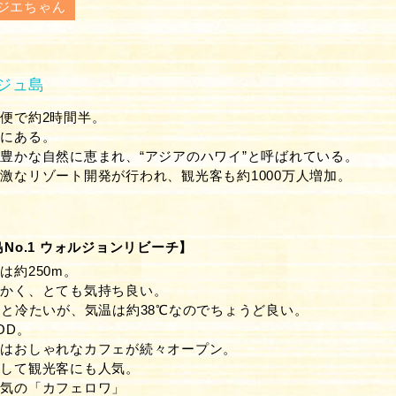
ジエちゃん
ジュ島
便で約2時間半。
端にある。
豊かな自然に恵まれ、“アジアのハワイ”と呼ばれている。
激なリゾート開発が行われ、観光客も約1000万人増加。
No.1 ウォルジョンリビーチ】
は約250m。
細かく、とても気持ち良い。
℃と冷たいが、気温は約38℃なのでちょうど良い。
OD。
にはおしゃれなカフェが続々オープン。
として観光客にも人気。
人気の「カフェロワ」