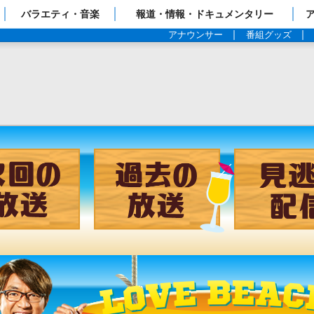
ップページ
バラエティ・音楽
報道・情報・ドキュメンタリー
アナウンサー
番組グッズ
チャンネル
次回の放送
過去の放送