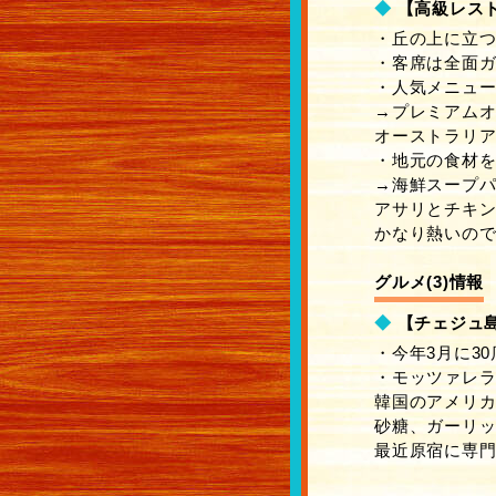
◆
【高級レスト
・丘の上に立
・客席は全面
・人気メニュ
→プレミアムオー
オーストラリ
・地元の食材
→海鮮スープパスタ
アサリとチキ
かなり熱いの
グルメ(3)情報
◆
【チェジュ島
・今年3月に3
・モッツァレラチ
韓国のアメリ
砂糖、ガーリ
最近原宿に専