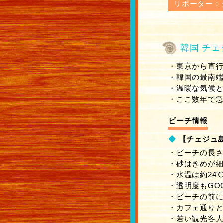
リポーター：
韓国 チェ
・東京から直行
・韓国の最南
・温暖な気候と
・ここ数年で急
ビーチ情報
◆
【チェジュ島
・ビーチの長さ
・砂はきめが
・水温は約24
・透明度もGO
・ビーチの前
・カフェ通り
・若い観光客