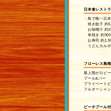
日本食レストラ
・島で唯一日
焼き餃子 約540
お味噌汁 約390
串焼き 約900円
お寿司 約1,90
うどんカルボナー
フローレス島唯
最上階がロビ
プール&バー
プライベートビ
フルオーシャンス
ビーチプール付