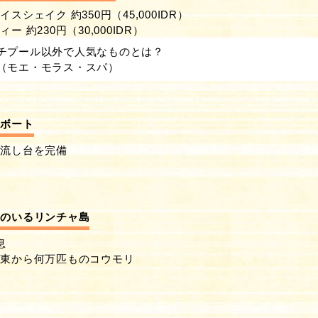
スシェイク 約350円（45,000IDR）
 約230円（30,000IDR）
チプール以外で人気なものとは？
（モエ・モラス・スパ）
華ボート
、流し台を完備
備
ンのいるリンチャ島
息
と東から何万匹ものコウモリ