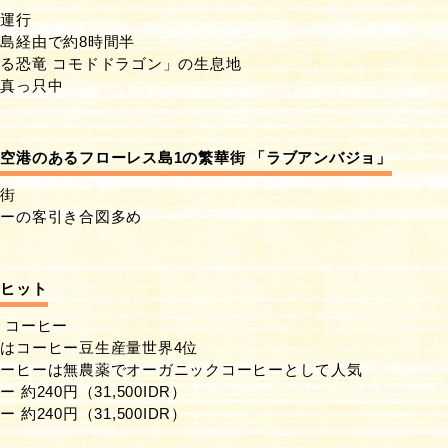
日運行
島経由で約8時間半
る恐竜 コモドドラゴン」の生息地
発真っ只中
空港のあるフローレス島1の繁華街 「ラブアンバジョ」
華街
シーの客引き合図多め
・ヒット
 コーヒー
はコーヒー豆生産量世界4位
コーヒーは無農薬でオーガニックコーヒーとして人気
約240円（31,500IDR）
約240円（31,500IDR）