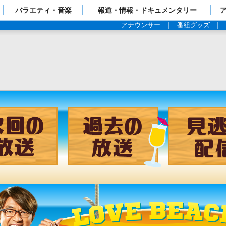
ップページ
バラエティ・音楽
報道・情報・ドキュメンタリー
アナウンサー
番組グッズ
チャンネル
次回の放送
過去の放送