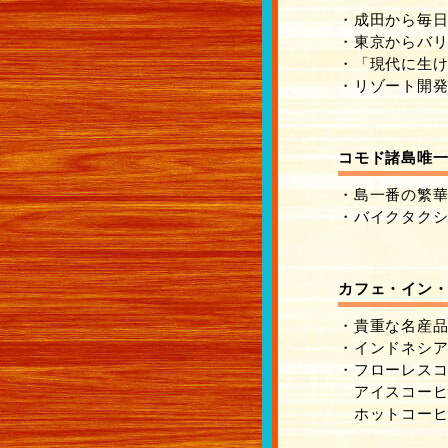
・成田から毎
・東京からバリ
・「現代に生け
・リゾート開
コモド諸島唯一
・島一番の繁
・バイクタク
カフェ・イン
・貴重な名産品
・インドネシア
・フローレス
アイスコーヒー 
ホットコーヒー 