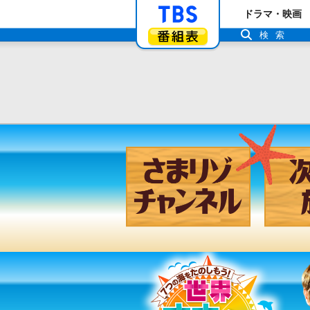
「TBSテレビ」ト
ドラマ・映画
番組表
検索
さまリゾ