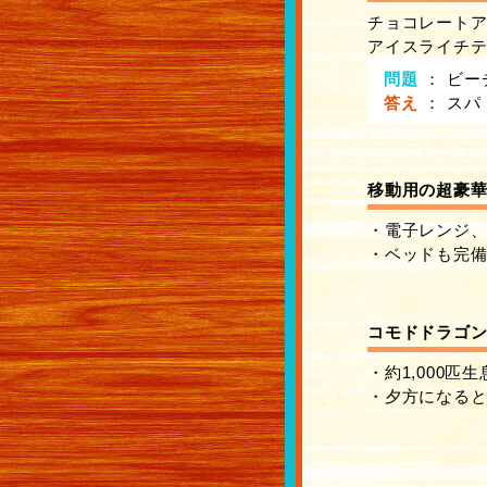
チョコレートアイ
アイスライチティー
問題
：
ビー
答え
：
スパ
移動用の超豪
・電子レンジ
・ベッドも完
コモドドラゴ
・約1,000匹生
・夕方になる