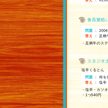
食呑樂処
問題
：
20
答え
：
足柄
・足柄牛のステ
スタジオ
塩辛くるとん
問題
：
何を
答え
：
塩辛
・塩辛・カツ
・1つ540円