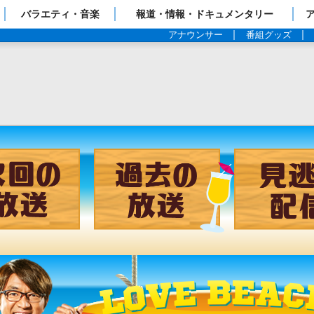
ップページ
バラエティ・音楽
報道・情報・ドキュメンタリー
アナウンサー
番組グッズ
チャンネル
次回の放送
過去の放送