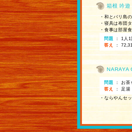
箱根 吟遊
・和とバリ島
・寝具は布団
・食事は部屋
問題
：
1人
答え
：
72,
NARAYA 
問題
：
お茶
答え
：
足湯
・ならやんセッ