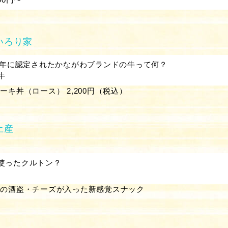
いろり家
04年に認定されたかながわブランドの牛って何？
牛
ーキ丼（ロース） 2,200円（税込）
土産
使ったクルトン？
オの酒盗・チーズが入った新感覚スナック