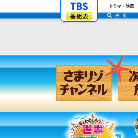
「TBSテレビ」ト
ドラマ・映画
番組表
検索
さまリゾ