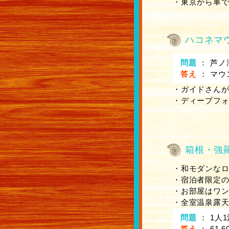
・東京から車で
ハコネマ
問題
：
芦ノ
答え
：
マウ
・ガイドさん
・ディープフォレ
12歳
箱根・強
・和モダンな
・宿泊者限定の
・お部屋はワ
・全室温泉露
問題
：
1人
答え
：
61,