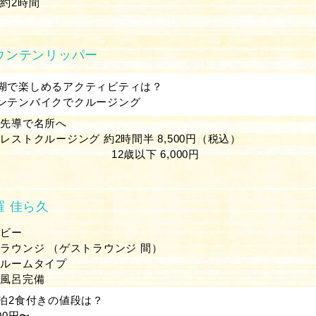
約2時間
ウンテンリッパー
湖で楽しめるアクティビティは？
ンテンバイクでクルージング
が先導で名所へ
ストクルージング 約2時間半 8,500円（税込）
以下 6,000円
羅 佳ら久
ロビー
ラウンジ （ゲストラウンジ 間）
ンルームタイプ
天風呂完備
1泊2食付きの値段は？
600円〜