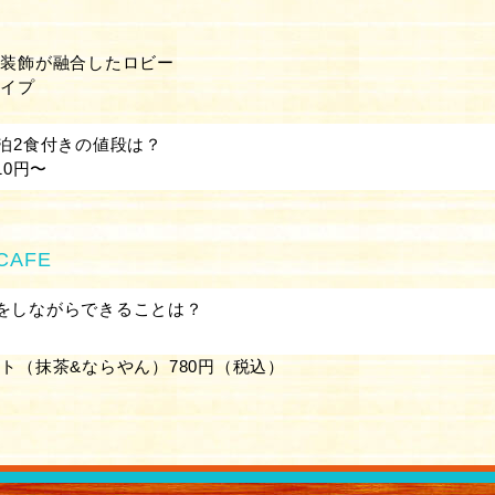
の装飾が融合したロビー
タイプ
食
1泊2食付きの値段は？
310円〜
CAFE
をしながらできることは？
ト（抹茶&ならやん）780円（税込）