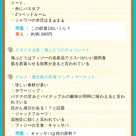
イート」
・外にバスタブ
・2つベッドルーム
・シャワーの水圧はまぁまぁ
問題
：
この部屋1泊いくら？
答え
：
約96,040円
スタジオ土産：海ぶどうのチョコレート
海ぶどうはフィジーの名産品でコスパがいい国民食
肌を若返らせる効果があると言われている
グルメ：最大級の市場 ナンディマーケット
・珍しい食材が多い
・サワーソップ：
バナナの甘みとパイナップルの酸味が同時に味わえると言わ
れている
抗がん成分がある！？と話題
・ジャックフルーツ：
花粉症に効くと言われている
・フィジーの主食：キャッサバ
問題
：
キャッサバは何の原料？