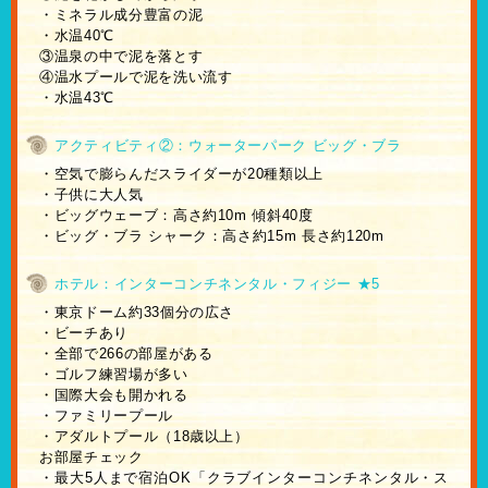
・ミネラル成分豊富の泥
・水温40℃
③温泉の中で泥を落とす
④温水プールで泥を洗い流す
・水温43℃
アクティビティ②：ウォーターパーク ビッグ・ブラ
・空気で膨らんだスライダーが20種類以上
・子供に大人気
・ビッグウェーブ：高さ約10m 傾斜40度
・ビッグ・ブラ シャーク：高さ約15m 長さ約120m
ホテル：インターコンチネンタル・フィジー ★5
・東京ドーム約33個分の広さ
・ビーチあり
・全部で266の部屋がある
・ゴルフ練習場が多い
・国際大会も開かれる
・ファミリープール
・アダルトプール（18歳以上）
お部屋チェック
・最大5人まで宿泊OK「クラブインターコンチネンタル・ス