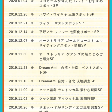
2020.01.04
❊
ロコガールが選んだ ハワイ・おすすめ
スポットSP
2019.12.28
❊
ハワイ・ワイキキ 王道スポットSP
2019.12.21
❊
フィジー マストスポットSP
2019.12.14
❊
平野ノラ フィジー 七変化リポートSP
2019.12.07
❊
オーストラリア ゴールドコースト エキ
サイティングスポット情報SP
2019.11.30
❊
オーストラリア ケアンズの魅力まるご
と紹介SP
2019.11.23
❊
Dream Ami 台湾・台南 ベストスポッ
トSP
2019.11.16
❊
DreamAmi 台湾・台北 現地調査SP
2019.11.09
❊
クック諸島 ラロトンガ島 素朴な疑問SP
2019.11.02
❊
クック諸島 アイツタキ島 海満喫SP
2019.10.26
❊
さまぁ〜ずがサンディエゴ現地調査SP