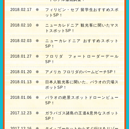
2018.02.17
❊
フィリピン・セブ 留学生おすすめスポ
ットSP！
2018.02.10
❊
ニューカレドニア 観光客に聞いたマス
トスポットSP！
2018.02.03
❊
ニューカレドニア おすすめスポット
SP！
2018.01.27
❊
フロリダ フォートローダーデール
SP！
2018.01.20
❊
アメリカ フロリダのパームビーチSP！
2018.01.13
❊
日本人観光客に聞いた、パラオの穴場ス
ポットSP！
2018.01.06
❊
パラオの絶景スポットドローンビュー
SP！
2017.12.23
❊
ガラパゴス諸島の王道&意外なスポット
SP！
2017.12.16
❊
タイ・プーケットからすぐ行けるリゾー