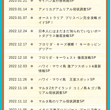
2023.01.21
❊
サイパン直行便再開SP
2023.01.14
❊
アメリカグアムリアル現状調査SP
2023.01.07
❊
オーストラリア ブリスベン完全攻略ガ
イドSP！
2022.12.24
❊
日本人にはまだまだ知られていないポー
トダグラス徹底攻略SP
2022.12.17
❊
フロリダ・キーズ横断！ キーホッピン
グツアー
2022.12.10
❊
フロリダ・キーウェスト 徹底攻略SP
2022.12.03
❊
ハワイ・マウイ島 激アツスポット&最新
情報SP
2022.11.26
❊
ハワイ・マウイ島 王道スポットSP
2022.11.19
❊
マルタ2大アイランド コミノ島＆ゴゾ島
リアル現状調査SP
2022.11.12
❊
マルタ島のリアル現状調査SP
2022.11.05
❊
イタリア激アツリゾート プーリア南エ