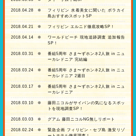
2018.04.28
❊
フィリピン 水着美女に聞いた ボラカイ
島おすすめスポットSP
2018.04.21
❊
フィリピン エルニド徹底攻略SP！
2018.04.14
❊
ワールドビーチ 現地追跡調査 追加報告
SP！
2018.03.31
❊
番組5周年 さま〜ずホンネ2人旅 in ニュ
ーカレドニア 完結編
2018.03.24
❊
番組5周年 さま〜ずホンネ2人旅 in ニュ
ーカレドニア 2週目
2018.03.17
❊
番組5周年 さま〜ずホンネ2人旅 in ニュ
ーカレドニア
2018.03.10
❊
藤田ニコルがサイパンの気になるスポッ
トを現地調査SP！
2018.03.03
❊
グアム 藤田ニコルNG無しリポート
2018.02.24
❊
緊急企画 フィリピン・セブ島 激安リゾ
ートホテル徹底調査！