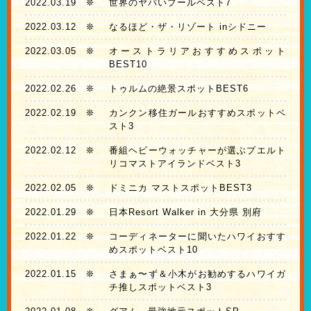
2022.03.19
❊
世界のヤバいプールベスト7
2022.03.12
❊
なるほど・ザ・リゾート inシドニー
2022.03.05
❊
オーストラリアおすすめスポット
BEST10
2022.02.26
❊
トゥルムの絶景スポットBEST6
2022.02.19
❊
カンクン移住ガールおすすめスポットベ
スト3
2022.02.12
❊
番組ヘビーウォッチャーが選ぶプエルト
リコマストアイランドベスト3
2022.02.05
❊
ドミニカ マストスポットBEST3
2022.01.29
❊
日本Resort Walker in 大分県 別府
2022.01.22
❊
コーディネーターに聞いたハワイおすす
めスポットベスト10
2022.01.15
❊
さまぁ〜ず＆小木がお勧めするハワイガ
チ推しスポットベスト3