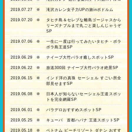
2019.07.27
❊
滝沢カレン女子力UPの旅inボドルム
2019.07.20
❊
タヒチ島＆セレブな離島ゴージャスから
リーズナブルまで丸ごと楽しんじゃうぞ
SP
2019.07.06
❊
一生に一度は行ってみたいタヒチ・ボラ
ボラ島王道SP
2019.06.29
❊
ナイーブ大竹パラオ癒しスポットSP
2019.06.22
❊
放送300回 ナイーブ大竹パラオ絶景SP
2019.06.15
❊
インド洋の真珠 セーシェル すごい所全
部見せますSP
2019.06.08
❊
日本人が知らないセーシェル王道スポッ
トを完全網羅SP
2019.06.01
❊
バラデロおすすめスポットSP
2019.05.25
❊
キューバ 首都ハバナ 王道スポットSP
2019.05.18
❊
ベトナム ビーチリゾート ダナン おすす