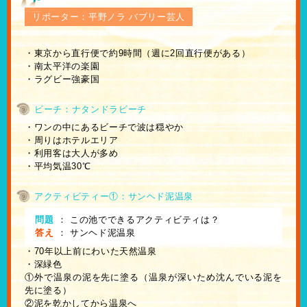
リポーター：平野ノラ バブリー芸人
・東京から直行便で約9時間（週に2回直行便がある）
・南太平洋の楽園
・ラグビー強豪国
ビーチ：ナタンドラビーチ
・ワンの中にあるビーチで波は穏やか
・周りはホテルエリア
・利用客は大人が多め
・平均気温30℃
アクティビティー①：サンヘド泥温泉
問題
：
この池でできるアクティビティは？
答え
：
サンヘド泥温泉
・70年以上前にわいた天然温泉
・深緑色
①外で温泉の泥を先に塗る（温泉が深いため沈んでいる泥を
先に塗る）
②泥を乾かしてから温泉へ