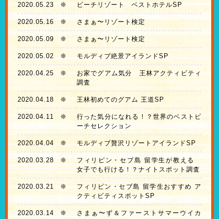
2020.05.23
❊
ビーチリゾート ベストホテルSP
2020.05.16
❊
さまぁ〜リゾート検定
2020.05.09
❊
さまぁ〜リゾート検定
2020.05.02
❊
モルディブ絶景アイランドSP
2020.04.25
❊
お家でグアム気分 王林アクティビティ
調査
2020.04.18
❊
王林初めてのグアム 王道SP
2020.04.11
❊
行った気分になれる！？世界のベストビ
ーチセレクション
2020.04.04
❊
モルディブ贅沢リゾートアイランドSP
2020.03.28
❊
フィリピン・セブ島 留学生が教える
女子でも行ける！？ナイトスポット調査
2020.03.21
❊
フィリピン・セブ島 留学生おすすめ ア
クティビティスポットSP
2020.03.14
❊
さまぁ〜ず＆ファーストサマーウイカ