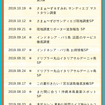
第3弾
2019.10.19
❊
さまぁ〜ず＆すみれ サンディエゴ マス
トタウン調査
2019.10.12
❊
さまぁ〜ずがサンディエゴ現地調査SP
2019.09.21
❊
現地調査リポーター追加報告 SP
2019.09.14
❊
インドネシア・バリ島 話題のサービス
徹底調査
2019.09.07
❊
インドネシア・バリ島 お得情報SP
2019.08.31
❊
ドリブラー丸山イタリアサルデーニャ島
SP
2019.08.24
❊
ドリブラー丸山イタリアサルデーニャ島
SP
2019.08.17
❊
この夏行きたい！宮古諸島徹底攻略SP
2019.08.10
❊
まだ間に合う！沖縄本島最新スポット
SP
2019.08.03
❊
滝沢カレン 素朴な疑問クイズ旅inトルコ