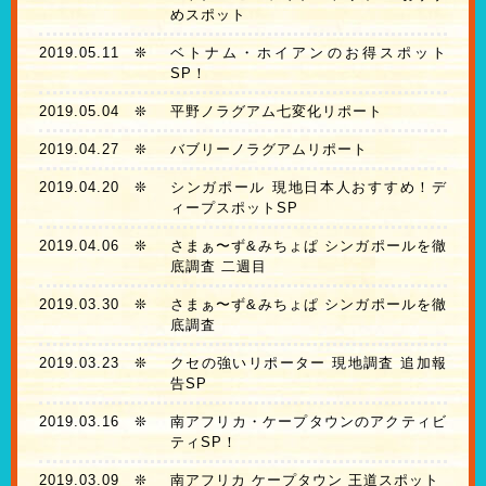
めスポット
2019.05.11
❊
ベトナム・ホイアンのお得スポット
SP！
2019.05.04
❊
平野ノラグアム七変化リポート
2019.04.27
❊
バブリーノラグアムリポート
2019.04.20
❊
シンガポール 現地日本人おすすめ！デ
ィープスポットSP
2019.04.06
❊
さまぁ〜ず&みちょぱ シンガポールを徹
底調査 二週目
2019.03.30
❊
さまぁ〜ず&みちょぱ シンガポールを徹
底調査
2019.03.23
❊
クセの強いリポーター 現地調査 追加報
告SP
2019.03.16
❊
南アフリカ・ケープタウンのアクティビ
ティSP！
2019.03.09
❊
南アフリカ ケープタウン 王道スポット