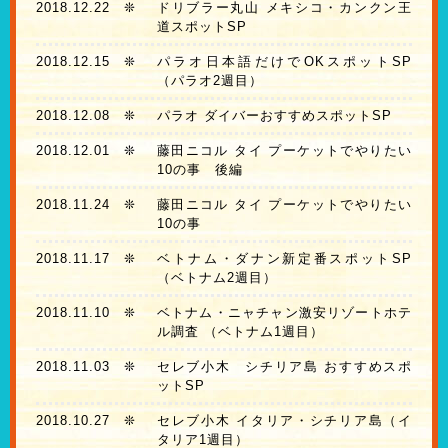
2018.12.22
❊
ドリブラー丸山 メキシコ・カンクン王
道スポットSP
2018.12.15
❊
パラオ日本語だけでOKスポットSP
（パラオ2週目）
2018.12.08
❊
パラオ ダイバーおすすめスポットSP
2018.12.01
❊
藤田ニコル タイ プーケットでやりたい
10の事 後編
2018.11.24
❊
藤田ニコル タイ プーケットでやりたい
10の事
2018.11.17
❊
ベトナム・ダナン新定番スポットSP
（ベトナム2週目）
2018.11.10
❊
ベトナム・ニャチャン激安リゾートホテ
ル調査 （ベトナム1週目）
2018.11.03
❊
セレブ小木 シチリア島 おすすめスポ
ットSP
2018.10.27
❊
セレブ小木 イタリア・シチリア島（イ
タリア1週目）