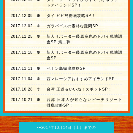
トアイランドSP！
2017.12.09
❊
タイ ピピ島徹底攻略SP！
2017.12.02
❊
ガラパゴスの素朴な疑問SP！
2017.11.25
❊
新人リポーター藤原竜也のドバイ現地調
査SP 第二弾
2017.11.18
❊
新人リポーター藤原竜也のドバイ現地調
査SP
2017.11.11
❊
ペナン島徹底攻略SP
2017.11.04
❊
西マレーシアおすすめアイランドSP
2017.10.28
❊
台湾 王道＆いいね！スポットSP！
2017.10.21
❊
台湾 日本人が知らないビーチリゾート
徹底攻略SP！
〜2017年10月14日（土）までの