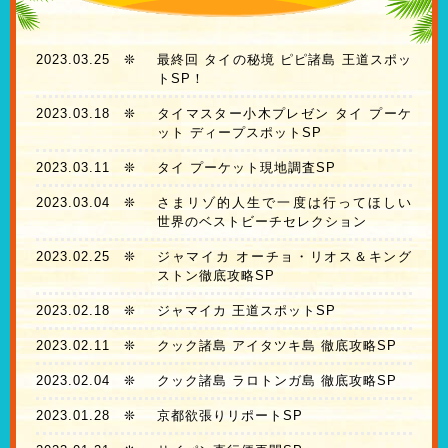
2023.03.25
❊
最終回 タイの秘境 ピピ諸島 王道スポッ
トSP！
2023.03.18
❊
タイマスター小木プレゼン タイ プーケ
ット ディープスポットSP
2023.03.11
❊
タイ プーケット現地調査SP
2023.03.04
❊
さまリゾ的人生で一度は行ってほしい
世界のベストビーチセレクション
2023.02.25
❊
ジャマイカ オーチョ・リオス＆キング
ストン徹底攻略SP
2023.02.18
❊
ジャマイカ 王道スポットSP
2023.02.11
❊
クック諸島 アイタツキ島 徹底攻略SP
2023.02.04
❊
クック諸島 ラロトンガ島 徹底攻略SP
2023.01.28
❊
京都欲張りリポートSP