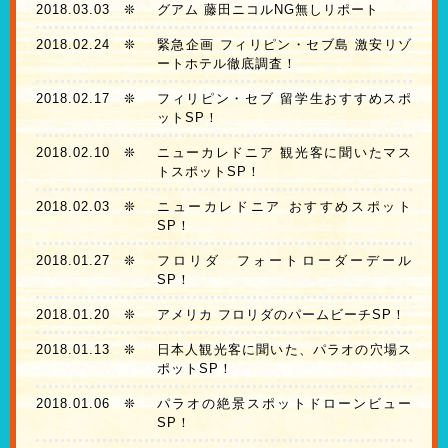
2018.03.03
❊
グアム 藤田ニコルNG無しリポート
2018.02.24
❊
緊急企画 フィリピン・セブ島 激安リゾ
ートホテル徹底調査！
2018.02.17
❊
フィリピン・セブ 留学生おすすめスポ
ットSP！
2018.02.10
❊
ニューカレドニア 観光客に聞いたマス
トスポットSP！
2018.02.03
❊
ニューカレドニア おすすめスポット
SP！
2018.01.27
❊
フロリダ フォートローダーデール
SP！
2018.01.20
❊
アメリカ フロリダのパームビーチSP！
2018.01.13
❊
日本人観光客に聞いた、パラオの穴場ス
ポットSP！
2018.01.06
❊
パラオの絶景スポットドローンビュー
SP！