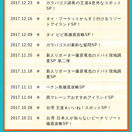
2017.12.23
❊
ガラパゴス諸島の王道&意外なスポット
SP！
2017.12.16
❊
タイ・プーケットからすぐ行けるリゾー
トアイランドSP！
2017.12.09
❊
タイ ピピ島徹底攻略SP！
2017.12.02
❊
ガラパゴスの素朴な疑問SP！
2017.11.25
❊
新人リポーター藤原竜也のドバイ現地調
査SP 第二弾
2017.11.18
❊
新人リポーター藤原竜也のドバイ現地調
査SP
2017.11.11
❊
ペナン島徹底攻略SP
2017.11.04
❊
西マレーシアおすすめアイランドSP
2017.10.28
❊
台湾 王道＆いいね！スポットSP！
2017.10.21
❊
台湾 日本人が知らないビーチリゾート
徹底攻略SP！