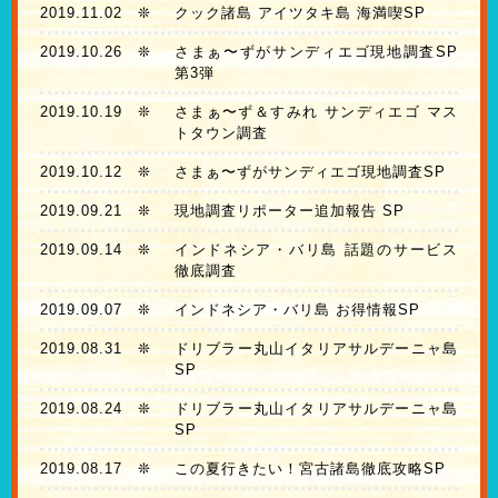
2019.11.02
❊
クック諸島 アイツタキ島 海満喫SP
2019.10.26
❊
さまぁ〜ずがサンディエゴ現地調査SP
第3弾
2019.10.19
❊
さまぁ〜ず＆すみれ サンディエゴ マス
トタウン調査
2019.10.12
❊
さまぁ〜ずがサンディエゴ現地調査SP
2019.09.21
❊
現地調査リポーター追加報告 SP
2019.09.14
❊
インドネシア・バリ島 話題のサービス
徹底調査
2019.09.07
❊
インドネシア・バリ島 お得情報SP
2019.08.31
❊
ドリブラー丸山イタリアサルデーニャ島
SP
2019.08.24
❊
ドリブラー丸山イタリアサルデーニャ島
SP
2019.08.17
❊
この夏行きたい！宮古諸島徹底攻略SP