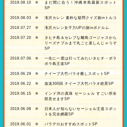
2019.08.10
❊
まだ間に合う！沖縄本島最新スポット
SP
2019.08.03
❊
滝沢カレン 素朴な疑問クイズ旅inトルコ
2019.07.27
❊
滝沢カレン女子力UPの旅inボドルム
2019.07.20
❊
タヒチ島＆セレブな離島ゴージャスから
リーズナブルまで丸ごと楽しんじゃうぞ
SP
2019.07.06
❊
一生に一度は行ってみたいタヒチ・ボラ
ボラ島王道SP
2019.06.29
❊
ナイーブ大竹パラオ癒しスポットSP
2019.06.22
❊
放送300回 ナイーブ大竹パラオ絶景SP
2019.06.15
❊
インド洋の真珠 セーシェル すごい所全
部見せますSP
2019.06.08
❊
日本人が知らないセーシェル王道スポッ
トを完全網羅SP
2019.06.01
❊
バラデロおすすめスポットSP