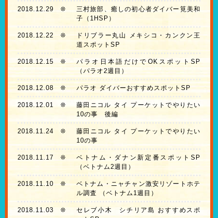
2018.12.29
❊
三村旅部、癒しの初心者ダイバー筧美和
子（1HSP）
2018.12.22
❊
ドリブラー丸山 メキシコ・カンクン王
道スポットSP
2018.12.15
❊
パラオ日本語だけでOKスポットSP
（パラオ2週目）
2018.12.08
❊
パラオ ダイバーおすすめスポットSP
2018.12.01
❊
藤田ニコル タイ プーケットでやりたい
10の事 後編
2018.11.24
❊
藤田ニコル タイ プーケットでやりたい
10の事
2018.11.17
❊
ベトナム・ダナン新定番スポットSP
（ベトナム2週目）
2018.11.10
❊
ベトナム・ニャチャン激安リゾートホテ
ル調査 （ベトナム1週目）
2018.11.03
❊
セレブ小木 シチリア島 おすすめスポ