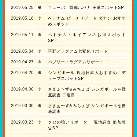
2019.05.25
❊
キューバ 首都ハバナ 王道スポットSP
2019.05.18
❊
ベトナム ビーチリゾート ダナン おすす
めスポット
2019.05.11
❊
ベトナム・ホイアンのお得スポット
SP！
2019.05.04
❊
平野ノラグアム七変化リポート
2019.04.27
❊
バブリーノラグアムリポート
2019.04.20
❊
シンガポール 現地日本人おすすめ！デ
ィープスポットSP
2019.04.06
❊
さまぁ〜ず&みちょぱ シンガポールを徹
底調査 二週目
2019.03.30
❊
さまぁ〜ず&みちょぱ シンガポールを徹
底調査
2019.03.23
❊
クセの強いリポーター 現地調査 追加報
告SP