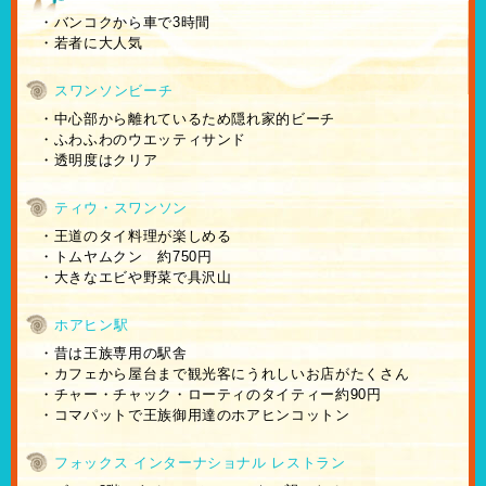
・バンコクから車で3時間
・若者に大人気
スワンソンビーチ
・中心部から離れているため隠れ家的ビーチ
・ふわふわのウエッティサンド
・透明度はクリア
ティウ・スワンソン
・王道のタイ料理が楽しめる
・トムヤムクン 約750円
・大きなエビや野菜で具沢山
ホアヒン駅
・昔は王族専用の駅舎
・カフェから屋台まで観光客にうれしいお店がたくさん
・チャー・チャック・ローティのタイティー約90円
・コマパットで王族御用達のホアヒンコットン
フォックス インターナショナル レストラン