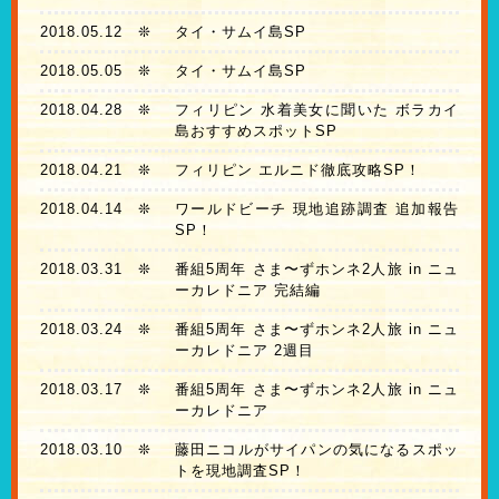
2018.05.12
❊
タイ・サムイ島SP
2018.05.05
❊
タイ・サムイ島SP
2018.04.28
❊
フィリピン 水着美女に聞いた ボラカイ
島おすすめスポットSP
2018.04.21
❊
フィリピン エルニド徹底攻略SP！
2018.04.14
❊
ワールドビーチ 現地追跡調査 追加報告
SP！
2018.03.31
❊
番組5周年 さま〜ずホンネ2人旅 in ニュ
ーカレドニア 完結編
2018.03.24
❊
番組5周年 さま〜ずホンネ2人旅 in ニュ
ーカレドニア 2週目
2018.03.17
❊
番組5周年 さま〜ずホンネ2人旅 in ニュ
ーカレドニア
2018.03.10
❊
藤田ニコルがサイパンの気になるスポッ
トを現地調査SP！