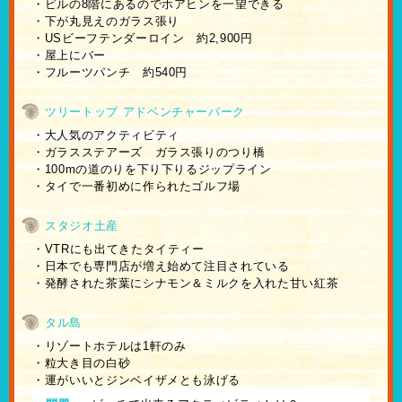
・ビルの8階にあるのでホアヒンを一望できる
・下が丸見えのガラス張り
・USビーフテンダーロイン 約2,900円
・屋上にバー
・フルーツパンチ 約540円
ツリートップ アドベンチャーパーク
・大人気のアクティビティ
・ガラスステアーズ ガラス張りのつり橋
・100mの道のりを下り下りるジップライン
・タイで一番初めに作られたゴルフ場
スタジオ土産
・VTRにも出てきたタイティー
・日本でも専門店が増え始めて注目されている
・発酵された茶葉にシナモン＆ミルクを入れた甘い紅茶
タル島
・リゾートホテルは1軒のみ
・粒大き目の白砂
・運がいいとジンベイザメとも泳げる