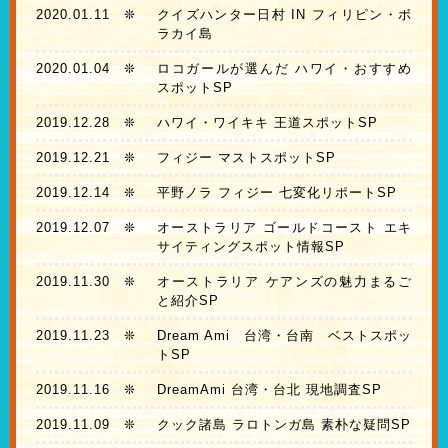
2020.01.11
❊
クイズハンター日村 IN フィリピン・ボ
ラカイ島
2020.01.04
❊
ロコガールが選んだ ハワイ・おすすめ
スポットSP
2019.12.28
❊
ハワイ・ワイキキ 王道スポットSP
2019.12.21
❊
フィジー マストスポットSP
2019.12.14
❊
平野ノラ フィジー 七変化リポートSP
2019.12.07
❊
オーストラリア ゴールドコースト エキ
サイティングスポット情報SP
2019.11.30
❊
オーストラリア ケアンズの魅力まるご
と紹介SP
2019.11.23
❊
Dream Ami 台湾・台南 ベストスポッ
トSP
2019.11.16
❊
DreamAmi 台湾・台北 現地調査SP
2019.11.09
❊
クック諸島 ラロトンガ島 素朴な疑問SP