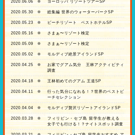
2020.06.06
❊
ヨーロッパ リゾートツアーSP
2020.05.30
❊
総集編 世界のウォーターパークSP
2020.05.23
❊
ビーチリゾート ベストホテルSP
2020.05.16
❊
さまぁ〜リゾート検定
2020.05.09
❊
さまぁ〜リゾート検定
2020.05.02
❊
モルディブ絶景アイランドSP
2020.04.25
❊
お家でグアム気分 王林アクティビティ
調査
2020.04.18
❊
王林初めてのグアム 王道SP
2020.04.11
❊
行った気分になれる！？世界のベストビ
ーチセレクション
2020.04.04
❊
モルディブ贅沢リゾートアイランドSP
2020.03.28
❊
フィリピン・セブ島 留学生が教える
女子でも行ける！？ナイトスポット調査
2020.03.21
❊
フィリピン・セブ島 留学生おすすめ ア