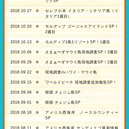
ットSP
2018.10.27
❊
セレブ小木 イタリア・シチリア島（イ
タリア1週目）
2018.10.20
❊
モルディブ ゴージャスアイランドSP！
2週目
2018.10.13
❊
モルディブ1島1リゾートSP！1週目
2018.10.06
❊
さまぁ〜ずマウイ島現地調査SP！3週目
2018.09.29
❊
さまぁ〜ずマウイ島現地調査SP！2週目
2018.09.22
❊
現地調査inハワイ・マウイ島
2018.09.15
❊
ワールドビーチ 現地調査追加報告SP！
2018.09.08
❊
韓国 チェジュ島SP
2018.09.01
❊
韓国 チェジュ島SP
2018.08.18
❊
アメリカ西海岸 ノースカウンティー
SP
2018.08.11
❊
アメリカ西海岸 サンディエゴ最新情報