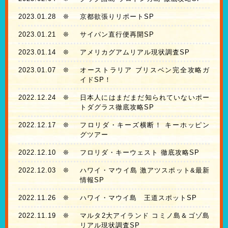
2023.01.28
❊
京都欲張りリポートSP
2023.01.21
❊
サイパン直行便再開SP
2023.01.14
❊
アメリカグアムリアル現状調査SP
2023.01.07
❊
オーストラリア ブリスベン完全攻略ガ
イドSP！
2022.12.24
❊
日本人にはまだまだ知られていないポー
トダグラス徹底攻略SP
2022.12.17
❊
フロリダ・キーズ横断！ キーホッピン
グツアー
2022.12.10
❊
フロリダ・キーウェスト 徹底攻略SP
2022.12.03
❊
ハワイ・マウイ島 激アツスポット&最新
情報SP
2022.11.26
❊
ハワイ・マウイ島 王道スポットSP
2022.11.19
❊
マルタ2大アイランド コミノ島＆ゴゾ島
リアル現状調査SP