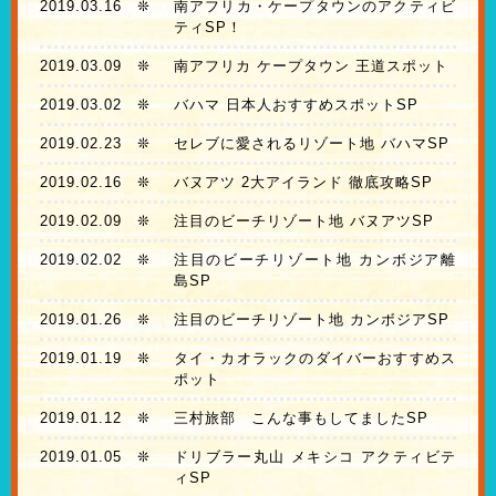
2019.03.16
❊
南アフリカ・ケープタウンのアクティビ
ティSP！
2019.03.09
❊
南アフリカ ケープタウン 王道スポット
2019.03.02
❊
バハマ 日本人おすすめスポットSP
2019.02.23
❊
セレブに愛されるリゾート地 バハマSP
2019.02.16
❊
バヌアツ 2大アイランド 徹底攻略SP
2019.02.09
❊
注目のビーチリゾート地 バヌアツSP
2019.02.02
❊
注目のビーチリゾート地 カンボジア離
島SP
2019.01.26
❊
注目のビーチリゾート地 カンボジアSP
2019.01.19
❊
タイ・カオラックのダイバーおすすめス
ポット
2019.01.12
❊
三村旅部 こんな事もしてましたSP
2019.01.05
❊
ドリブラー丸山 メキシコ アクティビテ
ィSP