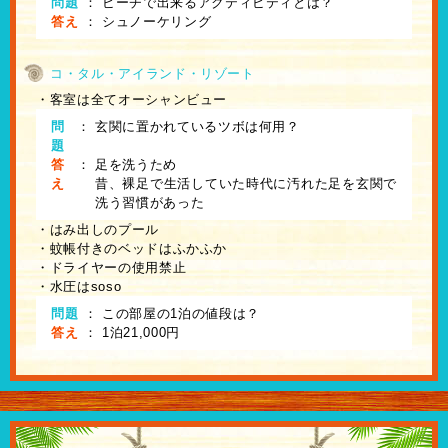
問題
：
ビーチで出来るアクティビティとは？
答え
：
シュノーケリング
コ・タル・アイランド・リゾート
・客室は全てオーシャンビュー
問
：
玄関に置かれているツボは何用？
題
答
：
足を洗うため
え
昔、裸足で生活していた時代に汚れた足を玄関で
洗う習慣があった
・はみ出しのプール
・蚊帳付きのベッドはふかふか
・ドライヤーの使用禁止
・水圧はsoso
問題
：
この部屋の1泊の値段は？
答え
：
1泊21,000円