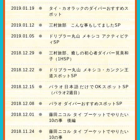
2019.01.19
❊
タイ・カオラックのダイバーおすすめス
ポット
2019.01.12
❊
三村旅部 こんな事もしてましたSP
2019.01.05
❊
ドリブラー丸山 メキシコ アクティビテ
ィSP
2018.12.29
❊
三村旅部、癒しの初心者ダイバー筧美和
子（1HSP）
2018.12.22
❊
ドリブラー丸山 メキシコ・カンクン王
道スポットSP
2018.12.15
❊
パラオ日本語だけでOKスポットSP
（パラオ2週目）
2018.12.08
❊
パラオ ダイバーおすすめスポットSP
2018.12.01
❊
藤田ニコル タイ プーケットでやりたい
10の事 後編
2018.11.24
❊
藤田ニコル タイ プーケットでやりたい
10の事