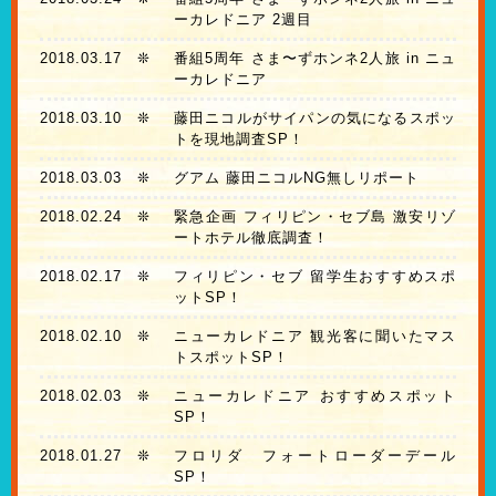
ーカレドニア 2週目
2018.03.17
❊
番組5周年 さま〜ずホンネ2人旅 in ニュ
ーカレドニア
2018.03.10
❊
藤田ニコルがサイパンの気になるスポッ
トを現地調査SP！
2018.03.03
❊
グアム 藤田ニコルNG無しリポート
2018.02.24
❊
緊急企画 フィリピン・セブ島 激安リゾ
ートホテル徹底調査！
2018.02.17
❊
フィリピン・セブ 留学生おすすめスポ
ットSP！
2018.02.10
❊
ニューカレドニア 観光客に聞いたマス
トスポットSP！
2018.02.03
❊
ニューカレドニア おすすめスポット
SP！
2018.01.27
❊
フロリダ フォートローダーデール
SP！