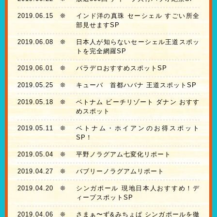
2019.06.15
❊
インド洋の真珠 セーシェル すごい所全
部見せますSP
2019.06.08
❊
日本人が知らないセーシェル王道スポッ
トを完全網羅SP
2019.06.01
❊
バラデロおすすめスポットSP
2019.05.25
❊
キューバ 首都ハバナ 王道スポットSP
2019.05.18
❊
ベトナム ビーチリゾート ダナン おすす
めスポット
2019.05.11
❊
ベトナム・ホイアンのお得スポット
SP！
2019.05.04
❊
平野ノラグアム七変化リポート
2019.04.27
❊
バブリーノラグアムリポート
2019.04.20
❊
シンガポール 現地日本人おすすめ！デ
ィープスポットSP
2019.04.06
❊
さまぁ〜ず&みちょぱ シンガポールを徹