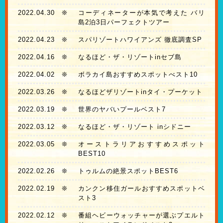
2022.04.30
❊
コーディネーターが本気で考えた バリ
島2泊3日パーフェクトツアー
2022.04.23
❊
スパリゾートハワイアンズ 徹底調査SP
2022.04.16
❊
なるほど・ザ・リゾートinセブ島
2022.04.02
❊
ボラカイ島おすすめスポットべスト10
2022.03.26
❊
なるほどザリゾートinタイ・プーケット
2022.03.19
❊
世界のヤバいプールベスト7
2022.03.12
❊
なるほど・ザ・リゾート inシドニー
2022.03.05
❊
オーストラリアおすすめスポット
BEST10
2022.02.26
❊
トゥルムの絶景スポットBEST6
2022.02.19
❊
カンクン移住ガールおすすめスポットベ
スト3
2022.02.12
❊
番組ヘビーウォッチャーが選ぶプエルト