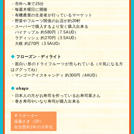
・市外へ車で25分
・毎週木曜日に開催
・有機農業の生産者が行っているマーケット
・野菜やフルーツ関係のお店が約20軒
・スーパーで購入するより安く購入出来る
パイナップル 約580円（7.5AUD）
ラディッシュ 約270円（3.5AUD）
大根 約270円（3.5AUD）
◆
フローズン・ディライト
・面白い形のドライフルーツが売られている（※気になる方
はググってね）
・マンゴーアイスキャンディ 約300円（4AUD）
◆
ohayo
・日本人の方がお寿司を作っているお寿司屋さん
・巻き寿司やいなり寿司が購入出来る
▼リポーター
遠藤さき（28）
在住歴約1年の大学生