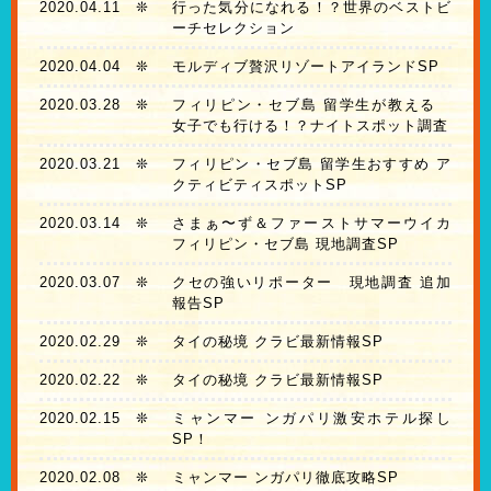
2020.04.11
❊
行った気分になれる！？世界のベストビ
ーチセレクション
2020.04.04
❊
モルディブ贅沢リゾートアイランドSP
2020.03.28
❊
フィリピン・セブ島 留学生が教える
女子でも行ける！？ナイトスポット調査
2020.03.21
❊
フィリピン・セブ島 留学生おすすめ ア
クティビティスポットSP
2020.03.14
❊
さまぁ〜ず＆ファーストサマーウイカ
フィリピン・セブ島 現地調査SP
2020.03.07
❊
クセの強いリポーター 現地調査 追加
報告SP
2020.02.29
❊
タイの秘境 クラビ最新情報SP
2020.02.22
❊
タイの秘境 クラビ最新情報SP
2020.02.15
❊
ミャンマー ンガパリ激安ホテル探し
SP！
2020.02.08
❊
ミャンマー ンガパリ徹底攻略SP