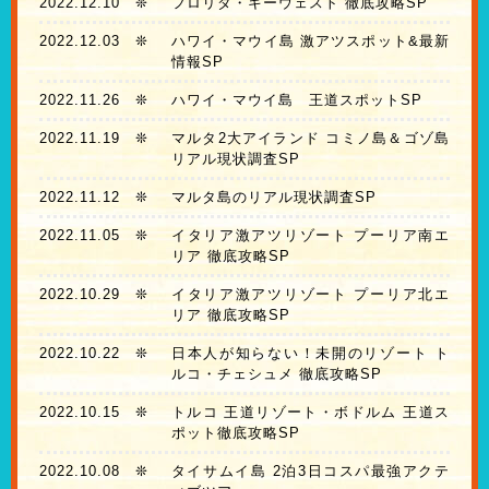
2022.12.10
❊
フロリダ・キーウェスト 徹底攻略SP
2022.12.03
❊
ハワイ・マウイ島 激アツスポット&最新
情報SP
2022.11.26
❊
ハワイ・マウイ島 王道スポットSP
2022.11.19
❊
マルタ2大アイランド コミノ島＆ゴゾ島
リアル現状調査SP
2022.11.12
❊
マルタ島のリアル現状調査SP
2022.11.05
❊
イタリア激アツリゾート プーリア南エ
リア 徹底攻略SP
2022.10.29
❊
イタリア激アツリゾート プーリア北エ
リア 徹底攻略SP
2022.10.22
❊
日本人が知らない！未開のリゾート ト
ルコ・チェシュメ 徹底攻略SP
2022.10.15
❊
トルコ 王道リゾート・ボドルム 王道ス
ポット徹底攻略SP
2022.10.08
❊
タイサムイ島 2泊3日コスパ最強アクテ