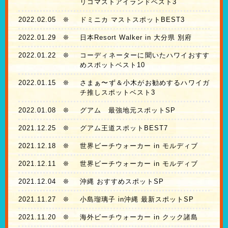
リコマストアイランドベスト3
2022.02.05
❊
ドミニカ マストスポットBEST3
2022.01.29
❊
日本Resort Walker in 大分県 別府
2022.01.22
❊
コーディネーターに聞いたハワイおすす
めスポットベスト10
2022.01.15
❊
さまぁ〜ず＆小木がお勧めするハワイガ
チ推しスポットベスト3
2022.01.08
❊
グアム 最強地元スポットSP
2021.12.25
❊
グアム王道スポットBEST7
2021.12.18
❊
世界ビーチウォーカー in モルディブ
2021.12.11
❊
世界ビーチウォーカー in モルディブ
2021.12.04
❊
沖縄 おすすめスポットSP
2021.11.27
❊
小島瑠璃子 in沖縄 最新スポットSP
2021.11.20
❊
海外ビーチウォーカー in クック諸島