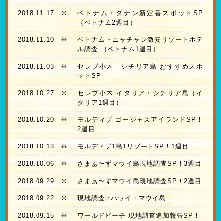
2018.11.17
❊
ベトナム・ダナン新定番スポットSP
（ベトナム2週目）
2018.11.10
❊
ベトナム・ニャチャン激安リゾートホテ
ル調査 （ベトナム1週目）
2018.11.03
❊
セレブ小木 シチリア島 おすすめスポ
ットSP
2018.10.27
❊
セレブ小木 イタリア・シチリア島（イ
タリア1週目）
2018.10.20
❊
モルディブ ゴージャスアイランドSP！
2週目
2018.10.13
❊
モルディブ1島1リゾートSP！1週目
2018.10.06
❊
さまぁ〜ずマウイ島現地調査SP！3週目
2018.09.29
❊
さまぁ〜ずマウイ島現地調査SP！2週目
2018.09.22
❊
現地調査inハワイ・マウイ島
2018.09.15
❊
ワールドビーチ 現地調査追加報告SP！