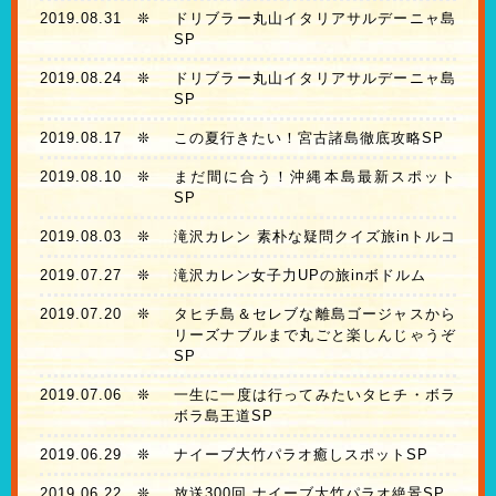
2019.08.31
❊
ドリブラー丸山イタリアサルデーニャ島
SP
2019.08.24
❊
ドリブラー丸山イタリアサルデーニャ島
SP
2019.08.17
❊
この夏行きたい！宮古諸島徹底攻略SP
2019.08.10
❊
まだ間に合う！沖縄本島最新スポット
SP
2019.08.03
❊
滝沢カレン 素朴な疑問クイズ旅inトルコ
2019.07.27
❊
滝沢カレン女子力UPの旅inボドルム
2019.07.20
❊
タヒチ島＆セレブな離島ゴージャスから
リーズナブルまで丸ごと楽しんじゃうぞ
SP
2019.07.06
❊
一生に一度は行ってみたいタヒチ・ボラ
ボラ島王道SP
2019.06.29
❊
ナイーブ大竹パラオ癒しスポットSP
2019.06.22
❊
放送300回 ナイーブ大竹パラオ絶景SP