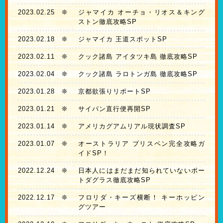
2023.02.25
❊
ジャマイカ オーチョ・リオス＆キング
ストン徹底攻略SP
2023.02.18
❊
ジャマイカ 王道スポットSP
2023.02.11
❊
クック諸島 アイタツキ島 徹底攻略SP
2023.02.04
❊
クック諸島 ラロトンガ島 徹底攻略SP
2023.01.28
❊
京都欲張りリポートSP
2023.01.21
❊
サイパン直行便再開SP
2023.01.14
❊
アメリカグアムリアル現状調査SP
2023.01.07
❊
オーストラリア ブリスベン完全攻略ガ
イドSP！
2022.12.24
❊
日本人にはまだまだ知られていないポー
トダグラス徹底攻略SP
2022.12.17
❊
フロリダ・キーズ横断！ キーホッピン
グツアー