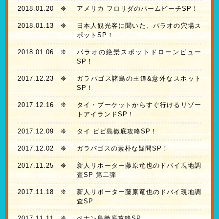
2018.01.20
❊
アメリカ フロリダのパームビーチSP！
2018.01.13
❊
日本人観光客に聞いた、パラオの穴場ス
ポットSP！
2018.01.06
❊
パラオの絶景スポットドローンビュー
SP！
2017.12.23
❊
ガラパゴス諸島の王道&意外なスポット
SP！
2017.12.16
❊
タイ・プーケットからすぐ行けるリゾー
トアイランドSP！
2017.12.09
❊
タイ ピピ島徹底攻略SP！
2017.12.02
❊
ガラパゴスの素朴な疑問SP！
2017.11.25
❊
新人リポーター藤原竜也のドバイ現地調
査SP 第二弾
2017.11.18
❊
新人リポーター藤原竜也のドバイ現地調
査SP
2017.11.11
❊
ペナン島徹底攻略SP