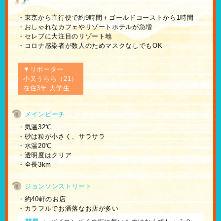
・東京から直行便で約9時間＋ゴールドコーストから1時間
・おしゃれなカフェやリゾートホテルが急増
・セレブに大注目のリゾート地
・コロナ感染者が数人のためマスクなしでもOK
▼リポーター
小又うらら（21）
在住3年 大学生
メインビーチ
・気温32℃
・砂は粒が小さく、サラサラ
・水温20℃
・透明度はクリア
・全長3km
ジョンソンストリート
・約40軒のお店
・カラフルでお洒落なお店が多い