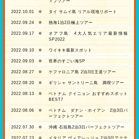
ィブツアー
2022.10.01
❊
タイ サムイ島 リアル現地リポート
2022.09.24
❊
熱海1泊2日極上ツアー
2022.09.17
❊
オアフ島 4大人気エリア最新情報
SP2022
2022.09.10
❊
ワイキキ最新スポット
2022.09.03
❊
世界のすごい海SP
2022.08.27
❊
ケファロニア島 2泊3日王道ツアー
2022.08.20
❊
ギリシャ サントリーニ島 満喫ツアー
2022.08.13
❊
ベトナム クイニョン おすすめスポット
BEST7
2022.08.06
❊
ベトナム ダナン・ホイアン 2泊3日パ
ーフェクトツアー
2022.07.30
❊
沖縄 石垣島2泊3日パーフェクトツアー
2022.07.23
❊
イタリア ヴィアレッジョ 2泊3日アクテ