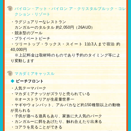
バイロン・アット・バイロン ア・クリスタルブルック・コレ
クション・リゾート
・ラグジュアリーなレストラン
カンガルーのタルタル 約2,050円（26AUD）
・競泳型のプール
・プライベートビーチ
・ツリートップ・ラックス・スイート 1泊3人まで宿泊 約
40,000円
※上記料金は取材時のものであり予約のタイミング等によ
り変動します
マカダミアキャッスル
◆
ビーチフロント
・人気テーマパーク
・マカダミアナッツがズラリと売られている
※オーストラリアが生産量世界一
・ヤギやウォンバット、アルパカなど約150種類以上の動物
が見られる
・子供が遊べる遊具もあり、家族に大人気のパーク
・カンガルーに餌をあげたり、触れ合えたり出来る
・コアラを見ることができる