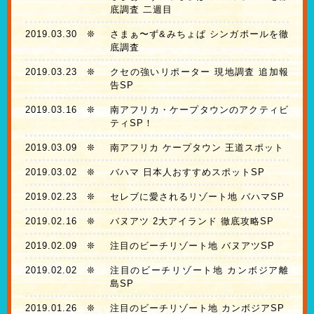
底調査 二週目
2019.03.30
❊
さまぁ〜ず&みちょぱ シンガポールを徹
底調査
2019.03.23
❊
クセの強いリポーター 現地調査 追加報
告SP
2019.03.16
❊
南アフリカ・ケープタウンのアクティビ
ティSP！
2019.03.09
❊
南アフリカ ケープタウン 王道スポット
2019.03.02
❊
バハマ 日本人おすすめスポットSP
2019.02.23
❊
セレブに愛されるリゾート地 バハマSP
2019.02.16
❊
バヌアツ 2大アイランド 徹底攻略SP
2019.02.09
❊
注目のビーチリゾート地 バヌアツSP
2019.02.02
❊
注目のビーチリゾート地 カンボジア離
島SP
2019.01.26
❊
注目のビーチリゾート地 カンボジアSP