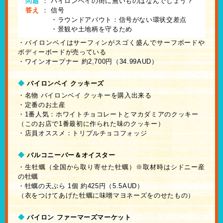
問題
：
バイロンベイの街に無いものはなんでしょう？
答え
：
信号
・ラウンドアバウト：信号がない環状交差点
・景観や土地柄を守るため
・バイロンベイはサーフィンがスゴく盛んでサーフボードや
ボディーボードが売っている
・ワインオープナー 約2,700円（34.99AUD）
◆
バイロンベイ クッキーズ
・名物 バイロンベイ クッキーを購入出来る
・定番のお土産
・1番人気：ホワイトチョコレートとマカダミアのクッキー
（このお店で1番最初に作られた味のクッキー）
・店員オススメ：トリプルチョコフォッジ
◆
バルコニーバー＆オイスター
・生牡蠣（全国から取り寄せた牡蠣）※取材時はシドニー産
の牡蠣
・牡蠣の天ぷら 1個 約425円（5.5AUD）
（衣をつけてあげた牡蠣に味噌マヨネーズをのせたもの）
◆
バイロン ファーマーズマーケット