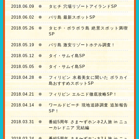
2018.06.09
❊
タヒチ 穴場リゾートアイランドSP
2018.06.02
❊
バリ島 最新スポットSP
2018.05.26
❊
タヒチ・ボラボラ島 絶景スポット満喫
SP
2018.05.19
❊
バリ島 激安リゾートホテル調査！
2018.05.12
❊
タイ・サムイ島SP
2018.05.05
❊
タイ・サムイ島SP
2018.04.28
❊
フィリピン 水着美女に聞いた ボラカイ
島おすすめスポットSP
2018.04.21
❊
フィリピン エルニド徹底攻略SP！
2018.04.14
❊
ワールドビーチ 現地追跡調査 追加報告
SP！
2018.03.31
❊
番組5周年 さま〜ずホンネ2人旅 in ニュ
ーカレドニア 完結編
2018.03.24
❊
番組5周年 さま〜ずホンネ2人旅 in ニュ