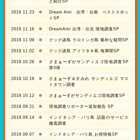
と紹介SP
2019.11.23
❊
Dream Ami 台湾・台南 ベストスポッ
トSP
2019.11.16
❊
DreamAmi 台湾・台北 現地調査SP
2019.11.09
❊
クック諸島 ラロトンガ島 素朴な疑問SP
2019.11.02
❊
クック諸島 アイツタキ島 海満喫SP
2019.10.26
❊
さまぁ〜ずがサンディエゴ現地調査SP
第3弾
2019.10.19
❊
さまぁ〜ず＆すみれ サンディエゴ マス
トタウン調査
2019.10.12
❊
さまぁ〜ずがサンディエゴ現地調査SP
2019.09.21
❊
現地調査リポーター追加報告 SP
2019.09.14
❊
インドネシア・バリ島 話題のサービス
徹底調査
2019.09.07
❊
インドネシア・バリ島 お得情報SP