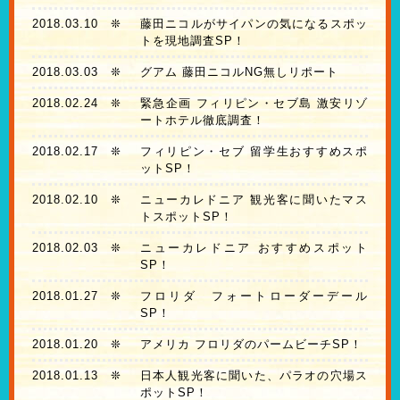
2018.03.10
❊
藤田ニコルがサイパンの気になるスポッ
トを現地調査SP！
2018.03.03
❊
グアム 藤田ニコルNG無しリポート
2018.02.24
❊
緊急企画 フィリピン・セブ島 激安リゾ
ートホテル徹底調査！
2018.02.17
❊
フィリピン・セブ 留学生おすすめスポ
ットSP！
2018.02.10
❊
ニューカレドニア 観光客に聞いたマス
トスポットSP！
2018.02.03
❊
ニューカレドニア おすすめスポット
SP！
2018.01.27
❊
フロリダ フォートローダーデール
SP！
2018.01.20
❊
アメリカ フロリダのパームビーチSP！
2018.01.13
❊
日本人観光客に聞いた、パラオの穴場ス
ポットSP！