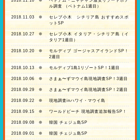
2018.11.10
❊
ベトナム・ニャチャン激安リゾートホテ
ル調査 （ベトナム1週目）
2018.11.03
❊
セレブ小木 シチリア島 おすすめスポ
ットSP
2018.10.27
❊
セレブ小木 イタリア・シチリア島（イ
タリア1週目）
2018.10.20
❊
モルディブ ゴージャスアイランドSP！
2週目
2018.10.13
❊
モルディブ1島1リゾートSP！1週目
2018.10.06
❊
さまぁ〜ずマウイ島現地調査SP！3週目
2018.09.29
❊
さまぁ〜ずマウイ島現地調査SP！2週目
2018.09.22
❊
現地調査inハワイ・マウイ島
2018.09.15
❊
ワールドビーチ 現地調査追加報告SP！
2018.09.08
❊
韓国 チェジュ島SP
2018.09.01
❊
韓国 チェジュ島SP