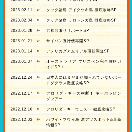
2023.02.11
❊
クック諸島 アイタツキ島 徹底攻略SP
2023.02.04
❊
クック諸島 ラロトンガ島 徹底攻略SP
2023.01.28
❊
京都欲張りリポートSP
2023.01.21
❊
サイパン直行便再開SP
2023.01.14
❊
アメリカグアムリアル現状調査SP
2023.01.07
❊
オーストラリア ブリスベン完全攻略ガ
イドSP！
2022.12.24
❊
日本人にはまだまだ知られていないポー
トダグラス徹底攻略SP
2022.12.17
❊
フロリダ・キーズ横断！ キーホッピン
グツアー
2022.12.10
❊
フロリダ・キーウェスト 徹底攻略SP
2022.12.03
❊
ハワイ・マウイ島 激アツスポット&最新
情報SP