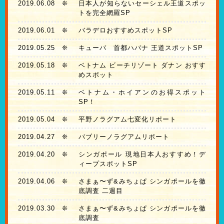
2019.06.08
❊
日本人が知らないセーシェル王道スポッ
トを完全網羅SP
2019.06.01
❊
バラデロおすすめスポットSP
2019.05.25
❊
キューバ 首都ハバナ 王道スポットSP
2019.05.18
❊
ベトナム ビーチリゾート ダナン おすす
めスポット
2019.05.11
❊
ベトナム・ホイアンのお得スポット
SP！
2019.05.04
❊
平野ノラグアム七変化リポート
2019.04.27
❊
バブリーノラグアムリポート
2019.04.20
❊
シンガポール 現地日本人おすすめ！デ
ィープスポットSP
2019.04.06
❊
さまぁ〜ず&みちょぱ シンガポールを徹
底調査 二週目
2019.03.30
❊
さまぁ〜ず&みちょぱ シンガポールを徹
底調査