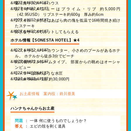
量り売りステーキハウス
おすすめメニューはプライム・リブ 約5,000円
（42.95USD） リブステーキ約600g 厚み約6cm
プライム・リブとはあばら肉の塊を低温で16時間焼き続け
たステーキ
好きなサイズでカットしてもらえる
ホテル情報【SONESTA HOTEL】★4
レストラン、バーカウンター、小さめのプールがあるホテ
ル。 ホテルから徒歩3分でビーチ
約20畳のワンルームタイプ。 部屋からの眺めはオーシャ
ンビュー
シャワーは雨のような水圧
Jonior Suite 1泊 約30,000円
お土産情報 案内役：鈴川亜美
ハンナちゃんからお土産
問題
：
一体 何に使うものでしょうか？
答え
：
エビの殻を剥く道具