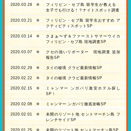
2020.03.28
❊
フィリピン・セブ島 留学生が教える
女子でも行ける！？ナイトスポット調査
2020.03.21
❊
フィリピン・セブ島 留学生おすすめ ア
クティビティスポットSP
2020.03.14
❊
さまぁ〜ず＆ファーストサマーウイカ
フィリピン・セブ島 現地調査SP
2020.03.07
❊
クセの強いリポーター 現地調査 追加
報告SP
2020.02.29
❊
タイの秘境 クラビ最新情報SP
2020.02.22
❊
タイの秘境 クラビ最新情報SP
2020.02.15
❊
ミャンマー ンガパリ激安ホテル探し
SP！
2020.02.08
❊
ミャンマー ンガパリ徹底攻略SP
2020.02.01
❊
未開のリゾート地 セントマーチン島 フ
レンチサイドSP
2020.01.25
❊
未開のリゾート地 セントマーチン島SP