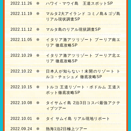
2022.11.26
❊
ハワイ・マウイ島 王道スポットSP
2022.11.19
❊
マルタ2大アイランド コミノ島＆ゴゾ島
リアル現状調査SP
2022.11.12
❊
マルタ島のリアル現状調査SP
2022.11.05
❊
イタリア激アツリゾート プーリア南エ
リア 徹底攻略SP
2022.10.29
❊
イタリア激アツリゾート プーリア北エ
リア 徹底攻略SP
2022.10.22
❊
日本人が知らない！未開のリゾート ト
ルコ・チェシュメ 徹底攻略SP
2022.10.15
❊
トルコ 王道リゾート・ボドルム 王道ス
ポット徹底攻略SP
2022.10.08
❊
タイサムイ島 2泊3日コスパ最強アクテ
ィブツアー
2022.10.01
❊
タイ サムイ島 リアル現地リポート
2022.09.24
❊
熱海1泊2日極上ツアー