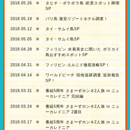
2018.05.26
❊
タヒチ・ボラボラ島 絶景スポット満喫
SP
2018.05.19
❊
バリ島 激安リゾートホテル調査！
2018.05.12
❊
タイ・サムイ島SP
2018.05.05
❊
タイ・サムイ島SP
2018.04.28
❊
フィリピン 水着美女に聞いた ボラカイ
島おすすめスポットSP
2018.04.21
❊
フィリピン エルニド徹底攻略SP！
2018.04.14
❊
ワールドビーチ 現地追跡調査 追加報告
SP！
2018.03.31
❊
番組5周年 さま〜ずホンネ2人旅 in ニュ
ーカレドニア 完結編
2018.03.24
❊
番組5周年 さま〜ずホンネ2人旅 in ニュ
ーカレドニア 2週目
2018.03.17
❊
番組5周年 さま〜ずホンネ2人旅 in ニュ
ーカレドニア