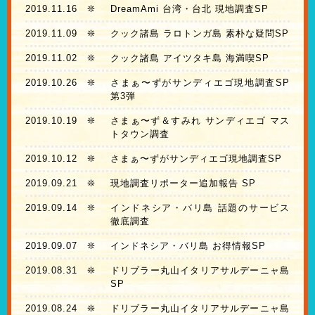
2019.11.16
❊
DreamAmi 台湾・台北 現地調査SP
2019.11.09
❊
クック諸島 ラロトンガ島 素朴な疑問SP
2019.11.02
❊
クック諸島 アイツタキ島 海満喫SP
2019.10.26
❊
さまぁ〜ずがサンディエゴ現地調査SP
第3弾
2019.10.19
❊
さまぁ〜ず＆すみれ サンディエゴ マス
トタウン調査
2019.10.12
❊
さまぁ〜ずがサンディエゴ現地調査SP
2019.09.21
❊
現地調査リポーター追加報告 SP
2019.09.14
❊
インドネシア・バリ島 話題のサービス
徹底調査
2019.09.07
❊
インドネシア・バリ島 お得情報SP
2019.08.31
❊
ドリブラー丸山イタリアサルデーニャ島
SP
2019.08.24
❊
ドリブラー丸山イタリアサルデーニャ島