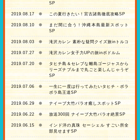
SP
2019.08.17
❊
この夏行きたい！宮古諸島徹底攻略SP
2019.08.10
❊
まだ間に合う！沖縄本島最新スポット
SP
2019.08.03
❊
滝沢カレン 素朴な疑問クイズ旅inトルコ
2019.07.27
❊
滝沢カレン女子力UPの旅inボドルム
2019.07.20
❊
タヒチ島＆セレブな離島ゴージャスから
リーズナブルまで丸ごと楽しんじゃうぞ
SP
2019.07.06
❊
一生に一度は行ってみたいタヒチ・ボラ
ボラ島王道SP
2019.06.29
❊
ナイーブ大竹パラオ癒しスポットSP
2019.06.22
❊
放送300回 ナイーブ大竹パラオ絶景SP
2019.06.15
❊
インド洋の真珠 セーシェル すごい所全
部見せますSP