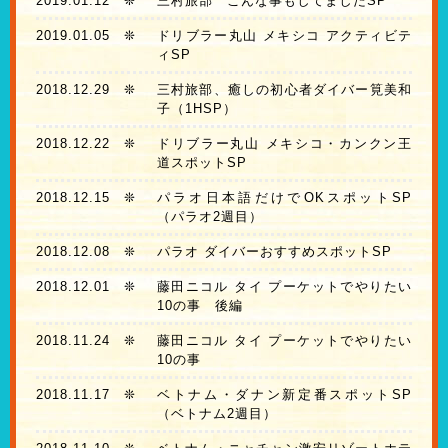
2019.01.12
❊
三村旅部 こんな事もしてましたSP
2019.01.05
❊
ドリブラー丸山 メキシコ アクティビテ
ィSP
2018.12.29
❊
三村旅部、癒しの初心者ダイバー筧美和
子（1HSP）
2018.12.22
❊
ドリブラー丸山 メキシコ・カンクン王
道スポットSP
2018.12.15
❊
パラオ日本語だけでOKスポットSP
（パラオ2週目）
2018.12.08
❊
パラオ ダイバーおすすめスポットSP
2018.12.01
❊
藤田ニコル タイ プーケットでやりたい
10の事 後編
2018.11.24
❊
藤田ニコル タイ プーケットでやりたい
10の事
2018.11.17
❊
ベトナム・ダナン新定番スポットSP
（ベトナム2週目）