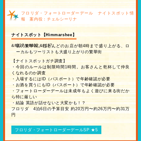
フロリダ・フォートローダーデール ナイトスポット情
報 案内役：チェルシーリナ
ナイトスポット【Himmarshee】
夜の繁華街。ほとんどのお店が朝4時まで盛り上がる、ロ
ーカルもツーリストも大盛り上がりの繁華街
【ナイトスポットガチ調査】
・今回のルールは制限時間1時間。お客さんと乾杯して仲良
くなれるのか調査
・入場するにはID（パスポート）で年齢確認が必要
・お酒を買うにもID（パスポート）で年齢確認が必要
・フォートローダーデールは未成年もよく遊びに来る街だか
ら特に厳しい
・結論 英語が話せないと大変かも！？
フロリダ 4泊6日の予算目安 約20万円〜約26万円〜約31万
円
フロリダ・フォートローダーデールSP ★5