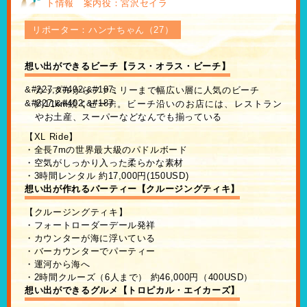
ト情報 案内役：宮沢セイラ
リポーター：ハンナちゃん（27）
想い出ができるビーチ【ラス・オラス・ビーチ】
カップルからファミリーまで幅広い層に人気のビーチ
約11km続くビーチ。ビーチ沿いのお店には、レストラン
やお土産、スーパーなどなんでも揃っている
【XL Ride】
・全長7mの世界最大級のパドルボード
・空気がしっかり入った柔らかな素材
・3時間レンタル 約17,000円(150USD)
想い出が作れるパーティー【クルージングティキ】
【クルージングティキ】
・フォートローダーデール発祥
・カウンターが海に浮いている
・バーカウンターでパーティー
・運河から海へ
・2時間クルーズ（6人まで） 約46,000円（400USD）
想い出ができるグルメ【トロピカル・エイカーズ】