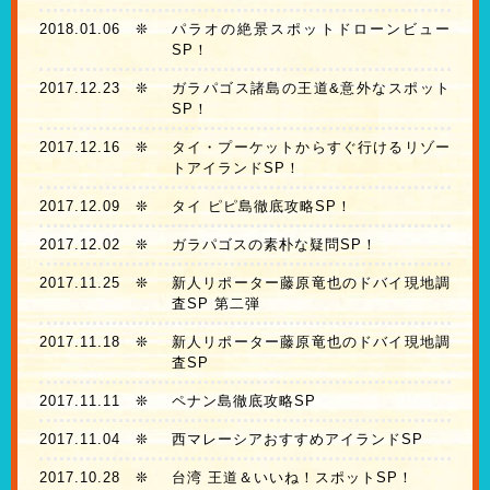
2018.01.06
❊
パラオの絶景スポットドローンビュー
SP！
2017.12.23
❊
ガラパゴス諸島の王道&意外なスポット
SP！
2017.12.16
❊
タイ・プーケットからすぐ行けるリゾー
トアイランドSP！
2017.12.09
❊
タイ ピピ島徹底攻略SP！
2017.12.02
❊
ガラパゴスの素朴な疑問SP！
2017.11.25
❊
新人リポーター藤原竜也のドバイ現地調
査SP 第二弾
2017.11.18
❊
新人リポーター藤原竜也のドバイ現地調
査SP
2017.11.11
❊
ペナン島徹底攻略SP
2017.11.04
❊
西マレーシアおすすめアイランドSP
2017.10.28
❊
台湾 王道＆いいね！スポットSP！