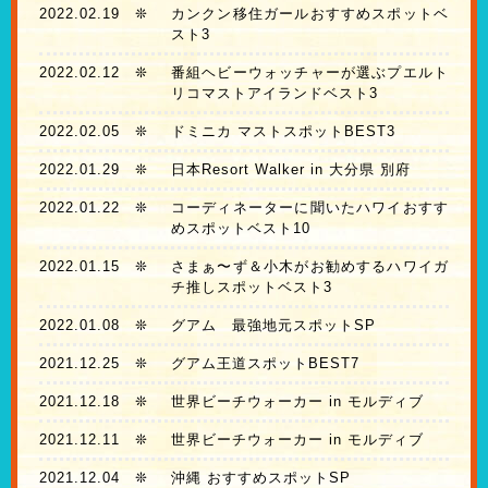
2022.02.19
❊
カンクン移住ガールおすすめスポットベ
スト3
2022.02.12
❊
番組ヘビーウォッチャーが選ぶプエルト
リコマストアイランドベスト3
2022.02.05
❊
ドミニカ マストスポットBEST3
2022.01.29
❊
日本Resort Walker in 大分県 別府
2022.01.22
❊
コーディネーターに聞いたハワイおすす
めスポットベスト10
2022.01.15
❊
さまぁ〜ず＆小木がお勧めするハワイガ
チ推しスポットベスト3
2022.01.08
❊
グアム 最強地元スポットSP
2021.12.25
❊
グアム王道スポットBEST7
2021.12.18
❊
世界ビーチウォーカー in モルディブ
2021.12.11
❊
世界ビーチウォーカー in モルディブ
2021.12.04
❊
沖縄 おすすめスポットSP