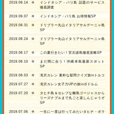
2019.09.14
❊
インドネシア・バリ島 話題のサービス
徹底調査
2019.09.07
❊
インドネシア・バリ島 お得情報SP
2019.08.31
❊
ドリブラー丸山イタリアサルデーニャ島
SP
2019.08.24
❊
ドリブラー丸山イタリアサルデーニャ島
SP
2019.08.17
❊
この夏行きたい！宮古諸島徹底攻略SP
2019.08.10
❊
まだ間に合う！沖縄本島最新スポット
SP
2019.08.03
❊
滝沢カレン 素朴な疑問クイズ旅inトルコ
2019.07.27
❊
滝沢カレン女子力UPの旅inボドルム
2019.07.20
❊
タヒチ島＆セレブな離島ゴージャスから
リーズナブルまで丸ごと楽しんじゃうぞ
SP
2019.07.06
❊
一生に一度は行ってみたいタヒチ・ボラ