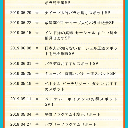
ボラ島王道SP
2019.06.29
❊
ナイーブ大竹パラオ癒しスポットSP
2019.06.22
❊
放送300回 ナイーブ大竹パラオ絶景SP
2019.06.15
❊
インド洋の真珠 セーシェル すごい所全
部見せますSP
2019.06.08
❊
日本人が知らないセーシェル王道スポッ
トを完全網羅SP
2019.06.01
❊
バラデロおすすめスポットSP
2019.05.25
❊
キューバ 首都ハバナ 王道スポットSP
2019.05.18
❊
ベトナム ビーチリゾート ダナン おすす
めスポット
2019.05.11
❊
ベトナム・ホイアンのお得スポット
SP！
2019.05.04
❊
平野ノラグアム七変化リポート
2019.04.27
❊
バブリーノラグアムリポート