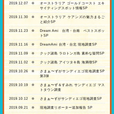
2019.12.07
❊
オーストラリア ゴールドコースト エキ
サイティングスポット情報SP
2019.11.30
❊
オーストラリア ケアンズの魅力まるご
と紹介SP
2019.11.23
❊
Dream Ami 台湾・台南 ベストスポッ
トSP
2019.11.16
❊
DreamAmi 台湾・台北 現地調査SP
2019.11.09
❊
クック諸島 ラロトンガ島 素朴な疑問SP
2019.11.02
❊
クック諸島 アイツタキ島 海満喫SP
2019.10.26
❊
さまぁ〜ずがサンディエゴ現地調査SP
第3弾
2019.10.19
❊
さまぁ〜ず＆すみれ サンディエゴ マス
トタウン調査
2019.10.12
❊
さまぁ〜ずがサンディエゴ現地調査SP
2019.09.21
❊
現地調査リポーター追加報告 SP