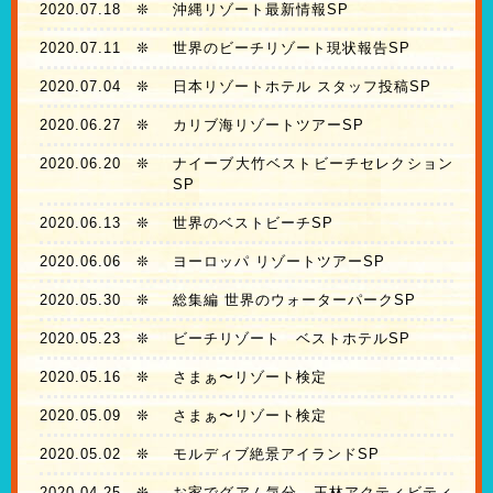
2020.07.18
❊
沖縄リゾート最新情報SP
2020.07.11
❊
世界のビーチリゾート現状報告SP
2020.07.04
❊
日本リゾートホテル スタッフ投稿SP
2020.06.27
❊
カリブ海リゾートツアーSP
2020.06.20
❊
ナイーブ大竹ベストビーチセレクション
SP
2020.06.13
❊
世界のベストビーチSP
2020.06.06
❊
ヨーロッパ リゾートツアーSP
2020.05.30
❊
総集編 世界のウォーターパークSP
2020.05.23
❊
ビーチリゾート ベストホテルSP
2020.05.16
❊
さまぁ〜リゾート検定
2020.05.09
❊
さまぁ〜リゾート検定
2020.05.02
❊
モルディブ絶景アイランドSP
2020.04.25
❊
お家でグアム気分 王林アクティビティ