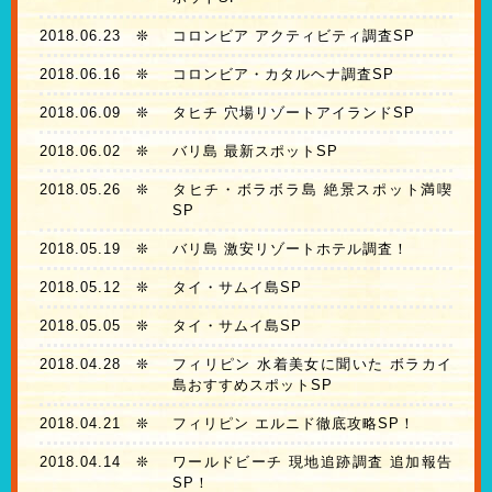
2018.06.23
❊
コロンビア アクティビティ調査SP
2018.06.16
❊
コロンビア・カタルヘナ調査SP
2018.06.09
❊
タヒチ 穴場リゾートアイランドSP
2018.06.02
❊
バリ島 最新スポットSP
2018.05.26
❊
タヒチ・ボラボラ島 絶景スポット満喫
SP
2018.05.19
❊
バリ島 激安リゾートホテル調査！
2018.05.12
❊
タイ・サムイ島SP
2018.05.05
❊
タイ・サムイ島SP
2018.04.28
❊
フィリピン 水着美女に聞いた ボラカイ
島おすすめスポットSP
2018.04.21
❊
フィリピン エルニド徹底攻略SP！
2018.04.14
❊
ワールドビーチ 現地追跡調査 追加報告
SP！