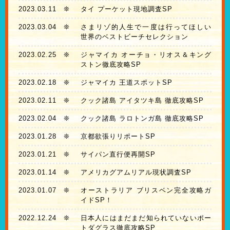
2023.03.11
❊
タイ プーケット現地調査SP
2023.03.04
❊
さまリゾ的人生で一度は行ってほしい
世界のベストビーチセレクション
2023.02.25
❊
ジャマイカ オーチョ・リオス＆キング
ストン徹底攻略SP
2023.02.18
❊
ジャマイカ 王道スポットSP
2023.02.11
❊
クック諸島 アイタツキ島 徹底攻略SP
2023.02.04
❊
クック諸島 ラロトンガ島 徹底攻略SP
2023.01.28
❊
京都欲張りリポートSP
2023.01.21
❊
サイパン直行便再開SP
2023.01.14
❊
アメリカグアムリアル現状調査SP
2023.01.07
❊
オーストラリア ブリスベン完全攻略ガ
イドSP！
2022.12.24
❊
日本人にはまだまだ知られていないポー
トダグラス徹底攻略SP