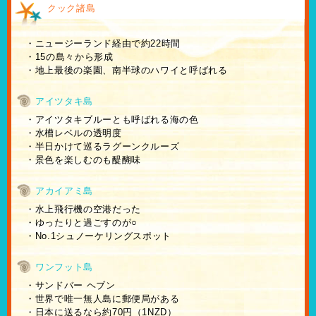
クック諸島
・ニュージーランド経由で約22時間
・15の島々から形成
・地上最後の楽園、南半球のハワイと呼ばれる
アイツタキ島
・アイツタキブルーとも呼ばれる海の色
・水槽レベルの透明度
・半日かけて巡るラグーンクルーズ
・景色を楽しむのも醍醐味
アカイアミ島
・水上飛行機の空港だった
・ゆったりと過ごすのが○
・No.1シュノーケリングスポット
ワンフット島
・サンドバー ヘブン
・世界で唯一無人島に郵便局がある
・日本に送るなら約70円（1NZD）