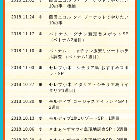
2018.12.01
❊
藤田ニコル タイ プーケットでやりたい
10の事 後編
2018.11.24
❊
藤田ニコル タイ プーケットでやりたい
10の事
2018.11.17
❊
ベトナム・ダナン新定番スポットSP
（ベトナム2週目）
2018.11.10
❊
ベトナム・ニャチャン激安リゾートホテ
ル調査 （ベトナム1週目）
2018.11.03
❊
セレブ小木 シチリア島 おすすめスポ
ットSP
2018.10.27
❊
セレブ小木 イタリア・シチリア島（イ
タリア1週目）
2018.10.20
❊
モルディブ ゴージャスアイランドSP！
2週目
2018.10.13
❊
モルディブ1島1リゾートSP！1週目
2018.10.06
❊
さまぁ〜ずマウイ島現地調査SP！3週目