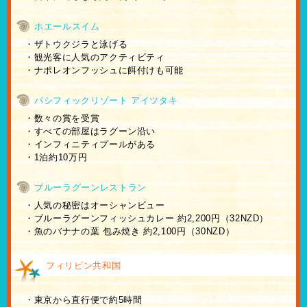
ホエールスイム
・ザトウクジラと泳げる
・観光客に人気のアクティビティ
・ナポレオンフッシュに餌付けも可能
パシフィックリゾート アイツタキ
・数々の賞を受賞
・すべての部屋はラグーン沿い
・インフィニティプールがある
・1泊約10万円
ブルーラグーンレストラン
・人気の秘密はオーシャンビュー
・ブルーラグーンフィッシュカレー 約2,200円（32NZD）
・魚のバナナの葉 包み焼き 約2,100円（30NZD）
フィリピン共和国
・東京から直行便で約5時間