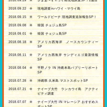
2018.09.29
❊
さまぁ〜ずマウイ島現地調査SP！2週目
2018.09.22
❊
現地調査inハワイ・マウイ島
2018.09.15
❊
ワールドビーチ 現地調査追加報告SP！
2018.09.08
❊
韓国 チェジュ島SP
2018.09.01
❊
韓国 チェジュ島SP
2018.08.18
❊
アメリカ西海岸 ノースカウンティー
SP
2018.08.11
❊
アメリカ西海岸 サンディエゴ最新情報
SP
2018.08.04
❊
平野ノラ IN 沖縄本島バブリーリポート
SP
2018.07.28
❊
沖縄県 久米島 マストスポットSP
2018.07.21
❊
ナイーブ大竹 ランカウイ島 アクティ
ビティ調査
2018.07.07
❊
ナイーブ大竹 IN マレーシア おすすめス
ポットSP