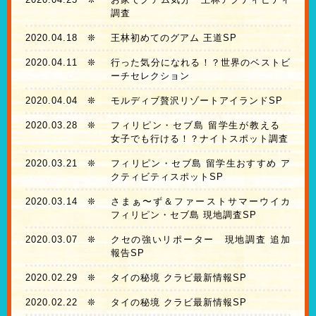
調査
2020.04.18
❊
王林初めてのグアム 王道SP
2020.04.11
❊
行った気分になれる！？世界のベストビ
ーチセレクション
2020.04.04
❊
モルディブ贅沢リゾートアイランドSP
2020.03.28
❊
フィリピン・セブ島 留学生が教える
女子でも行ける！？ナイトスポット調査
2020.03.21
❊
フィリピン・セブ島 留学生おすすめ ア
クティビティスポットSP
2020.03.14
❊
さまぁ〜ず＆ファーストサマーウイカ
フィリピン・セブ島 現地調査SP
2020.03.07
❊
クセの強いリポーター 現地調査 追加
報告SP
2020.02.29
❊
タイの秘境 クラビ最新情報SP
2020.02.22
❊
タイの秘境 クラビ最新情報SP