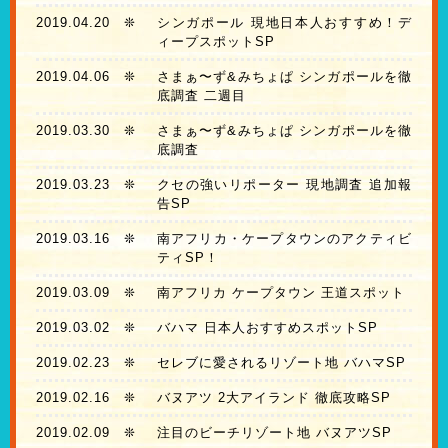
2019.04.20
❊
シンガポール 現地日本人おすすめ！デ
ィープスポットSP
2019.04.06
❊
さまぁ〜ず&みちょぱ シンガポールを徹
底調査 二週目
2019.03.30
❊
さまぁ〜ず&みちょぱ シンガポールを徹
底調査
2019.03.23
❊
クセの強いリポーター 現地調査 追加報
告SP
2019.03.16
❊
南アフリカ・ケープタウンのアクティビ
ティSP！
2019.03.09
❊
南アフリカ ケープタウン 王道スポット
2019.03.02
❊
バハマ 日本人おすすめスポットSP
2019.02.23
❊
セレブに愛されるリゾート地 バハマSP
2019.02.16
❊
バヌアツ 2大アイランド 徹底攻略SP
2019.02.09
❊
注目のビーチリゾート地 バヌアツSP