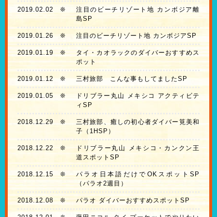
2019.02.02
❊
注目のビーチリゾート地 カンボジア離
島SP
2019.01.26
❊
注目のビーチリゾート地 カンボジアSP
2019.01.19
❊
タイ・カオラックのダイバーおすすめス
ポット
2019.01.12
❊
三村旅部 こんな事もしてましたSP
2019.01.05
❊
ドリブラー丸山 メキシコ アクティビテ
ィSP
2018.12.29
❊
三村旅部、癒しの初心者ダイバー筧美和
子（1HSP）
2018.12.22
❊
ドリブラー丸山 メキシコ・カンクン王
道スポットSP
2018.12.15
❊
パラオ日本語だけでOKスポットSP
（パラオ2週目）
2018.12.08
❊
パラオ ダイバーおすすめスポットSP