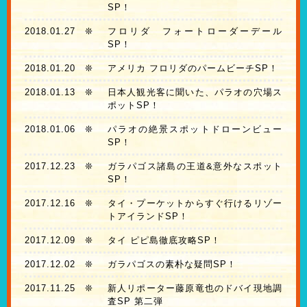
SP！
2018.01.27
❊
フロリダ フォートローダーデール
SP！
2018.01.20
❊
アメリカ フロリダのパームビーチSP！
2018.01.13
❊
日本人観光客に聞いた、パラオの穴場ス
ポットSP！
2018.01.06
❊
パラオの絶景スポットドローンビュー
SP！
2017.12.23
❊
ガラパゴス諸島の王道&意外なスポット
SP！
2017.12.16
❊
タイ・プーケットからすぐ行けるリゾー
トアイランドSP！
2017.12.09
❊
タイ ピピ島徹底攻略SP！
2017.12.02
❊
ガラパゴスの素朴な疑問SP！
2017.11.25
❊
新人リポーター藤原竜也のドバイ現地調
査SP 第二弾