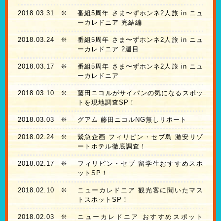
2018.03.31
❊
番組5周年 さま〜ずホンネ2人旅 in ニュ
ーカレドニア 完結編
2018.03.24
❊
番組5周年 さま〜ずホンネ2人旅 in ニュ
ーカレドニア 2週目
2018.03.17
❊
番組5周年 さま〜ずホンネ2人旅 in ニュ
ーカレドニア
2018.03.10
❊
藤田ニコルがサイパンの気になるスポッ
トを現地調査SP！
2018.03.03
❊
グアム 藤田ニコルNG無しリポート
2018.02.24
❊
緊急企画 フィリピン・セブ島 激安リゾ
ートホテル徹底調査！
2018.02.17
❊
フィリピン・セブ 留学生おすすめスポ
ットSP！
2018.02.10
❊
ニューカレドニア 観光客に聞いたマス
トスポットSP！
2018.02.03
❊
ニューカレドニア おすすめスポット