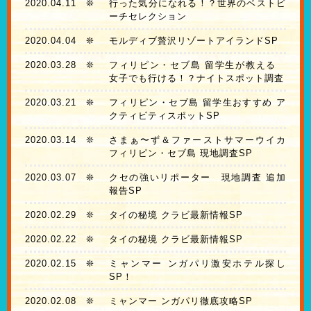
2020.04.11
❊
行った気分になれる！？世界のベストビ
ーチセレクション
2020.04.04
❊
モルディブ贅沢リゾートアイランドSP
2020.03.28
❊
フィリピン・セブ島 留学生が教える
女子でも行ける！？ナイトスポット調査
2020.03.21
❊
フィリピン・セブ島 留学生おすすめ ア
クティビティスポットSP
2020.03.14
❊
さまぁ〜ず＆ファーストサマーウイカ
フィリピン・セブ島 現地調査SP
2020.03.07
❊
クセの強いリポーター 現地調査 追加
報告SP
2020.02.29
❊
タイの秘境 クラビ最新情報SP
2020.02.22
❊
タイの秘境 クラビ最新情報SP
2020.02.15
❊
ミャンマー ンガパリ激安ホテル探し
SP！
2020.02.08
❊
ミャンマー ンガパリ徹底攻略SP