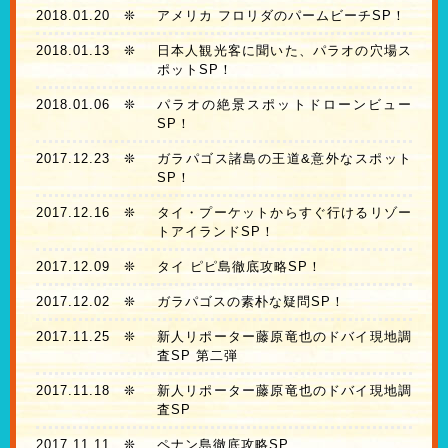
2018.01.20
❊
アメリカ フロリダのパームビーチSP！
2018.01.13
❊
日本人観光客に聞いた、パラオの穴場ス
ポットSP！
2018.01.06
❊
パラオの絶景スポットドローンビュー
SP！
2017.12.23
❊
ガラパゴス諸島の王道&意外なスポット
SP！
2017.12.16
❊
タイ・プーケットからすぐ行けるリゾー
トアイランドSP！
2017.12.09
❊
タイ ピピ島徹底攻略SP！
2017.12.02
❊
ガラパゴスの素朴な疑問SP！
2017.11.25
❊
新人リポーター藤原竜也のドバイ現地調
査SP 第二弾
2017.11.18
❊
新人リポーター藤原竜也のドバイ現地調
査SP
2017.11.11
❊
ペナン島徹底攻略SP