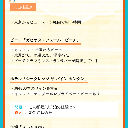
丸山桂里奈
・東京からヒューストン経由で約16時間
ビーチ「ガビオタ・アズール・ビーチ」
・カンクン イチ賑わうビーチ
・水温27℃、気温31℃、湿度47℃
・ビーチクラブやレストラン&バーが隣接している
ホテル「シークレッツ ザ バイン カンクン」
・約4500本のワインを常備
・インフィニティプールやプライベートビーチあり
問題
：
この部屋1人1泊の値段は？
答え
：
1泊 約16万円
市場「メルカド28」