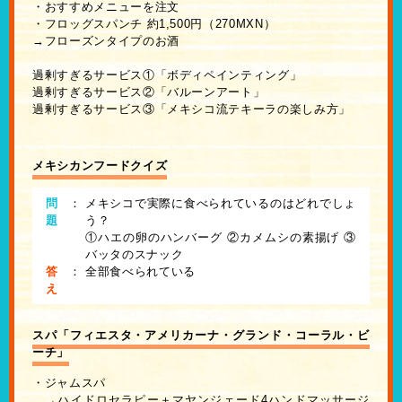
・おすすめメニューを注文
・フロッグスパンチ 約1,500円（270MXN）
→フローズンタイプのお酒
過剰すぎるサービス①「ボディペインティング」
過剰すぎるサービス②「バルーンアート」
過剰すぎるサービス③「メキシコ流テキーラの楽しみ方」
メキシカンフードクイズ
問
：
メキシコで実際に食べられているのはどれでしょ
題
う？
①ハエの卵のハンバーグ ②カメムシの素揚げ ③
バッタのスナック
答
：
全部食べられている
え
スパ「フィエスタ・アメリカーナ・グランド・コーラル・ビ
ーチ」
・ジャムスパ
→ハイドロセラピー＋マヤンジェード4ハンドマッサージ