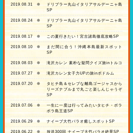
2019.08.31
❊
ドリブラー丸山イタリアサルデーニャ島
SP
2019.08.24
❊
ドリブラー丸山イタリアサルデーニャ島
SP
2019.08.17
❊
この夏行きたい！宮古諸島徹底攻略SP
2019.08.10
❊
まだ間に合う！沖縄本島最新スポット
SP
2019.08.03
❊
滝沢カレン 素朴な疑問クイズ旅inトルコ
2019.07.27
❊
滝沢カレン女子力UPの旅inボドルム
2019.07.20
❊
タヒチ島＆セレブな離島ゴージャスから
リーズナブルまで丸ごと楽しんじゃうぞ
SP
2019.07.06
❊
一生に一度は行ってみたいタヒチ・ボラ
ボラ島王道SP
2019.06.29
❊
ナイーブ大竹パラオ癒しスポットSP
2019.06.22
❊
放送300回 ナイーブ大竹パラオ絶景SP