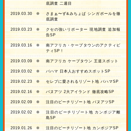
底調査 二週目
2019.03.30
❊
さまぁ〜ず&みちょぱ シンガポールを徹
底調査
2019.03.23
❊
クセの強いリポーター 現地調査 追加報
告SP
2019.03.16
❊
南アフリカ・ケープタウンのアクティビ
ティSP！
2019.03.09
❊
南アフリカ ケープタウン 王道スポット
2019.03.02
❊
バハマ 日本人おすすめスポットSP
2019.02.23
❊
セレブに愛されるリゾート地 バハマSP
2019.02.16
❊
バヌアツ 2大アイランド 徹底攻略SP
2019.02.09
❊
注目のビーチリゾート地 バヌアツSP
2019.02.02
❊
注目のビーチリゾート地 カンボジア離
島SP
2019.01.26
❊
注目のビーチリゾート地 カンボジアSP