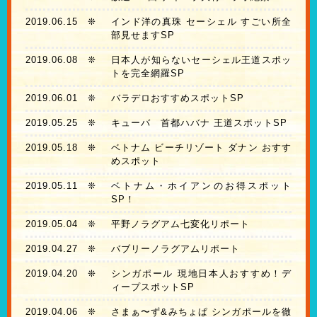
2019.06.15
❊
インド洋の真珠 セーシェル すごい所全
部見せますSP
2019.06.08
❊
日本人が知らないセーシェル王道スポッ
トを完全網羅SP
2019.06.01
❊
バラデロおすすめスポットSP
2019.05.25
❊
キューバ 首都ハバナ 王道スポットSP
2019.05.18
❊
ベトナム ビーチリゾート ダナン おすす
めスポット
2019.05.11
❊
ベトナム・ホイアンのお得スポット
SP！
2019.05.04
❊
平野ノラグアム七変化リポート
2019.04.27
❊
バブリーノラグアムリポート
2019.04.20
❊
シンガポール 現地日本人おすすめ！デ
ィープスポットSP
2019.04.06
❊
さまぁ〜ず&みちょぱ シンガポールを徹