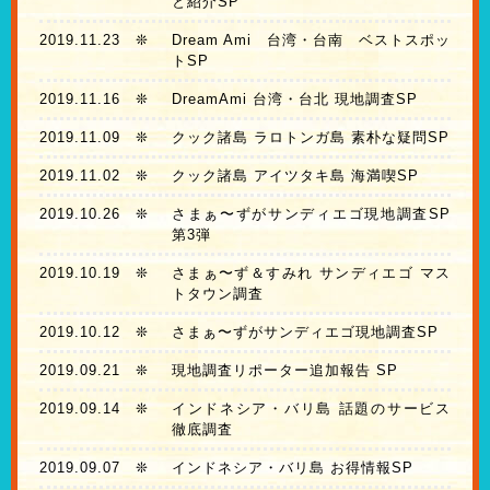
と紹介SP
2019.11.23
❊
Dream Ami 台湾・台南 ベストスポッ
トSP
2019.11.16
❊
DreamAmi 台湾・台北 現地調査SP
2019.11.09
❊
クック諸島 ラロトンガ島 素朴な疑問SP
2019.11.02
❊
クック諸島 アイツタキ島 海満喫SP
2019.10.26
❊
さまぁ〜ずがサンディエゴ現地調査SP
第3弾
2019.10.19
❊
さまぁ〜ず＆すみれ サンディエゴ マス
トタウン調査
2019.10.12
❊
さまぁ〜ずがサンディエゴ現地調査SP
2019.09.21
❊
現地調査リポーター追加報告 SP
2019.09.14
❊
インドネシア・バリ島 話題のサービス
徹底調査
2019.09.07
❊
インドネシア・バリ島 お得情報SP