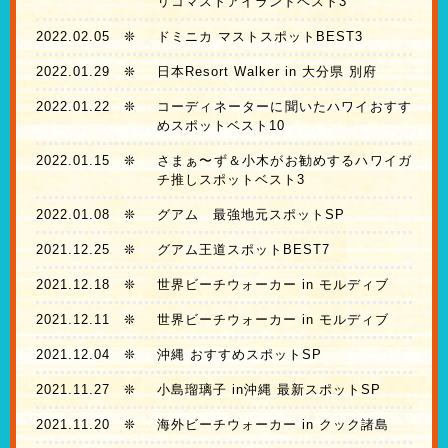
リコマストアイランドベスト3
2022.02.05
❊
ドミニカ マストスポットBEST3
2022.01.29
❊
日本Resort Walker in 大分県 別府
2022.01.22
❊
コーディネーターに聞いたハワイおすす
めスポットベスト10
2022.01.15
❊
さまぁ〜ず＆小木がお勧めするハワイガ
チ推しスポットベスト3
2022.01.08
❊
グアム 最強地元スポットSP
2021.12.25
❊
グアム王道スポットBEST7
2021.12.18
❊
世界ビーチウォーカー in モルディブ
2021.12.11
❊
世界ビーチウォーカー in モルディブ
2021.12.04
❊
沖縄 おすすめスポットSP
2021.11.27
❊
小島瑠璃子 in沖縄 最新スポットSP
2021.11.20
❊
海外ビーチウォーカー in クック諸島