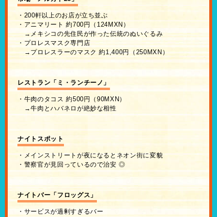
・200軒以上のお店が立ち並ぶ
・アニマリート 約700円（124MXN）
→メキシコの先住民が作った伝統のぬいぐるみ
・プロレスマスク専門店
→プロレスラーのマスク 約1,400円（250MXN）
レストラン「ミ・ランチーノ」
・牛肉のタコス 約500円（90MXN）
→牛肉とハバネロが絶妙な相性
ナイトスポット
・メインストリートが夜になるとネオン街に変貌
・警察官が見回っているので治安 ◎
ナイトバー「フロッグス」
・サービスが過剰すぎるバー