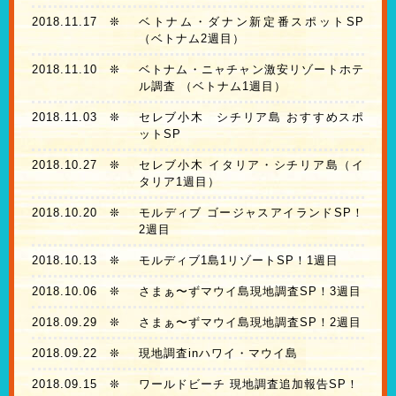
2018.11.17
❊
ベトナム・ダナン新定番スポットSP
（ベトナム2週目）
2018.11.10
❊
ベトナム・ニャチャン激安リゾートホテ
ル調査 （ベトナム1週目）
2018.11.03
❊
セレブ小木 シチリア島 おすすめスポ
ットSP
2018.10.27
❊
セレブ小木 イタリア・シチリア島（イ
タリア1週目）
2018.10.20
❊
モルディブ ゴージャスアイランドSP！
2週目
2018.10.13
❊
モルディブ1島1リゾートSP！1週目
2018.10.06
❊
さまぁ〜ずマウイ島現地調査SP！3週目
2018.09.29
❊
さまぁ〜ずマウイ島現地調査SP！2週目
2018.09.22
❊
現地調査inハワイ・マウイ島
2018.09.15
❊
ワールドビーチ 現地調査追加報告SP！