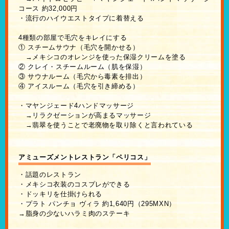
コース 約32,000円
・流行のハイウエストタイプに着替える
4種類の部屋で毛穴をキレイにする
① スチームサウナ（毛穴を開かせる）
→メキシコのオレンジを使った保湿クリームを塗る
② クレイ・スチームルーム（肌を保湿）
③ サウナルーム（毛穴から毒素を排出）
④ アイスルーム（毛穴を引き締める）
・マヤンジェード4ハンドマッサージ
→リラクゼーションが高まるマッサージ
→翡翠を使うことで老廃物を取り除くと言われている
アミューズメントレストラン「ペリコス」
・話題のレストラン
・メキシコ衣装のコスプレができる
・ドッキリを仕掛けられる
・プラト パンチョ ヴィラ 約1,640円（295MXN）
→脂身の少ないハラミ肉のステーキ