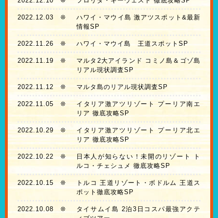
2022.12.10
❊
フロリダ・キーウェスト 徹底攻略SP
2022.12.03
❊
ハワイ・マウイ島 激アツスポット&最新
情報SP
2022.11.26
❊
ハワイ・マウイ島 王道スポットSP
2022.11.19
❊
マルタ2大アイランド コミノ島＆ゴゾ島
リアル現状調査SP
2022.11.12
❊
マルタ島のリアル現状調査SP
2022.11.05
❊
イタリア激アツリゾート プーリア南エ
リア 徹底攻略SP
2022.10.29
❊
イタリア激アツリゾート プーリア北エ
リア 徹底攻略SP
2022.10.22
❊
日本人が知らない！未開のリゾート ト
ルコ・チェシュメ 徹底攻略SP
2022.10.15
❊
トルコ 王道リゾート・ボドルム 王道ス
ポット徹底攻略SP
2022.10.08
❊
タイサムイ島 2泊3日コスパ最強アクテ