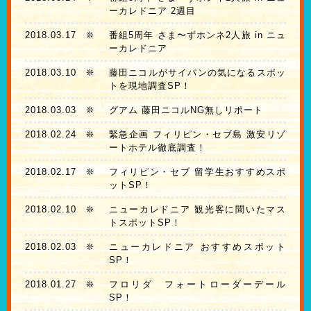
ーカレドニア 2週目
2018.03.17
❊
番組5周年 さま〜ずホンネ2人旅 in ニュ
ーカレドニア
2018.03.10
❊
藤田ニコルがサイパンの気になるスポッ
トを現地調査SP！
2018.03.03
❊
グアム 藤田ニコルNG無しリポート
2018.02.24
❊
緊急企画 フィリピン・セブ島 激安リゾ
ートホテル徹底調査！
2018.02.17
❊
フィリピン・セブ 留学生おすすめスポ
ットSP！
2018.02.10
❊
ニューカレドニア 観光客に聞いたマス
トスポットSP！
2018.02.03
❊
ニューカレドニア おすすめスポット
SP！
2018.01.27
❊
フロリダ フォートローダーデール
SP！