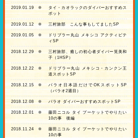
2019.01.19
❊
タイ・カオラックのダイバーおすすめス
ポット
2019.01.12
❊
三村旅部 こんな事もしてましたSP
2019.01.05
❊
ドリブラー丸山 メキシコ アクティビテ
ィSP
2018.12.29
❊
三村旅部、癒しの初心者ダイバー筧美和
子（1HSP）
2018.12.22
❊
ドリブラー丸山 メキシコ・カンクン王
道スポットSP
2018.12.15
❊
パラオ日本語だけでOKスポットSP
（パラオ2週目）
2018.12.08
❊
パラオ ダイバーおすすめスポットSP
2018.12.01
❊
藤田ニコル タイ プーケットでやりたい
10の事 後編
2018.11.24
❊
藤田ニコル タイ プーケットでやりたい
10の事