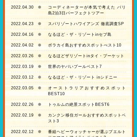
2022.04.30
❊
コーディネーターが本気で考えた バリ
島2泊3日パーフェクトツアー
2022.04.23
❊
スパリゾートハワイアンズ 徹底調査SP
2022.04.16
❊
なるほど・ザ・リゾートinセブ島
2022.04.02
❊
ボラカイ島おすすめスポットべスト10
2022.03.26
❊
なるほどザリゾートinタイ・プーケット
2022.03.19
❊
世界のヤバいプールベスト7
2022.03.12
❊
なるほど・ザ・リゾート inシドニー
2022.03.05
❊
オーストラリアおすすめスポット
BEST10
2022.02.26
❊
トゥルムの絶景スポットBEST6
2022.02.19
❊
カンクン移住ガールおすすめスポットベ
スト3
2022.02.12
❊
番組ヘビーウォッチャーが選ぶプエルト