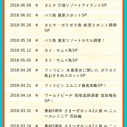
2018.06.09
❊
タヒチ 穴場リゾートアイランドSP
2018.06.02
❊
バリ島 最新スポットSP
2018.05.26
❊
タヒチ・ボラボラ島 絶景スポット満喫
SP
2018.05.19
❊
バリ島 激安リゾートホテル調査！
2018.05.12
❊
タイ・サムイ島SP
2018.05.05
❊
タイ・サムイ島SP
2018.04.28
❊
フィリピン 水着美女に聞いた ボラカイ
島おすすめスポットSP
2018.04.21
❊
フィリピン エルニド徹底攻略SP！
2018.04.14
❊
ワールドビーチ 現地追跡調査 追加報告
SP！
2018.03.31
❊
番組5周年 さま〜ずホンネ2人旅 in ニュ
ーカレドニア 完結編
2018.03.24
❊
番組5周年 さま〜ずホンネ2人旅 in ニュ