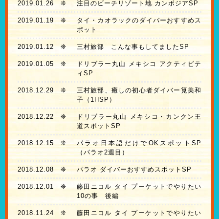
2019.01.26
❊
注目のビーチリゾート地 カンボジアSP
2019.01.19
❊
タイ・カオラックのダイバーおすすめス
ポット
2019.01.12
❊
三村旅部 こんな事もしてましたSP
2019.01.05
❊
ドリブラー丸山 メキシコ アクティビテ
ィSP
2018.12.29
❊
三村旅部、癒しの初心者ダイバー筧美和
子（1HSP）
2018.12.22
❊
ドリブラー丸山 メキシコ・カンクン王
道スポットSP
2018.12.15
❊
パラオ日本語だけでOKスポットSP
（パラオ2週目）
2018.12.08
❊
パラオ ダイバーおすすめスポットSP
2018.12.01
❊
藤田ニコル タイ プーケットでやりたい
10の事 後編
2018.11.24
❊
藤田ニコル タイ プーケットでやりたい