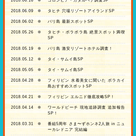
2018.06.16
❊
コロンビア・カタルヘナ調査SP
2018.06.09
❊
タヒチ 穴場リゾートアイランドSP
2018.06.02
❊
バリ島 最新スポットSP
2018.05.26
❊
タヒチ・ボラボラ島 絶景スポット満喫
SP
2018.05.19
❊
バリ島 激安リゾートホテル調査！
2018.05.12
❊
タイ・サムイ島SP
2018.05.05
❊
タイ・サムイ島SP
2018.04.28
❊
フィリピン 水着美女に聞いた ボラカイ
島おすすめスポットSP
2018.04.21
❊
フィリピン エルニド徹底攻略SP！
2018.04.14
❊
ワールドビーチ 現地追跡調査 追加報告
SP！
2018.03.31
❊
番組5周年 さま〜ずホンネ2人旅 in ニュ
ーカレドニア 完結編