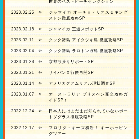
世界のベストビーチセレクション
2023.02.25
❊
ジャマイカ オーチョ・リオス＆キング
ストン徹底攻略SP
2023.02.18
❊
ジャマイカ 王道スポットSP
2023.02.11
❊
クック諸島 アイタツキ島 徹底攻略SP
2023.02.04
❊
クック諸島 ラロトンガ島 徹底攻略SP
2023.01.28
❊
京都欲張りリポートSP
2023.01.21
❊
サイパン直行便再開SP
2023.01.14
❊
アメリカグアムリアル現状調査SP
2023.01.07
❊
オーストラリア ブリスベン完全攻略ガ
イドSP！
2022.12.24
❊
日本人にはまだまだ知られていないポー
トダグラス徹底攻略SP
2022.12.17
❊
フロリダ・キーズ横断！ キーホッピン
グツアー