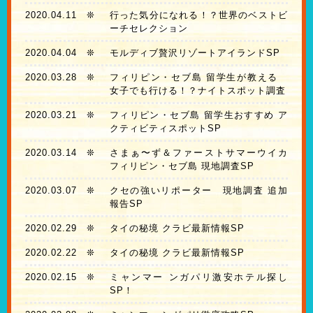
2020.04.11
❊
行った気分になれる！？世界のベストビ
ーチセレクション
2020.04.04
❊
モルディブ贅沢リゾートアイランドSP
2020.03.28
❊
フィリピン・セブ島 留学生が教える
女子でも行ける！？ナイトスポット調査
2020.03.21
❊
フィリピン・セブ島 留学生おすすめ ア
クティビティスポットSP
2020.03.14
❊
さまぁ〜ず＆ファーストサマーウイカ
フィリピン・セブ島 現地調査SP
2020.03.07
❊
クセの強いリポーター 現地調査 追加
報告SP
2020.02.29
❊
タイの秘境 クラビ最新情報SP
2020.02.22
❊
タイの秘境 クラビ最新情報SP
2020.02.15
❊
ミャンマー ンガパリ激安ホテル探し
SP！