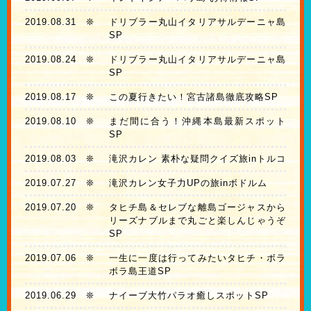
2019.08.31
❊
ドリブラー丸山イタリアサルデーニャ島
SP
2019.08.24
❊
ドリブラー丸山イタリアサルデーニャ島
SP
2019.08.17
❊
この夏行きたい！宮古諸島徹底攻略SP
2019.08.10
❊
まだ間に合う！沖縄本島最新スポット
SP
2019.08.03
❊
滝沢カレン 素朴な疑問クイズ旅inトルコ
2019.07.27
❊
滝沢カレン女子力UPの旅inボドルム
2019.07.20
❊
タヒチ島＆セレブな離島ゴージャスから
リーズナブルまで丸ごと楽しんじゃうぞ
SP
2019.07.06
❊
一生に一度は行ってみたいタヒチ・ボラ
ボラ島王道SP
2019.06.29
❊
ナイーブ大竹パラオ癒しスポットSP