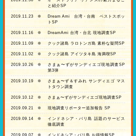
と紹介SP
2019.11.23
❊
Dream Ami 台湾・台南 ベストスポッ
トSP
2019.11.16
❊
DreamAmi 台湾・台北 現地調査SP
2019.11.09
❊
クック諸島 ラロトンガ島 素朴な疑問SP
2019.11.02
❊
クック諸島 アイツタキ島 海満喫SP
2019.10.26
❊
さまぁ〜ずがサンディエゴ現地調査SP
第3弾
2019.10.19
❊
さまぁ〜ず＆すみれ サンディエゴ マス
トタウン調査
2019.10.12
❊
さまぁ〜ずがサンディエゴ現地調査SP
2019.09.21
❊
現地調査リポーター追加報告 SP
2019.09.14
❊
インドネシア・バリ島 話題のサービス
徹底調査
2019.09.07
❊
インドネシア・バリ島 お得情報SP