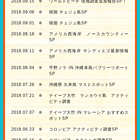
2018.09.15
❊
ワールドビーチ 現地調査追加報告SP！
2018.09.08
❊
韓国 チェジュ島SP
2018.09.01
❊
韓国 チェジュ島SP
2018.08.18
❊
アメリカ西海岸 ノースカウンティー
SP
2018.08.11
❊
アメリカ西海岸 サンディエゴ最新情報
SP
2018.08.04
❊
平野ノラ IN 沖縄本島バブリーリポート
SP
2018.07.28
❊
沖縄県 久米島 マストスポットSP
2018.07.21
❊
ナイーブ大竹 ランカウイ島 アクティ
ビティ調査
2018.07.07
❊
ナイーブ大竹 IN マレーシア おすすめス
ポットSP
2018.06.23
❊
コロンビア アクティビティ調査SP