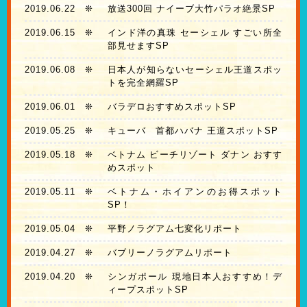
2019.06.22
❊
放送300回 ナイーブ大竹パラオ絶景SP
2019.06.15
❊
インド洋の真珠 セーシェル すごい所全
部見せますSP
2019.06.08
❊
日本人が知らないセーシェル王道スポッ
トを完全網羅SP
2019.06.01
❊
バラデロおすすめスポットSP
2019.05.25
❊
キューバ 首都ハバナ 王道スポットSP
2019.05.18
❊
ベトナム ビーチリゾート ダナン おすす
めスポット
2019.05.11
❊
ベトナム・ホイアンのお得スポット
SP！
2019.05.04
❊
平野ノラグアム七変化リポート
2019.04.27
❊
バブリーノラグアムリポート
2019.04.20
❊
シンガポール 現地日本人おすすめ！デ
ィープスポットSP