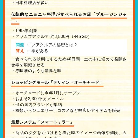
・日本料理店が多い
伝統的なニョニャ料理が食べられるお店「ブルージンジャ
ー」
・1995年創業
・アヤムブアクルア 約3,500円（44SGD）
問題
：
ブアクルアの秘密とは？
答え
：
毒がある
・食べられる状態にするため40日間、土の中に埋めて発酵さ
せ毒を消滅させる
・赤味噌のような濃厚な味
ショッピングモール「デザイン・オーチャード」
・オーチャードに今年1月にオープン
・およそ2,300平方メートル
・61の国内ブランドが集結
・衣類からジュエリー、コスメなど幅広いアイテムを販売
最新システム「スマートミラー」
・商品のタグを近づけると着た時のイメージ画像や値段、カ