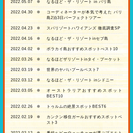
2022.05.07
❊
なるほど・ザ・リゾート in バリ島
2022.04.30
❊
コーディネーターが本気で考えた バリ
島2泊3日パーフェクトツアー
2022.04.23
❊
スパリゾートハワイアンズ 徹底調査SP
2022.04.16
❊
なるほど・ザ・リゾートinセブ島
2022.04.02
❊
ボラカイ島おすすめスポットべスト10
2022.03.26
❊
なるほどザリゾートinタイ・プーケット
2022.03.19
❊
世界のヤバいプールベスト7
2022.03.12
❊
なるほど・ザ・リゾート inシドニー
2022.03.05
❊
オーストラリアおすすめスポット
BEST10
2022.02.26
❊
トゥルムの絶景スポットBEST6
2022.02.19
❊
カンクン移住ガールおすすめスポットベ
スト3
2022.02.12
❊
番組ヘビーウォッチャーが選ぶプエルト