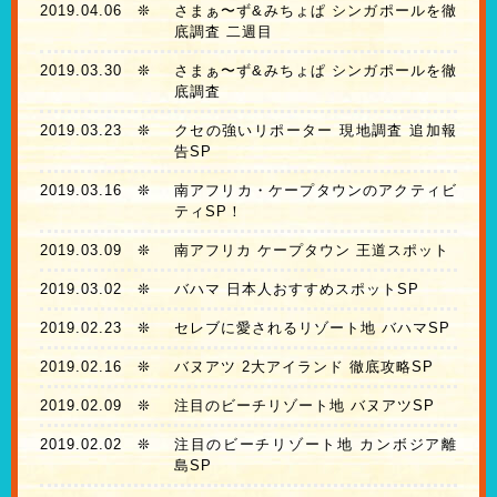
2019.04.06
❊
さまぁ〜ず&みちょぱ シンガポールを徹
底調査 二週目
2019.03.30
❊
さまぁ〜ず&みちょぱ シンガポールを徹
底調査
2019.03.23
❊
クセの強いリポーター 現地調査 追加報
告SP
2019.03.16
❊
南アフリカ・ケープタウンのアクティビ
ティSP！
2019.03.09
❊
南アフリカ ケープタウン 王道スポット
2019.03.02
❊
バハマ 日本人おすすめスポットSP
2019.02.23
❊
セレブに愛されるリゾート地 バハマSP
2019.02.16
❊
バヌアツ 2大アイランド 徹底攻略SP
2019.02.09
❊
注目のビーチリゾート地 バヌアツSP
2019.02.02
❊
注目のビーチリゾート地 カンボジア離
島SP