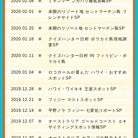
2020.02.08
❊
ミャンマー ンガパリ徹底攻略SP
2020.02.01
❊
未開のリゾート地 セントマーチン島 フ
レンチサイドSP
2020.01.25
❊
未開のリゾート地 セントマーチン島SP
2020.01.18
❊
クイズハンター日村 ボラカイ島現地調
査SP
2020.01.11
❊
クイズハンター日村 IN フィリピン・ボ
ラカイ島
2020.01.04
❊
ロコガールが選んだ ハワイ・おすすめ
スポットSP
2019.12.28
❊
ハワイ・ワイキキ 王道スポットSP
2019.12.21
❊
フィジー マストスポットSP
2019.12.14
❊
平野ノラ フィジー 七変化リポートSP
2019.12.07
❊
オーストラリア ゴールドコースト エキ
サイティングスポット情報SP
2019.11.30
❊
オーストラリア ケアンズの魅力まるご