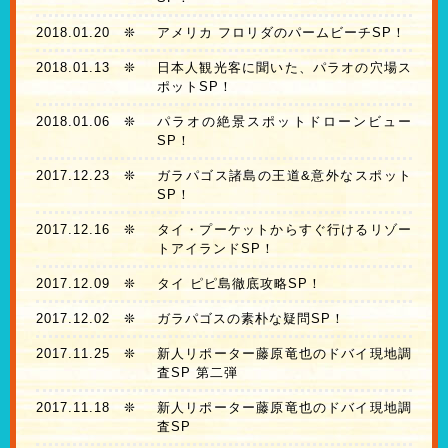
2018.01.20
❊
アメリカ フロリダのパームビーチSP！
2018.01.13
❊
日本人観光客に聞いた、パラオの穴場ス
ポットSP！
2018.01.06
❊
パラオの絶景スポットドローンビュー
SP！
2017.12.23
❊
ガラパゴス諸島の王道&意外なスポット
SP！
2017.12.16
❊
タイ・プーケットからすぐ行けるリゾー
トアイランドSP！
2017.12.09
❊
タイ ピピ島徹底攻略SP！
2017.12.02
❊
ガラパゴスの素朴な疑問SP！
2017.11.25
❊
新人リポーター藤原竜也のドバイ現地調
査SP 第二弾
2017.11.18
❊
新人リポーター藤原竜也のドバイ現地調
査SP