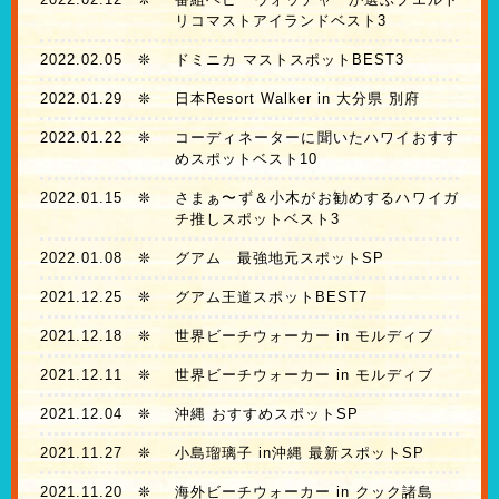
リコマストアイランドベスト3
2022.02.05
❊
ドミニカ マストスポットBEST3
2022.01.29
❊
日本Resort Walker in 大分県 別府
2022.01.22
❊
コーディネーターに聞いたハワイおすす
めスポットベスト10
2022.01.15
❊
さまぁ〜ず＆小木がお勧めするハワイガ
チ推しスポットベスト3
2022.01.08
❊
グアム 最強地元スポットSP
2021.12.25
❊
グアム王道スポットBEST7
2021.12.18
❊
世界ビーチウォーカー in モルディブ
2021.12.11
❊
世界ビーチウォーカー in モルディブ
2021.12.04
❊
沖縄 おすすめスポットSP
2021.11.27
❊
小島瑠璃子 in沖縄 最新スポットSP
2021.11.20
❊
海外ビーチウォーカー in クック諸島