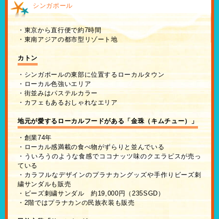
シンガポール
・東京から直行便で約7時間
・東南アジアの都市型リゾート地
カトン
・シンガポールの東部に位置するローカルタウン
・ローカル色強いエリア
・街並みはパステルカラー
・カフェもあるおしゃれなエリア
地元が愛するローカルフードがある「金珠（キムチュー）」
・創業74年
・ローカル感満載の食べ物がずらりと並んでいる
・ういろうのような食感でココナッツ味のクエラピスが売っ
ている
・カラフルなデザインのプラナカングッズや手作りビーズ刺
繍サンダルも販売
・ビーズ刺繍サンダル 約19,000円（235SGD）
・2階ではプラナカンの民族衣装も販売