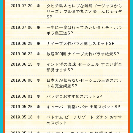
2019.07.20
❊
タヒチ島＆セレブな離島ゴージャスから
リーズナブルまで丸ごと楽しんじゃうぞ
SP
2019.07.06
❊
一生に一度は行ってみたいタヒチ・ボラ
ボラ島王道SP
2019.06.29
❊
ナイーブ大竹パラオ癒しスポットSP
2019.06.22
❊
放送300回 ナイーブ大竹パラオ絶景SP
2019.06.15
❊
インド洋の真珠 セーシェル すごい所全
部見せますSP
2019.06.08
❊
日本人が知らないセーシェル王道スポッ
トを完全網羅SP
2019.06.01
❊
バラデロおすすめスポットSP
2019.05.25
❊
キューバ 首都ハバナ 王道スポットSP
2019.05.18
❊
ベトナム ビーチリゾート ダナン おすす
めスポット