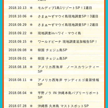
2018.10.13
❊
モルディブ1島1リゾートSP！1週目
2018.10.06
❊
さまぁ〜ずマウイ島現地調査SP！3週目
2018.09.29
❊
さまぁ〜ずマウイ島現地調査SP！2週目
2018.09.22
❊
現地調査inハワイ・マウイ島
2018.09.15
❊
ワールドビーチ 現地調査追加報告SP！
2018.09.08
❊
韓国 チェジュ島SP
2018.09.01
❊
韓国 チェジュ島SP
2018.08.18
❊
アメリカ西海岸 ノースカウンティー
SP
2018.08.11
❊
アメリカ西海岸 サンディエゴ最新情報
SP
2018.08.04
❊
平野ノラ IN 沖縄本島バブリーリポート
SP
2018.07.28
❊
沖縄県 久米島 マストスポットSP