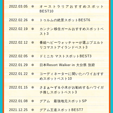
2022.03.05
❊
オーストラリアおすすめスポット
BEST10
2022.02.26
❊
トゥルムの絶景スポットBEST6
2022.02.19
❊
カンクン移住ガールおすすめスポットベ
スト3
2022.02.12
❊
番組ヘビーウォッチャーが選ぶプエルト
リコマストアイランドベスト3
2022.02.05
❊
ドミニカ マストスポットBEST3
2022.01.29
❊
日本Resort Walker in 大分県 別府
2022.01.22
❊
コーディネーターに聞いたハワイおすす
めスポットベスト10
2022.01.15
❊
さまぁ〜ず＆小木がお勧めするハワイガ
チ推しスポットベスト3
2022.01.08
❊
グアム 最強地元スポットSP
2021.12.25
❊
グアム王道スポットBEST7