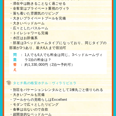
・滞在中は飽きることなく過ごせる
・全客室はプライベート重視のヴィラ
・落ち着いた雰囲気のリビング
・大きいプライベートプールを完備
・大きいベッドルーム
・広々としたバスルーム
・トイレシャワーも完備
・水圧はお辞儀系
・部屋は3ベッドルームタイプになっており、同じタイプの
部屋が3つあり、最大6人まで宿泊可
問
：
1人でも6人でも料金は同じ。3ベッドルームヴィ
題
ラ1泊の料金は？
答
：
約1,330,000円（2泊〜予約可）
え
タヒチ島の格安ホテル：ヴィラリビエラ
・別荘をバケーションレンタルとして1棟丸ごと借りられる
・大きいプールも完備
・プールからの見晴らしはExcellent
・モダンで広々としたリビング
・食事は出ないので自炊
・超開放的なベッドルーム