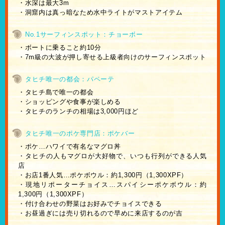
・水深は最大3m
・洞窟内は真っ暗なため水中ライトがマストアイテム
No.1サーフィンスポット：チョーボー
・ボートに乗ること約10分
・7m級の大波が押し寄せる上級者向けのサーフィンスポット
タヒチ唯一の都会：パペーテ
・タヒチ島で唯一の都会
・ショッピングや食事が楽しめる
・タヒチのランチの相場は3,000円ほど
タヒチ唯一のポケ専門店：ポケバー
・ポケ…ハワイで有名なマグロ丼
・タヒチの人もマグロが大好物で、いつも行列ができる人気
店
・お店1番人気…ポケボウル：約1,300円（1,300XPF）
・現地リポーターチョイス…スパイシーポケボウル：約
1,300円（1,300XPF）
・付け合わせの野菜はお好みでチョイスできる
・お昼過ぎには売り切れるので早めに来店するのが吉