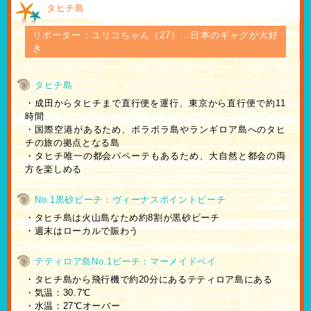
タヒチ島
リポーター：ユリコちゃん（27）…日本のギャグが大好
き
タヒチ島
・成田からタヒチまで直行便を運行、東京から直行便で約11
時間
・国際空港があるため、ボラボラ島やランギロア島へのタヒ
チの旅の拠点となる島
・タヒチ唯一の都会パペーテもあるため、大自然と都会の両
方を楽しめる
No.1黒砂ビーチ：ヴィーナスポイントビーチ
・タヒチ島は火山島なため約8割が黒砂ビーチ
・週末はローカルで賑わう
テティロア島No.1ビーチ：マーメイドベイ
・タヒチ島から飛行機で約20分にあるテティロア島にある
・気温：30.7℃
・水温：27℃オーバー