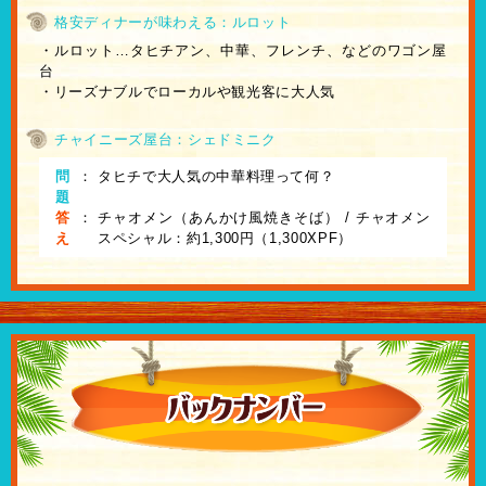
格安ディナーが味わえる：ルロット
・ルロット…タヒチアン、中華、フレンチ、などのワゴン屋
台
・リーズナブルでローカルや観光客に大人気
チャイニーズ屋台：シェドミニク
問
：
タヒチで大人気の中華料理って何？
題
答
：
チャオメン（あんかけ風焼きそば） / チャオメン
え
スペシャル：約1,300円（1,300XPF）