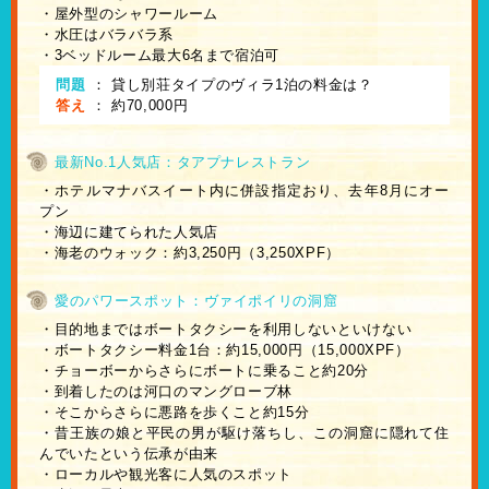
・屋外型のシャワールーム
・水圧はバラバラ系
・3ベッドルーム最大6名まで宿泊可
問題
：
貸し別荘タイプのヴィラ1泊の料金は？
答え
：
約70,000円
最新No.1人気店：タアプナレストラン
・ホテルマナバスイート内に併設指定おり、去年8月にオー
プン
・海辺に建てられた人気店
・海老のウォック：約3,250円（3,250XPF）
愛のパワースポット：ヴァイポイリの洞窟
・目的地まではボートタクシーを利用しないといけない
・ボートタクシー料金1台：約15,000円（15,000XPF）
・チョーボーからさらにボートに乗ること約20分
・到着したのは河口のマングローブ林
・そこからさらに悪路を歩くこと約15分
・昔王族の娘と平民の男が駆け落ちし、この洞窟に隠れて住
んでいたという伝承が由来
・ローカルや観光客に人気のスポット