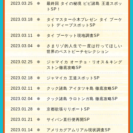
2023.03.25
❊
最終回 タイの秘境 ピピ諸島 王道スポッ
トSP！
2023.03.18
❊
タイマスター小木プレゼン タイ プーケ
ット ディープスポットSP
2023.03.11
❊
タイ プーケット現地調査SP
2023.03.04
❊
さまリゾ的人生で一度は行ってほしい
世界のベストビーチセレクション
2023.02.25
❊
ジャマイカ オーチョ・リオス＆キング
ストン徹底攻略SP
2023.02.18
❊
ジャマイカ 王道スポットSP
2023.02.11
❊
クック諸島 アイタツキ島 徹底攻略SP
2023.02.04
❊
クック諸島 ラロトンガ島 徹底攻略SP
2023.01.28
❊
京都欲張りリポートSP
2023.01.21
❊
サイパン直行便再開SP
2023.01.14
❊
アメリカグアムリアル現状調査SP