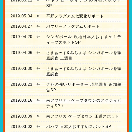
2019.05.11
❊
ベトナム・ホイアンのお得スポット
SP！
2019.05.04
❊
平野ノラグアム七変化リポート
2019.04.27
❊
バブリーノラグアムリポート
2019.04.20
❊
シンガポール 現地日本人おすすめ！デ
ィープスポットSP
2019.04.06
❊
さまぁ〜ず&みちょぱ シンガポールを徹
底調査 二週目
2019.03.30
❊
さまぁ〜ず&みちょぱ シンガポールを徹
底調査
2019.03.23
❊
クセの強いリポーター 現地調査 追加報
告SP
2019.03.16
❊
南アフリカ・ケープタウンのアクティビ
ティSP！
2019.03.09
❊
南アフリカ ケープタウン 王道スポット
2019.03.02
❊
バハマ 日本人おすすめスポットSP