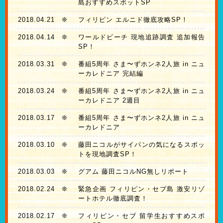
島おすすめスポットSP
2018.04.21
❊
フィリピン エルニド徹底攻略SP！
2018.04.14
❊
ワールドビーチ 現地追跡調査 追加報告
SP！
2018.03.31
❊
番組5周年 さま〜ずホンネ2人旅 in ニュ
ーカレドニア 完結編
2018.03.24
❊
番組5周年 さま〜ずホンネ2人旅 in ニュ
ーカレドニア 2週目
2018.03.17
❊
番組5周年 さま〜ずホンネ2人旅 in ニュ
ーカレドニア
2018.03.10
❊
藤田ニコルがサイパンの気になるスポッ
トを現地調査SP！
2018.03.03
❊
グアム 藤田ニコルNG無しリポート
2018.02.24
❊
緊急企画 フィリピン・セブ島 激安リゾ
ートホテル徹底調査！
2018.02.17
❊
フィリピン・セブ 留学生おすすめスポ