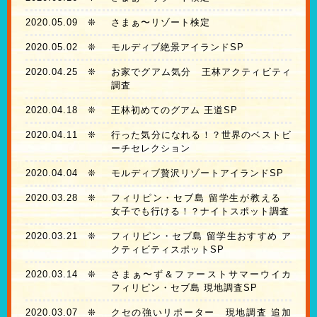
2020.05.09
❊
さまぁ〜リゾート検定
2020.05.02
❊
モルディブ絶景アイランドSP
2020.04.25
❊
お家でグアム気分 王林アクティビティ
調査
2020.04.18
❊
王林初めてのグアム 王道SP
2020.04.11
❊
行った気分になれる！？世界のベストビ
ーチセレクション
2020.04.04
❊
モルディブ贅沢リゾートアイランドSP
2020.03.28
❊
フィリピン・セブ島 留学生が教える
女子でも行ける！？ナイトスポット調査
2020.03.21
❊
フィリピン・セブ島 留学生おすすめ ア
クティビティスポットSP
2020.03.14
❊
さまぁ〜ず＆ファーストサマーウイカ
フィリピン・セブ島 現地調査SP
2020.03.07
❊
クセの強いリポーター 現地調査 追加