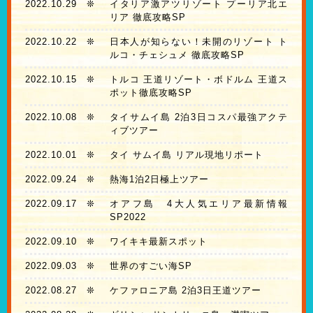
2022.10.29
❊
イタリア激アツリゾート プーリア北エ
リア 徹底攻略SP
2022.10.22
❊
日本人が知らない！未開のリゾート ト
ルコ・チェシュメ 徹底攻略SP
2022.10.15
❊
トルコ 王道リゾート・ボドルム 王道ス
ポット徹底攻略SP
2022.10.08
❊
タイサムイ島 2泊3日コスパ最強アクテ
ィブツアー
2022.10.01
❊
タイ サムイ島 リアル現地リポート
2022.09.24
❊
熱海1泊2日極上ツアー
2022.09.17
❊
オアフ島 4大人気エリア最新情報
SP2022
2022.09.10
❊
ワイキキ最新スポット
2022.09.03
❊
世界のすごい海SP
2022.08.27
❊
ケファロニア島 2泊3日王道ツアー