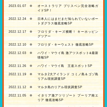
2023.01.07
❊
オーストラリア ブリスベン完全攻略ガ
イドSP！
2022.12.24
❊
日本人にはまだまだ知られていないポー
トダグラス徹底攻略SP
2022.12.17
❊
フロリダ・キーズ横断！ キーホッピン
グツアー
2022.12.10
❊
フロリダ・キーウェスト 徹底攻略SP
2022.12.03
❊
ハワイ・マウイ島 激アツスポット&最新
情報SP
2022.11.26
❊
ハワイ・マウイ島 王道スポットSP
2022.11.19
❊
マルタ2大アイランド コミノ島＆ゴゾ島
リアル現状調査SP
2022.11.12
❊
マルタ島のリアル現状調査SP
2022.11.05
❊
イタリア激アツリゾート プーリア南エ
リア 徹底攻略SP