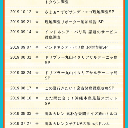
トタウン調査
2019.10.12
❊
さまぁ〜ずがサンディエゴ現地調査SP
2019.09.21
❊
現地調査リポーター追加報告 SP
2019.09.14
❊
インドネシア・バリ島 話題のサービス
徹底調査
2019.09.07
❊
インドネシア・バリ島 お得情報SP
2019.08.31
❊
ドリブラー丸山イタリアサルデーニャ島
SP
2019.08.24
❊
ドリブラー丸山イタリアサルデーニャ島
SP
2019.08.17
❊
この夏行きたい！宮古諸島徹底攻略SP
2019.08.10
❊
まだ間に合う！沖縄本島最新スポット
SP
2019.08.03
❊
滝沢カレン 素朴な疑問クイズ旅inトルコ
2019.07.27
❊
滝沢カレン女子力UPの旅inボドルム