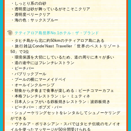
・しっとり系の白砂
・透明度は砂が舞っているがそこそこクリア
・透明度ベリークリア
・海の色：サックスブルー
テティアロア島世界No.1ホテル：ザ・ブランド
・タヒチ島から北に約50kmのテティアロア島にある
・旅行雑誌Conde’Nast Traveller「世界のベストリゾート
50」で1位
・環境保護を大切にしているため、道の周りに木々が多い
・道の途中にはフレンチレストラン
・ビーチバー
・パブリックプール
・プールの横にマーメイドベイ
・オールインクルーシブ
・朝食から夕食まで食事が楽しめる：ビーチコマーカフェ
・本格フレンチレストラン：レ・ミュティネ
・日本人シェフがいる鉄板焼きレストラン：波鉄板焼き
・ビーチバー：ボブズ・バー
・シュノーケリングセットをレンタルしてシュノーケリング
ができる
・ヴァルア・ポリネシアン・スパではタヒチ伝統のモノイオ
イルを使ったマッサージが50分間受けられる