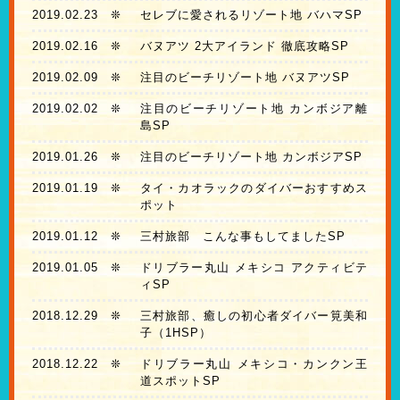
2019.02.23
❊
セレブに愛されるリゾート地 バハマSP
2019.02.16
❊
バヌアツ 2大アイランド 徹底攻略SP
2019.02.09
❊
注目のビーチリゾート地 バヌアツSP
2019.02.02
❊
注目のビーチリゾート地 カンボジア離
島SP
2019.01.26
❊
注目のビーチリゾート地 カンボジアSP
2019.01.19
❊
タイ・カオラックのダイバーおすすめス
ポット
2019.01.12
❊
三村旅部 こんな事もしてましたSP
2019.01.05
❊
ドリブラー丸山 メキシコ アクティビテ
ィSP
2018.12.29
❊
三村旅部、癒しの初心者ダイバー筧美和
子（1HSP）
2018.12.22
❊
ドリブラー丸山 メキシコ・カンクン王
道スポットSP