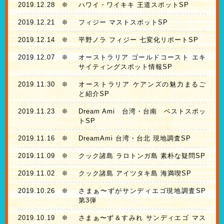
2019.12.28
❊
ハワイ・ワイキキ 王道スポットSP
2019.12.21
❊
フィジー マストスポットSP
2019.12.14
❊
平野ノラ フィジー 七変化リポートSP
2019.12.07
❊
オーストラリア ゴールドコースト エキ
サイティングスポット情報SP
2019.11.30
❊
オーストラリア ケアンズの魅力まるご
と紹介SP
2019.11.23
❊
Dream Ami 台湾・台南 ベストスポッ
トSP
2019.11.16
❊
DreamAmi 台湾・台北 現地調査SP
2019.11.09
❊
クック諸島 ラロトンガ島 素朴な疑問SP
2019.11.02
❊
クック諸島 アイツタキ島 海満喫SP
2019.10.26
❊
さまぁ〜ずがサンディエゴ現地調査SP
第3弾
2019.10.19
❊
さまぁ〜ず＆すみれ サンディエゴ マス