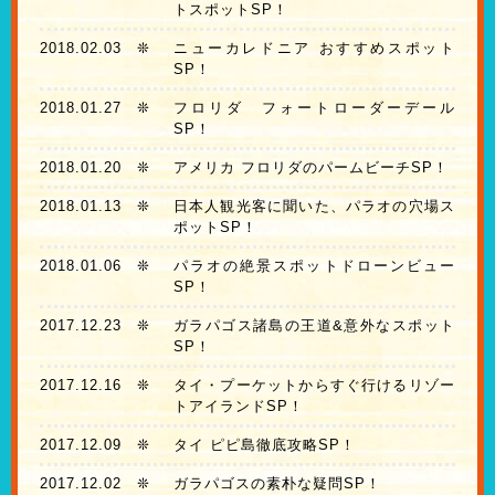
トスポットSP！
2018.02.03
❊
ニューカレドニア おすすめスポット
SP！
2018.01.27
❊
フロリダ フォートローダーデール
SP！
2018.01.20
❊
アメリカ フロリダのパームビーチSP！
2018.01.13
❊
日本人観光客に聞いた、パラオの穴場ス
ポットSP！
2018.01.06
❊
パラオの絶景スポットドローンビュー
SP！
2017.12.23
❊
ガラパゴス諸島の王道&意外なスポット
SP！
2017.12.16
❊
タイ・プーケットからすぐ行けるリゾー
トアイランドSP！
2017.12.09
❊
タイ ピピ島徹底攻略SP！
2017.12.02
❊
ガラパゴスの素朴な疑問SP！