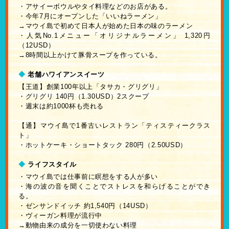
・アサイーボウルやタイ料理などのお店がある。
・今年7月にオープンした「いいねラーメン」
→マウイ島で初めて日本人が始めた日本の味のラーメン
・人気No.1メニュー「オリジナルラーメン」 1,320円
（12USD）
→8時間以上かけて豚骨スープを作っている。
◆
老舗ハワイアンスイーツ
【王道】創業100年以上「タサカ・グリグリ」
・グリグリ 140円（1.30USD）2スクープ
・週末は約1000杯も売れる
【通】マウイ島で1番古いレストラン「ティスティークラス
ト」
・ホットケーキ・ショートタック 280円（2.50USD）
◆
ライフスタイル
・マウイ島では仕事前に瞑想をする人が多い
・海の波の音を聞くことでストレスを和らげることができ
る。
・ゼンサンドイッチ 約1,540円（14USD）
・ヴィーガン料理が流行中
→動物由来の成分を一切使わない料理