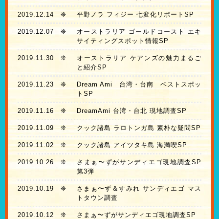
2019.12.14
❊
平野ノラ フィジー 七変化リポートSP
2019.12.07
❊
オーストラリア ゴールドコースト エキ
サイティングスポット情報SP
2019.11.30
❊
オーストラリア ケアンズの魅力まるご
と紹介SP
2019.11.23
❊
Dream Ami 台湾・台南 ベストスポッ
トSP
2019.11.16
❊
DreamAmi 台湾・台北 現地調査SP
2019.11.09
❊
クック諸島 ラロトンガ島 素朴な疑問SP
2019.11.02
❊
クック諸島 アイツタキ島 海満喫SP
2019.10.26
❊
さまぁ〜ずがサンディエゴ現地調査SP
第3弾
2019.10.19
❊
さまぁ〜ず＆すみれ サンディエゴ マス
トタウン調査
2019.10.12
❊
さまぁ〜ずがサンディエゴ現地調査SP