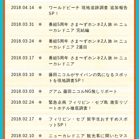
2018.04.14
❊
ワールドビーチ 現地追跡調査 追加報告
SP！
2018.03.31
❊
番組5周年 さま〜ずホンネ2人旅 in ニュ
ーカレドニア 完結編
2018.03.24
❊
番組5周年 さま〜ずホンネ2人旅 in ニュ
ーカレドニア 2週目
2018.03.17
❊
番組5周年 さま〜ずホンネ2人旅 in ニュ
ーカレドニア
2018.03.10
❊
藤田ニコルがサイパンの気になるスポッ
トを現地調査SP！
2018.03.03
❊
グアム 藤田ニコルNG無しリポート
2018.02.24
❊
緊急企画 フィリピン・セブ島 激安リゾ
ートホテル徹底調査！
2018.02.17
❊
フィリピン・セブ 留学生おすすめスポ
ットSP！
2018.02.10
❊
ニューカレドニア 観光客に聞いたマス