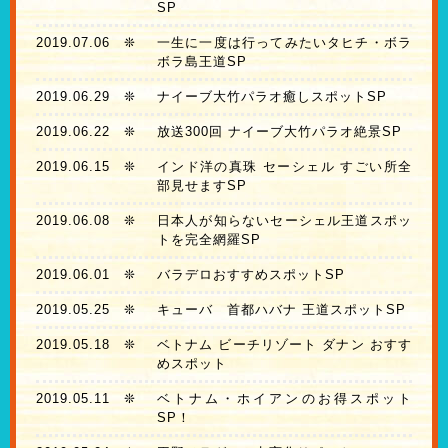
SP
2019.07.06
❊
一生に一度は行ってみたいタヒチ・ボラ
ボラ島王道SP
2019.06.29
❊
ナイーブ大竹パラオ癒しスポットSP
2019.06.22
❊
放送300回 ナイーブ大竹パラオ絶景SP
2019.06.15
❊
インド洋の真珠 セーシェル すごい所全
部見せますSP
2019.06.08
❊
日本人が知らないセーシェル王道スポッ
トを完全網羅SP
2019.06.01
❊
バラデロおすすめスポットSP
2019.05.25
❊
キューバ 首都ハバナ 王道スポットSP
2019.05.18
❊
ベトナム ビーチリゾート ダナン おすす
めスポット
2019.05.11
❊
ベトナム・ホイアンのお得スポット
SP！