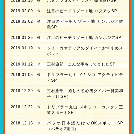
2019.02.16
❊
バヌアツ 2大アイランド 徹底攻略SP
2019.02.09
❊
注目のビーチリゾート地 バヌアツSP
2019.02.02
❊
注目のビーチリゾート地 カンボジア離
島SP
2019.01.26
❊
注目のビーチリゾート地 カンボジアSP
2019.01.19
❊
タイ・カオラックのダイバーおすすめス
ポット
2019.01.12
❊
三村旅部 こんな事もしてましたSP
2019.01.05
❊
ドリブラー丸山 メキシコ アクティビテ
ィSP
2018.12.29
❊
三村旅部、癒しの初心者ダイバー筧美和
子（1HSP）
2018.12.22
❊
ドリブラー丸山 メキシコ・カンクン王
道スポットSP
2018.12.15
❊
パラオ日本語だけでOKスポットSP
（パラオ2週目）