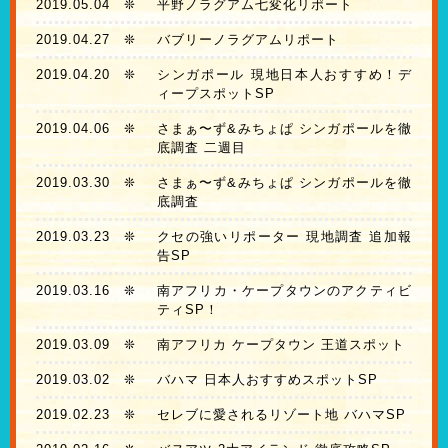
2019.05.04
❊
平野ノラグアム七変化リポート
2019.04.27
❊
バブリーノラグアムリポート
2019.04.20
❊
シンガポール 現地日本人おすすめ！デ
ィープスポットSP
2019.04.06
❊
さまぁ〜ず&みちょぱ シンガポールを徹
底調査 二週目
2019.03.30
❊
さまぁ〜ず&みちょぱ シンガポールを徹
底調査
2019.03.23
❊
クセの強いリポーター 現地調査 追加報
告SP
2019.03.16
❊
南アフリカ・ケープタウンのアクティビ
ティSP！
2019.03.09
❊
南アフリカ ケープタウン 王道スポット
2019.03.02
❊
バハマ 日本人おすすめスポットSP
2019.02.23
❊
セレブに愛されるリゾート地 バハマSP