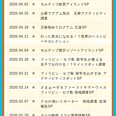
2020.05.02
❊
モルディブ絶景アイランドSP
2020.04.25
❊
お家でグアム気分 王林アクティビティ
調査
2020.04.18
❊
王林初めてのグアム 王道SP
2020.04.11
❊
行った気分になれる！？世界のベストビ
ーチセレクション
2020.04.04
❊
モルディブ贅沢リゾートアイランドSP
2020.03.28
❊
フィリピン・セブ島 留学生が教える
女子でも行ける！？ナイトスポット調査
2020.03.21
❊
フィリピン・セブ島 留学生おすすめ ア
クティビティスポットSP
2020.03.14
❊
さまぁ〜ず＆ファーストサマーウイカ
フィリピン・セブ島 現地調査SP
2020.03.07
❊
クセの強いリポーター 現地調査 追加
報告SP
2020.02.29
❊
タイの秘境 クラビ最新情報SP