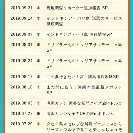
2019.09.21
❊
現地調査リポーター追加報告 SP
2019.09.14
❊
インドネシア・バリ島 話題のサービス
徹底調査
2019.09.07
❊
インドネシア・バリ島 お得情報SP
2019.08.31
❊
ドリブラー丸山イタリアサルデーニャ島
SP
2019.08.24
❊
ドリブラー丸山イタリアサルデーニャ島
SP
2019.08.17
❊
この夏行きたい！宮古諸島徹底攻略SP
2019.08.10
❊
まだ間に合う！沖縄本島最新スポット
SP
2019.08.03
❊
滝沢カレン 素朴な疑問クイズ旅inトルコ
2019.07.27
❊
滝沢カレン女子力UPの旅inボドルム
2019.07.20
❊
タヒチ島＆セレブな離島ゴージャスから
リーズナブルまで丸ごと楽しんじゃうぞ