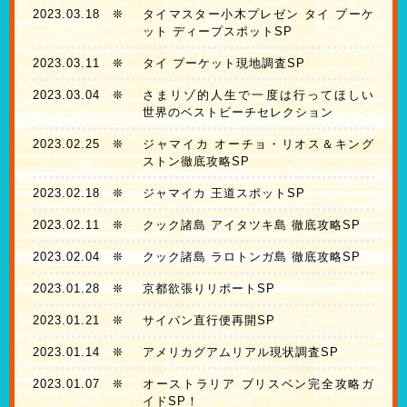
2023.03.18
❊
タイマスター小木プレゼン タイ プーケ
ット ディープスポットSP
2023.03.11
❊
タイ プーケット現地調査SP
2023.03.04
❊
さまリゾ的人生で一度は行ってほしい
世界のベストビーチセレクション
2023.02.25
❊
ジャマイカ オーチョ・リオス＆キング
ストン徹底攻略SP
2023.02.18
❊
ジャマイカ 王道スポットSP
2023.02.11
❊
クック諸島 アイタツキ島 徹底攻略SP
2023.02.04
❊
クック諸島 ラロトンガ島 徹底攻略SP
2023.01.28
❊
京都欲張りリポートSP
2023.01.21
❊
サイパン直行便再開SP
2023.01.14
❊
アメリカグアムリアル現状調査SP
2023.01.07
❊
オーストラリア ブリスベン完全攻略ガ
イドSP！