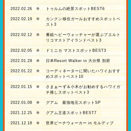
2022.02.26
❊
トゥルムの絶景スポットBEST6
2022.02.19
❊
カンクン移住ガールおすすめスポットベ
スト3
2022.02.12
❊
番組ヘビーウォッチャーが選ぶプエルト
リコマストアイランドベスト3
2022.02.05
❊
ドミニカ マストスポットBEST3
2022.01.29
❊
日本Resort Walker in 大分県 別府
2022.01.22
❊
コーディネーターに聞いたハワイおすす
めスポットベスト10
2022.01.15
❊
さまぁ〜ず＆小木がお勧めするハワイガ
チ推しスポットベスト3
2022.01.08
❊
グアム 最強地元スポットSP
2021.12.25
❊
グアム王道スポットBEST7
2021.12.18
❊
世界ビーチウォーカー in モルディブ