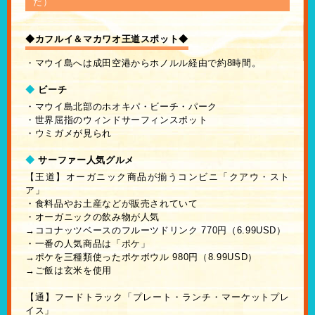
だ）
◆カフルイ＆マカワオ王道スポット◆
・マウイ島へは成田空港からホノルル経由で約8時間。
◆
ビーチ
・マウイ島北部のホオキパ・ビーチ・パーク
・世界屈指のウィンドサーフィンスポット
・ウミガメが見られ
◆
サーファー人気グルメ
【王道】オーガニック商品が揃うコンビニ「クアウ・スト
ア」
・食料品やお土産などが販売されていて
・オーガニックの飲み物が人気
→ココナッツベースのフルーツドリンク 770円（6.99USD）
・一番の人気商品は「ポケ」
→ポケを三種類使ったポケボウル 980円（8.99USD）
→ご飯は玄米を使用
【通】フードトラック「プレート・ランチ・マーケットプレ
イス」