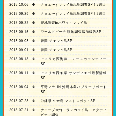
2018.10.06
❊
さまぁ〜ずマウイ島現地調査SP！3週目
2018.09.29
❊
さまぁ〜ずマウイ島現地調査SP！2週目
2018.09.22
❊
現地調査inハワイ・マウイ島
2018.09.15
❊
ワールドビーチ 現地調査追加報告SP！
2018.09.08
❊
韓国 チェジュ島SP
2018.09.01
❊
韓国 チェジュ島SP
2018.08.18
❊
アメリカ西海岸 ノースカウンティー
SP
2018.08.11
❊
アメリカ西海岸 サンディエゴ最新情報
SP
2018.08.04
❊
平野ノラ IN 沖縄本島バブリーリポート
SP
2018.07.28
❊
沖縄県 久米島 マストスポットSP
2018.07.21
❊
ナイーブ大竹 ランカウイ島 アクティ
ビティ調査