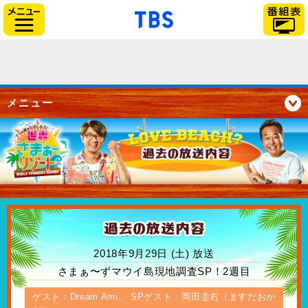
「TBSテレビ」トップペー
サイドメニュー
メニュー
2018年9月29日 (土) 放送
さまぁ〜ずマウイ島現地調査SP！2週目
ゲスト：Dream Ami、 SPゲスト：岡田圭右（ますだおか