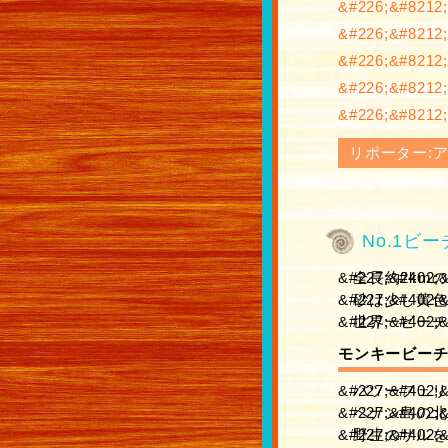
リポーター:ア
No.1ビ
全長約2km
砂は少し黄色
世界一ビーチ
モンキービー
バツーフェリ
ペナン島の北
野生のサルを