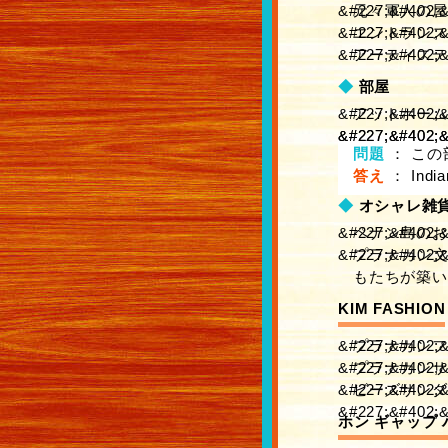
元々軍人の屋
エントランス
アーティステ
◆
部屋
アットホーム
問題
：
この
答え
：
Ind
◆
オシャレ雑
ペナン島のお
プラナカン文
もたちが築い
KIM FASHION
プラナカンフ
プラナカンサ
ビーズサンダル
ホン ギャップ 