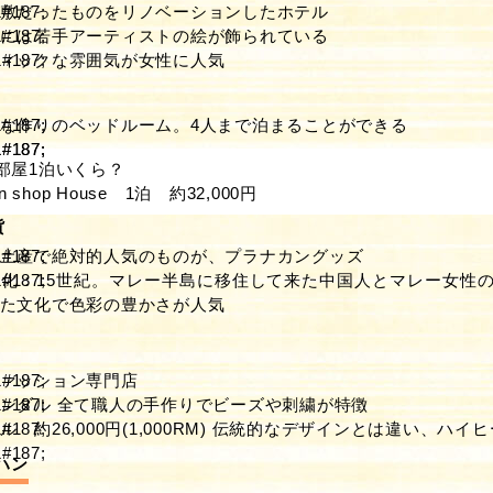
敷だったものをリノベーションしたホテル
には若手アーティストの絵が飾られている
ィックな雰囲気が女性に人気
な作りのベッドルーム。4人まで泊まることができる
部屋1泊いくら？
ian shop House 1泊 約32,000円
貨
土産で絶対的人気のものが、プラナカングッズ
化：15世紀。マレー半島に移住して来た中国人とマレー女性
た文化で色彩の豊かさが人気
ァッション専門店
ンダル 全て職人の手作りでビーズや刺繍が特徴
 約26,000円(1,000RM) 伝統的なデザインとは違い、ハ
ハン