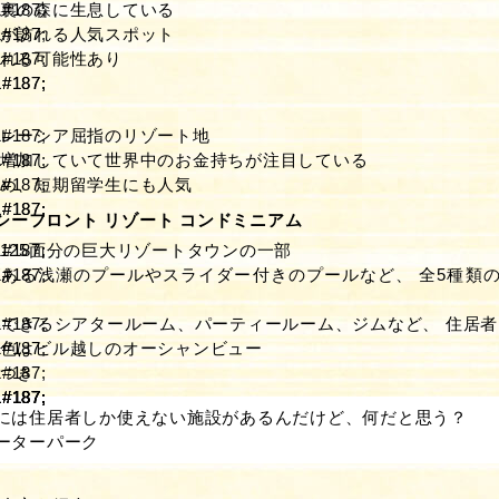
裏の森に生息している
が訪れる人気スポット
れる可能性あり
ン
レーシア屈指のリゾート地
増加していて世界中のお金持ちが注目している
め、短期留学生にも人気
シーフロント リゾート コンドミニアム
125面分の巨大リゾートタウンの一部
ある浅瀬のプールやスライダー付きのプールなど、 全5種類
容できるシアタールーム、パーティールーム、ジムなど、 住居
色はビル越しのオーシャンビュー
つき
には住居者しか使えない施設があるんだけど、何だと思う？
ーターパーク