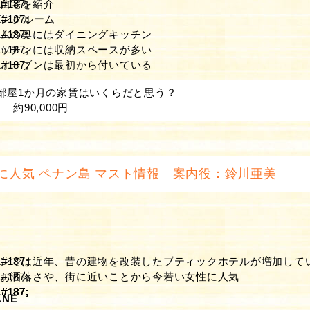
自宅を紹介
ビングルーム
ムの奥にはダイニングキッチン
ッチンには収納スペースが多い
オーブンは最初から付いている
部屋1か月の家賃はいくらだと思う？
 約90,000円
に人気 ペナン島 マスト情報 案内役：鈴川亜美
ンでは近年、昔の建物を改装したブティックホテルが増加して
お洒落さや、街に近いことから今若い女性に人気
ANE