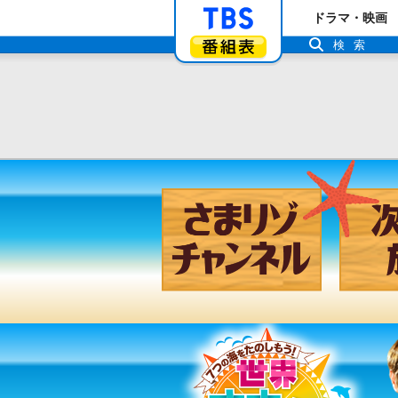
「TBSテレビ」ト
ドラマ・映画
番組表
検索
さまリゾ