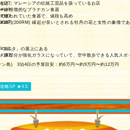
など、マレーシアの伝統工芸品を扱っているお店
ーが特徴的なプラナカン食器
で使われていた食器で、値段も高め
,300円(200RM) 縁起が良いとされる牡丹の花と女性の象徴
ィ
の「コムタ」の屋上にある
、床部分が強化ガラスになっていて、空中散歩できる人気スポ
ナン島) 3泊4日の予算目安：約6万円〜約9万円〜約12万円
略SP ★4.5