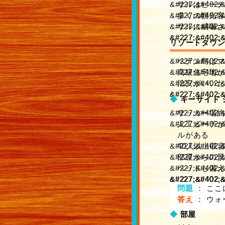
サルはビーチ
多くの観光客
サルに威嚇さ
リゾートタウ
ペナン島はマ
高級住宅地が
治安がいいた
◆
キーサイド 
サッカー場約
人工ビーチが
ルがある
40人以上収
部屋からの景
ベッドも備え
問題
：
ここ
答え
：
ウォ
◆
部屋