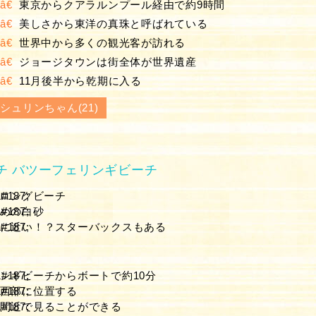
東京からクアラルンプール経由で約9時間
美しさから東洋の真珠と呼ばれている
世界中から多くの観光客が訪れる
ジョージタウンは街全体が世界遺産
11月後半から乾期に入る
シュリンちゃん(21)
ーチ バツーフェリンギビーチ
のロングビーチ
めの白砂
に近い！？スターバックスもある
チ
ンギビーチからボートで約10分
西部に位置する
間近で見ることができる