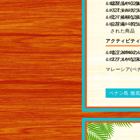
錫製品や仏像
パステルカラ
元々裕福な家
お茶碗 約5
された商品
アクティビテ
地上249m
スケスケな床
マレーシア(ペ
ペナン島 徹底攻