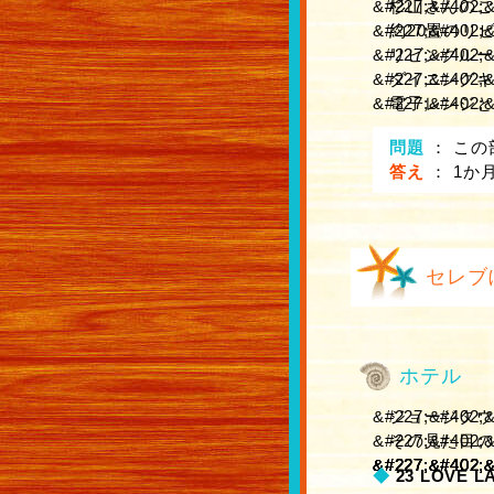
杉山さんのご
約20畳のリ
リビングルー
ダイニングキ
電子レンジと
問題
：
この
答え
：
1か月
セレブ
ホテル
ジョージタウ
その見た目の
◆
23 LOVE L