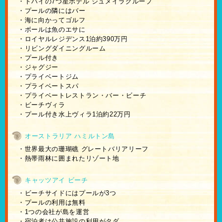
・ドバイの7つ星ホテル ジュメイラグループ
・プールの隣にはバー
・海に向かってゴルフ
・ボールは魚のエサに
・ロイヤルレジデンス1泊約390万円
・リビングダイニングルーム
・プール付き
・ジャグジー
・プライベートジム
・プライベートスパ
・プライベートレストラン・バー・ビーチ
・ビーチヴィラ
・プール付き水上ヴィラ1泊約22万円
オーストラリア ハミルトン島
・世界最大の珊瑚礁 グレートバリアリーフ
・熱帯雨林に囲まれたリゾート地
キャッツアイ ビーチ
・ビーチサイドにはプールが3つ
・プールの利用は無料
・1つの会社が島を運営
・宿泊者は公共施設の利用がタダ