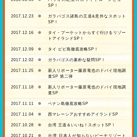
SP！
2017.12.23
❊
ガラパゴス諸島の王道&意外なスポット
SP！
2017.12.16
❊
タイ・プーケットからすぐ行けるリゾー
トアイランドSP！
2017.12.09
❊
タイ ピピ島徹底攻略SP！
2017.12.02
❊
ガラパゴスの素朴な疑問SP！
2017.11.25
❊
新人リポーター藤原竜也のドバイ現地調
査SP 第二弾
2017.11.18
❊
新人リポーター藤原竜也のドバイ現地調
査SP
2017.11.11
❊
ペナン島徹底攻略SP
2017.11.04
❊
西マレーシアおすすめアイランドSP
2017.10.28
❊
台湾 王道＆いいね！スポットSP！
2017.10.21
❊
台湾 日本人が知らないビーチリゾート