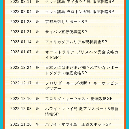
2023.02.11
❊
クック諸島 アイタツキ島 徹底攻略SP
2023.02.04
❊
クック諸島 ラロトンガ島 徹底攻略SP
2023.01.28
❊
京都欲張りリポートSP
2023.01.21
❊
サイパン直行便再開SP
2023.01.14
❊
アメリカグアムリアル現状調査SP
2023.01.07
❊
オーストラリア ブリスベン完全攻略ガ
イドSP！
2022.12.24
❊
日本人にはまだまだ知られていないポー
トダグラス徹底攻略SP
2022.12.17
❊
フロリダ・キーズ横断！ キーホッピン
グツアー
2022.12.10
❊
フロリダ・キーウェスト 徹底攻略SP
2022.12.03
❊
ハワイ・マウイ島 激アツスポット&最新
情報SP
2022.11.26
❊
ハワイ・マウイ島 王道スポットSP