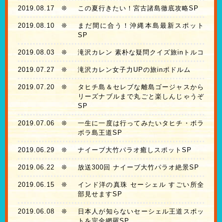
2019.08.17
❊
この夏行きたい！宮古諸島徹底攻略SP
2019.08.10
❊
まだ間に合う！沖縄本島最新スポット
SP
2019.08.03
❊
滝沢カレン 素朴な疑問クイズ旅inトルコ
2019.07.27
❊
滝沢カレン女子力UPの旅inボドルム
2019.07.20
❊
タヒチ島＆セレブな離島ゴージャスから
リーズナブルまで丸ごと楽しんじゃうぞ
SP
2019.07.06
❊
一生に一度は行ってみたいタヒチ・ボラ
ボラ島王道SP
2019.06.29
❊
ナイーブ大竹パラオ癒しスポットSP
2019.06.22
❊
放送300回 ナイーブ大竹パラオ絶景SP
2019.06.15
❊
インド洋の真珠 セーシェル すごい所全
部見せますSP
2019.06.08
❊
日本人が知らないセーシェル王道スポッ
トを完全網羅SP