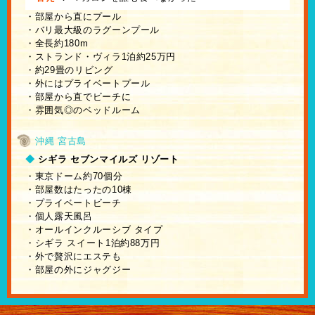
・部屋から直にプール
・バリ最大級のラグーンプール
・全長約180m
・ストランド・ヴィラ1泊約25万円
・約29畳のリビング
・外にはプライベートプール
・部屋から直でビーチに
・雰囲気◎のベッドルーム
沖縄 宮古島
◆
シギラ セブンマイルズ リゾート
・東京ドーム約70個分
・部屋数はたったの10棟
・プライベートビーチ
・個人露天風呂
・オールインクルーシブ タイプ
・シギラ スイート1泊約88万円
・外で贅沢にエステも
・部屋の外にジャグジー