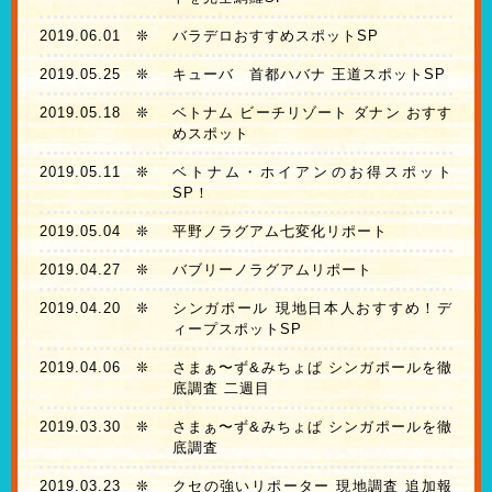
2019.06.01
❊
バラデロおすすめスポットSP
2019.05.25
❊
キューバ 首都ハバナ 王道スポットSP
2019.05.18
❊
ベトナム ビーチリゾート ダナン おすす
めスポット
2019.05.11
❊
ベトナム・ホイアンのお得スポット
SP！
2019.05.04
❊
平野ノラグアム七変化リポート
2019.04.27
❊
バブリーノラグアムリポート
2019.04.20
❊
シンガポール 現地日本人おすすめ！デ
ィープスポットSP
2019.04.06
❊
さまぁ〜ず&みちょぱ シンガポールを徹
底調査 二週目
2019.03.30
❊
さまぁ〜ず&みちょぱ シンガポールを徹
底調査
2019.03.23
❊
クセの強いリポーター 現地調査 追加報