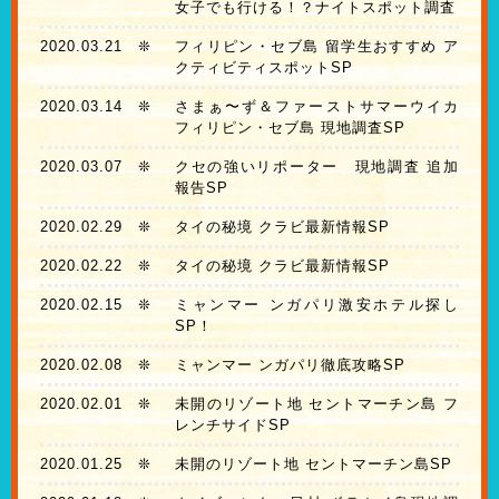
女子でも行ける！？ナイトスポット調査
2020.03.21
❊
フィリピン・セブ島 留学生おすすめ ア
クティビティスポットSP
2020.03.14
❊
さまぁ〜ず＆ファーストサマーウイカ
フィリピン・セブ島 現地調査SP
2020.03.07
❊
クセの強いリポーター 現地調査 追加
報告SP
2020.02.29
❊
タイの秘境 クラビ最新情報SP
2020.02.22
❊
タイの秘境 クラビ最新情報SP
2020.02.15
❊
ミャンマー ンガパリ激安ホテル探し
SP！
2020.02.08
❊
ミャンマー ンガパリ徹底攻略SP
2020.02.01
❊
未開のリゾート地 セントマーチン島 フ
レンチサイドSP
2020.01.25
❊
未開のリゾート地 セントマーチン島SP