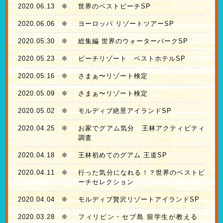
2020.06.13
❊
世界のベストビーチSP
2020.06.06
❊
ヨーロッパ リゾートツアーSP
2020.05.30
❊
総集編 世界のウォーターパークSP
2020.05.23
❊
ビーチリゾート ベストホテルSP
2020.05.16
❊
さまぁ〜リゾート検定
2020.05.09
❊
さまぁ〜リゾート検定
2020.05.02
❊
モルディブ絶景アイランドSP
2020.04.25
❊
お家でグアム気分 王林アクティビティ
調査
2020.04.18
❊
王林初めてのグアム 王道SP
2020.04.11
❊
行った気分になれる！？世界のベストビ
ーチセレクション
2020.04.04
❊
モルディブ贅沢リゾートアイランドSP
2020.03.28
❊
フィリピン・セブ島 留学生が教える