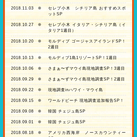
2018.11.03
❊
セレブ小木 シチリア島 おすすめスポ
ットSP
2018.10.27
❊
セレブ小木 イタリア・シチリア島（イ
タリア1週目）
2018.10.20
❊
モルディブ ゴージャスアイランドSP！
2週目
2018.10.13
❊
モルディブ1島1リゾートSP！1週目
2018.10.06
❊
さまぁ〜ずマウイ島現地調査SP！3週目
2018.09.29
❊
さまぁ〜ずマウイ島現地調査SP！2週目
2018.09.22
❊
現地調査inハワイ・マウイ島
2018.09.15
❊
ワールドビーチ 現地調査追加報告SP！
2018.09.08
❊
韓国 チェジュ島SP
2018.09.01
❊
韓国 チェジュ島SP
2018.08.18
❊
アメリカ西海岸 ノースカウンティー