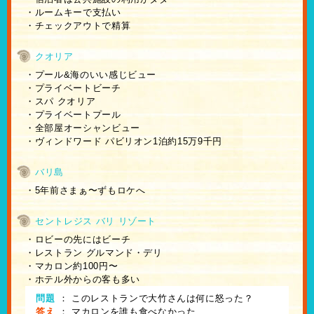
・ルームキーで支払い
・チェックアウトで精算
クオリア
・プール&海のいい感じビュー
・プライベートビーチ
・スパ クオリア
・プライベートプール
・全部屋オーシャンビュー
・ヴィンドワード パビリオン1泊約15万9千円
バリ島
・5年前さまぁ〜ずもロケへ
セントレジス バリ リゾート
・ロビーの先にはビーチ
・レストラン グルマンド・デリ
・マカロン約100円〜
・ホテル外からの客も多い
問題
：
このレストランで大竹さんは何に怒った？
答え
：
マカロンを誰も食べなかった