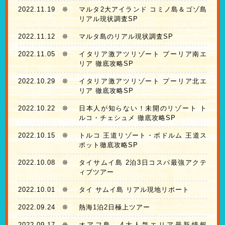
2022.11.19
❊
マルタ2大アイランド コミノ島＆ゴゾ島
リアル現状調査SP
2022.11.12
❊
マルタ島のリアル現状調査SP
2022.11.05
❊
イタリア激アツリゾート プーリア南エ
リア 徹底攻略SP
2022.10.29
❊
イタリア激アツリゾート プーリア北エ
リア 徹底攻略SP
2022.10.22
❊
日本人が知らない！未開のリゾート ト
ルコ・チェシュメ 徹底攻略SP
2022.10.15
❊
トルコ 王道リゾート・ボドルム 王道ス
ポット徹底攻略SP
2022.10.08
❊
タイサムイ島 2泊3日コスパ最強アクテ
ィブツアー
2022.10.01
❊
タイ サムイ島 リアル現地リポート
2022.09.24
❊
熱海1泊2日極上ツアー
2022.09.17
❊
オアフ島 4大人気エリア最新情報