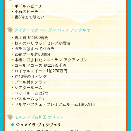
・ボドルムビーチ
・小石のビーチ
・夜8時まで明るい
タイタニック マルダン パレス アンタルヤ
・総工費 約1800億円
・数々のハリウッドセレブが宿泊
・ガラスはすべてバカラ
・25mプール約60個分
・水槽に囲まれたレストラン アクアマリン
・ゴールドコース 約11万5千円
・ロイヤルスイート1泊270万円
・約40畳のリビング
・プール付きテラス
・シアタールーム
・ベッドルームは2つ
・バスルームも2つ
・ドルマバフチェ・プレミアムルーム1泊6万円
モルディブ共和国 ボリフシ
◆
ジュメイラ ヴィタヴェリ