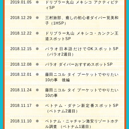
2019.01.05
❊
ドリブラー丸山 メキシコ アクティビテ
ィSP
2018.12.29
❊
三村旅部、癒しの初心者ダイバー筧美和
子（1HSP）
2018.12.22
❊
ドリブラー丸山 メキシコ・カンクン王
道スポットSP
2018.12.15
❊
パラオ日本語だけでOKスポットSP
（パラオ2週目）
2018.12.08
❊
パラオ ダイバーおすすめスポットSP
2018.12.01
❊
藤田ニコル タイ プーケットでやりたい
10の事 後編
2018.11.24
❊
藤田ニコル タイ プーケットでやりたい
10の事
2018.11.17
❊
ベトナム・ダナン新定番スポットSP
（ベトナム2週目）
2018.11.10
❊
ベトナム・ニャチャン激安リゾートホテ
ル調査 （ベトナム1週目）