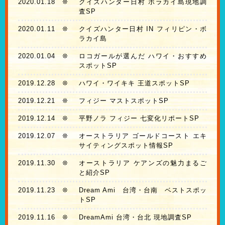
2020.01.18
❊
クイズハンター日村 ボラカイ島現地調
査SP
2020.01.11
❊
クイズハンター日村 IN フィリピン・ボ
ラカイ島
2020.01.04
❊
ロコガールが選んだ ハワイ・おすすめ
スポットSP
2019.12.28
❊
ハワイ・ワイキキ 王道スポットSP
2019.12.21
❊
フィジー マストスポットSP
2019.12.14
❊
平野ノラ フィジー 七変化リポートSP
2019.12.07
❊
オーストラリア ゴールドコースト エキ
サイティングスポット情報SP
2019.11.30
❊
オーストラリア ケアンズの魅力まるご
と紹介SP
2019.11.23
❊
Dream Ami 台湾・台南 ベストスポッ
トSP
2019.11.16
❊
DreamAmi 台湾・台北 現地調査SP