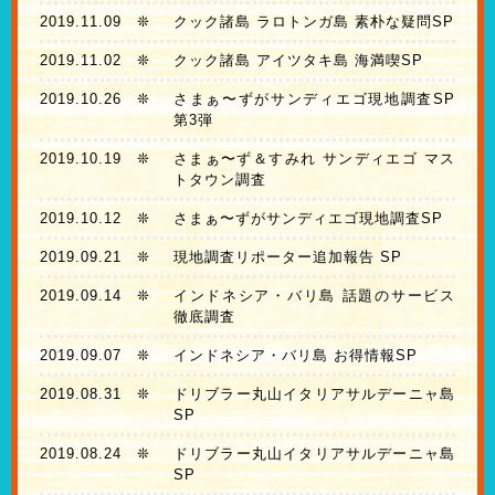
2019.11.09
❊
クック諸島 ラロトンガ島 素朴な疑問SP
2019.11.02
❊
クック諸島 アイツタキ島 海満喫SP
2019.10.26
❊
さまぁ〜ずがサンディエゴ現地調査SP
第3弾
2019.10.19
❊
さまぁ〜ず＆すみれ サンディエゴ マス
トタウン調査
2019.10.12
❊
さまぁ〜ずがサンディエゴ現地調査SP
2019.09.21
❊
現地調査リポーター追加報告 SP
2019.09.14
❊
インドネシア・バリ島 話題のサービス
徹底調査
2019.09.07
❊
インドネシア・バリ島 お得情報SP
2019.08.31
❊
ドリブラー丸山イタリアサルデーニャ島
SP
2019.08.24
❊
ドリブラー丸山イタリアサルデーニャ島
SP