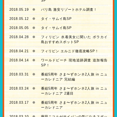
SP
2018.05.19
❊
バリ島 激安リゾートホテル調査！
2018.05.12
❊
タイ・サムイ島SP
2018.05.05
❊
タイ・サムイ島SP
2018.04.28
❊
フィリピン 水着美女に聞いた ボラカイ
島おすすめスポットSP
2018.04.21
❊
フィリピン エルニド徹底攻略SP！
2018.04.14
❊
ワールドビーチ 現地追跡調査 追加報告
SP！
2018.03.31
❊
番組5周年 さま〜ずホンネ2人旅 in ニュ
ーカレドニア 完結編
2018.03.24
❊
番組5周年 さま〜ずホンネ2人旅 in ニュ
ーカレドニア 2週目
2018.03.17
❊
番組5周年 さま〜ずホンネ2人旅 in ニュ
ーカレドニア
2018.03.10
❊
藤田ニコルがサイパンの気になるスポッ