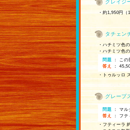
クレイジ
・約1,950円（
タチェン
・ハチミツ色
・ハチミツ色
問題
：
この
答え
：
45,5
・トゥルッロ スイ
グレープ
問題
：
マル
答え
：
フテ
・フティーラ 約2