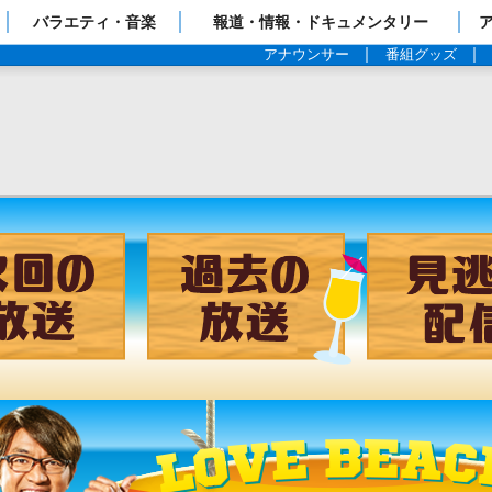
ップページ
バラエティ・音楽
報道・情報・ドキュメンタリー
アナウンサー
番組グッズ
チャンネル
次回の放送
過去の放送