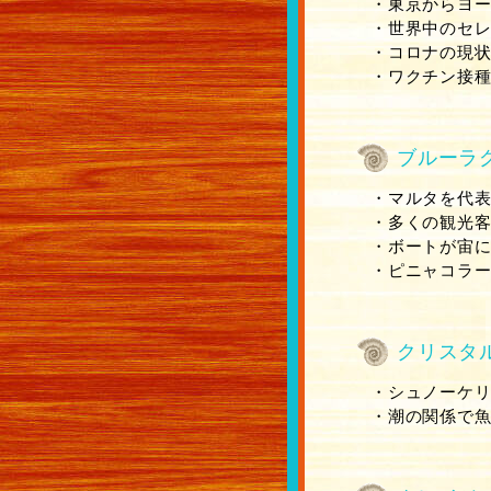
・東京からヨー
・世界中のセ
・コロナの現
・ワクチン接
ブルーラ
・マルタを代
・多くの観光
・ボートが宙
・ピニャコラーダ
クリスタ
・シュノーケ
・潮の関係で