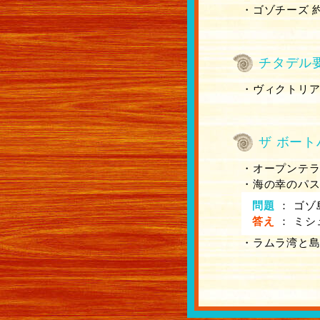
・ゴゾチーズ 約
チタデル
・ヴィクトリア
ザ ボート
・オープンテ
・海の幸のパスタ 
問題
：
ゴゾ
答え
：
ミシ
・ラムラ湾と