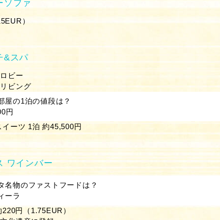
ーソファ
15EUR）
チ&スパ
のロビー
のリビング
部屋の1泊の値段は？
00円
ーツ 1泊 約45,500円
ス ワインバー
タ名物のファストフードは？
ィーラ
20円（1.75EUR）