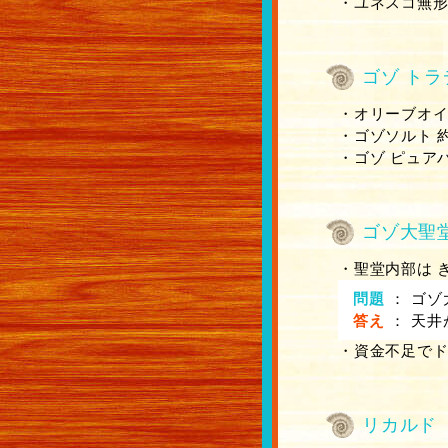
・ユネスコ無
ゴゾ トラ
・オリーブオイル
・ゴゾソルト 約3
・ゴゾ ピュアハ
ゴゾ大聖
・聖堂内部は 
問題
：
ゴゾ
答え
：
天井
・資金不足で
リカルド