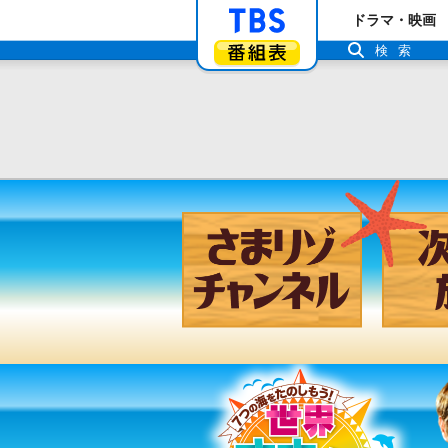
「TBSテレビ」ト
ドラマ・映画
番組表
検索
さまリゾ