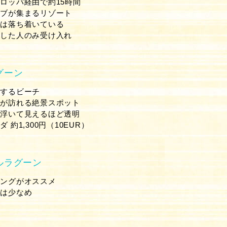
ロッパ経由で約15時間
レブが集まるリゾート
状は落ち着いている
種した人のみ受け入れ
グーン
表するビーチ
客が訪れる絶景スポット
に浮いて見えるほど透明
 約1,300円（10EUR）
ルラグーン
リングがオススメ
魚は少なめ