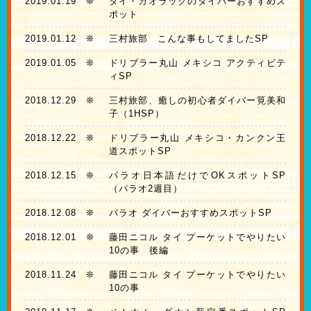
2019.01.19
❊
タイ・カオラックのダイバーおすすめス
ポット
2019.01.12
❊
三村旅部 こんな事もしてましたSP
2019.01.05
❊
ドリブラー丸山 メキシコ アクティビテ
ィSP
2018.12.29
❊
三村旅部、癒しの初心者ダイバー筧美和
子（1HSP）
2018.12.22
❊
ドリブラー丸山 メキシコ・カンクン王
道スポットSP
2018.12.15
❊
パラオ日本語だけでOKスポットSP
（パラオ2週目）
2018.12.08
❊
パラオ ダイバーおすすめスポットSP
2018.12.01
❊
藤田ニコル タイ プーケットでやりたい
10の事 後編
2018.11.24
❊
藤田ニコル タイ プーケットでやりたい
10の事