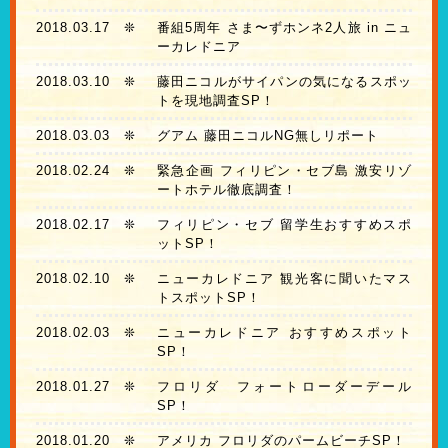
2018.03.17
❊
番組5周年 さま〜ずホンネ2人旅 in ニュ
ーカレドニア
2018.03.10
❊
藤田ニコルがサイパンの気になるスポッ
トを現地調査SP！
2018.03.03
❊
グアム 藤田ニコルNG無しリポート
2018.02.24
❊
緊急企画 フィリピン・セブ島 激安リゾ
ートホテル徹底調査！
2018.02.17
❊
フィリピン・セブ 留学生おすすめスポ
ットSP！
2018.02.10
❊
ニューカレドニア 観光客に聞いたマス
トスポットSP！
2018.02.03
❊
ニューカレドニア おすすめスポット
SP！
2018.01.27
❊
フロリダ フォートローダーデール
SP！
2018.01.20
❊
アメリカ フロリダのパームビーチSP！