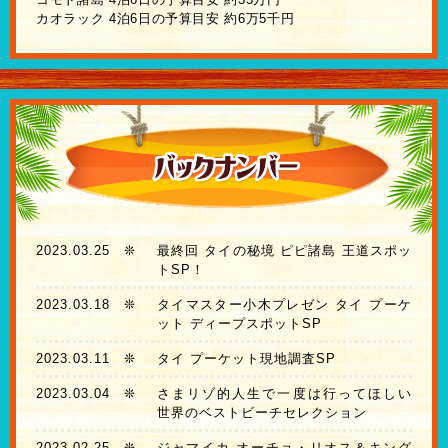
カオラック 4泊6日の予算目安 約6万5千円
2023.03.25
❊
最終回 タイの秘境 ピピ諸島 王道スポッ
トSP！
2023.03.18
❊
タイマスター小木プレゼン タイ プーケ
ット ディープスポットSP
2023.03.11
❊
タイ プーケット現地調査SP
2023.03.04
❊
さまリゾ的人生で一度は行ってほしい
世界のベストビーチセレクション
2023.02.25
❊
ジャマイカ オーチョ・リオス＆キング