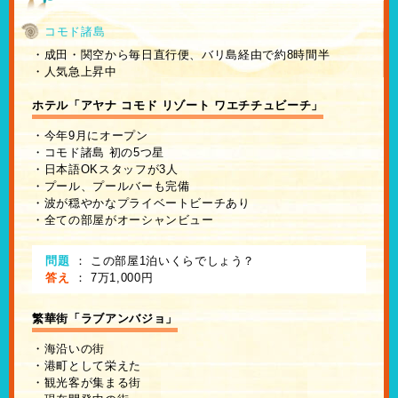
コモド諸島
・成田・関空から毎日直行便、バリ島経由で約8時間半
・人気急上昇中
ホテル「アヤナ コモド リゾート ワエチチュビーチ」
・今年9月にオープン
・コモド諸島 初の5つ星
・日本語OKスタッフが3人
・プール、プールバーも完備
・波が穏やかなプライベートビーチあり
・全ての部屋がオーシャンビュー
問題
：
この部屋1泊いくらでしょう？
答え
：
7万1,000円
繁華街「ラブアンバジョ」
・海沿いの街
・港町として栄えた
・観光客が集まる街