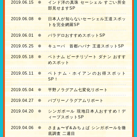
2019.06.15
❊
インド洋の真珠 セーシェル すごい所全
部見せますSP
2019.06.08
❊
日本人が知らないセーシェル王道スポッ
トを完全網羅SP
2019.06.01
❊
バラデロおすすめスポットSP
2019.05.25
❊
キューバ 首都ハバナ 王道スポットSP
2019.05.18
❊
ベトナム ビーチリゾート ダナン おすす
めスポット
2019.05.11
❊
ベトナム・ホイアンのお得スポット
SP！
2019.05.04
❊
平野ノラグアム七変化リポート
2019.04.27
❊
バブリーノラグアムリポート
2019.04.20
❊
シンガポール 現地日本人おすすめ！デ
ィープスポットSP
2019.04.06
❊
さまぁ〜ず&みちょぱ シンガポールを徹
底調査 二週目