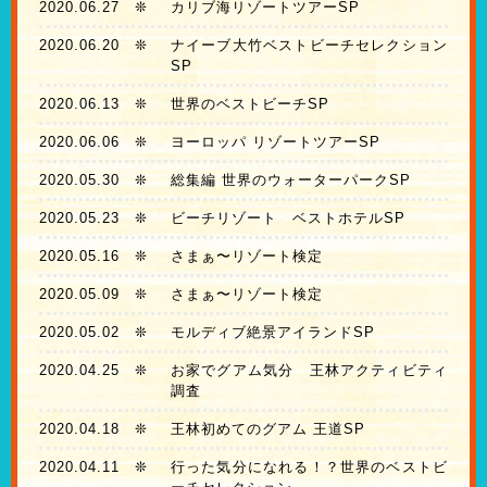
2020.06.27
❊
カリブ海リゾートツアーSP
2020.06.20
❊
ナイーブ大竹ベストビーチセレクション
SP
2020.06.13
❊
世界のベストビーチSP
2020.06.06
❊
ヨーロッパ リゾートツアーSP
2020.05.30
❊
総集編 世界のウォーターパークSP
2020.05.23
❊
ビーチリゾート ベストホテルSP
2020.05.16
❊
さまぁ〜リゾート検定
2020.05.09
❊
さまぁ〜リゾート検定
2020.05.02
❊
モルディブ絶景アイランドSP
2020.04.25
❊
お家でグアム気分 王林アクティビティ
調査
2020.04.18
❊
王林初めてのグアム 王道SP
2020.04.11
❊
行った気分になれる！？世界のベストビ