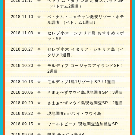
2018.11.17
❊
ベトナム・ダナン新定番スポットSP
（ベトナム2週目）
2018.11.10
❊
ベトナム・ニャチャン激安リゾートホテ
ル調査 （ベトナム1週目）
2018.11.03
❊
セレブ小木 シチリア島 おすすめスポ
ットSP
2018.10.27
❊
セレブ小木 イタリア・シチリア島（イ
タリア1週目）
2018.10.20
❊
モルディブ ゴージャスアイランドSP！
2週目
2018.10.13
❊
モルディブ1島1リゾートSP！1週目
2018.10.06
❊
さまぁ〜ずマウイ島現地調査SP！3週目
2018.09.29
❊
さまぁ〜ずマウイ島現地調査SP！2週目
2018.09.22
❊
現地調査inハワイ・マウイ島
2018.09.15
❊
ワールドビーチ 現地調査追加報告SP！
2018.09.08
❊
韓国 チェジュ島SP