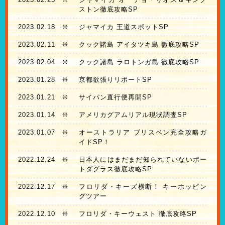
ストン徹底攻略SP
2023.02.18
❊
ジャマイカ 王道スポットSP
2023.02.11
❊
クック諸島 アイタツキ島 徹底攻略SP
2023.02.04
❊
クック諸島 ラロトンガ島 徹底攻略SP
2023.01.28
❊
京都欲張りリポートSP
2023.01.21
❊
サイパン直行便再開SP
2023.01.14
❊
アメリカグアムリアル現状調査SP
2023.01.07
❊
オーストラリア ブリスベン完全攻略ガ
イドSP！
2022.12.24
❊
日本人にはまだまだ知られていないポー
トダグラス徹底攻略SP
2022.12.17
❊
フロリダ・キーズ横断！ キーホッピン
グツアー
2022.12.10
❊
フロリダ・キーウェスト 徹底攻略SP