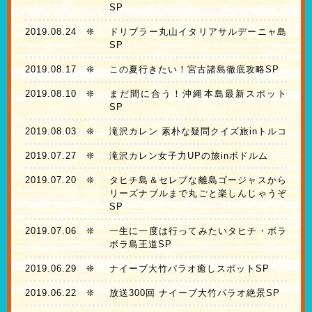
SP
2019.08.24
❊
ドリブラー丸山イタリアサルデーニャ島
SP
2019.08.17
❊
この夏行きたい！宮古諸島徹底攻略SP
2019.08.10
❊
まだ間に合う！沖縄本島最新スポット
SP
2019.08.03
❊
滝沢カレン 素朴な疑問クイズ旅inトルコ
2019.07.27
❊
滝沢カレン女子力UPの旅inボドルム
2019.07.20
❊
タヒチ島＆セレブな離島ゴージャスから
リーズナブルまで丸ごと楽しんじゃうぞ
SP
2019.07.06
❊
一生に一度は行ってみたいタヒチ・ボラ
ボラ島王道SP
2019.06.29
❊
ナイーブ大竹パラオ癒しスポットSP
2019.06.22
❊
放送300回 ナイーブ大竹パラオ絶景SP