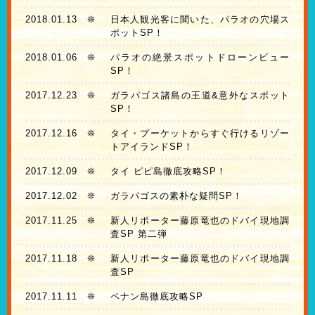
2018.01.13
❊
日本人観光客に聞いた、パラオの穴場ス
ポットSP！
2018.01.06
❊
パラオの絶景スポットドローンビュー
SP！
2017.12.23
❊
ガラパゴス諸島の王道&意外なスポット
SP！
2017.12.16
❊
タイ・プーケットからすぐ行けるリゾー
トアイランドSP！
2017.12.09
❊
タイ ピピ島徹底攻略SP！
2017.12.02
❊
ガラパゴスの素朴な疑問SP！
2017.11.25
❊
新人リポーター藤原竜也のドバイ現地調
査SP 第二弾
2017.11.18
❊
新人リポーター藤原竜也のドバイ現地調
査SP
2017.11.11
❊
ペナン島徹底攻略SP