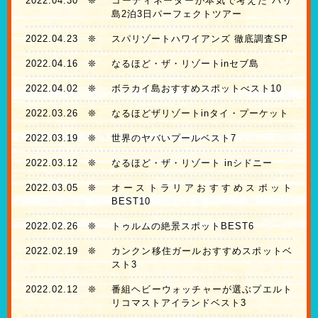
2022.04.30
❊
コーディネーターが本気で考えた バリ
島2泊3日パーフェクトツアー
2022.04.23
❊
スパリゾートハワイアンズ 徹底調査SP
2022.04.16
❊
なるほど・ザ・リゾートinセブ島
2022.04.02
❊
ボラカイ島おすすめスポットべスト10
2022.03.26
❊
なるほどザリゾートinタイ・プーケット
2022.03.19
❊
世界のヤバいプールベスト7
2022.03.12
❊
なるほど・ザ・リゾート inシドニー
2022.03.05
❊
オーストラリアおすすめスポット
BEST10
2022.02.26
❊
トゥルムの絶景スポットBEST6
2022.02.19
❊
カンクン移住ガールおすすめスポットベ
スト3
2022.02.12
❊
番組ヘビーウォッチャーが選ぶプエルト
リコマストアイランドベスト3