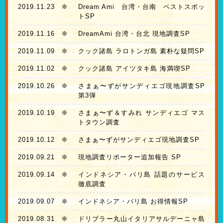
2019.11.23
❊
Dream Ami 台湾・台南 ベストスポッ
トSP
2019.11.16
❊
DreamAmi 台湾・台北 現地調査SP
2019.11.09
❊
クック諸島 ラロトンガ島 素朴な疑問SP
2019.11.02
❊
クック諸島 アイツタキ島 海満喫SP
2019.10.26
❊
さまぁ〜ずがサンディエゴ現地調査SP
第3弾
2019.10.19
❊
さまぁ〜ず＆すみれ サンディエゴ マス
トタウン調査
2019.10.12
❊
さまぁ〜ずがサンディエゴ現地調査SP
2019.09.21
❊
現地調査リポーター追加報告 SP
2019.09.14
❊
インドネシア・バリ島 話題のサービス
徹底調査
2019.09.07
❊
インドネシア・バリ島 お得情報SP
2019.08.31
❊
ドリブラー丸山イタリアサルデーニャ島