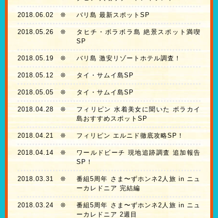
2018.06.02
❊
バリ島 最新スポットSP
2018.05.26
❊
タヒチ・ボラボラ島 絶景スポット満喫
SP
2018.05.19
❊
バリ島 激安リゾートホテル調査！
2018.05.12
❊
タイ・サムイ島SP
2018.05.05
❊
タイ・サムイ島SP
2018.04.28
❊
フィリピン 水着美女に聞いた ボラカイ
島おすすめスポットSP
2018.04.21
❊
フィリピン エルニド徹底攻略SP！
2018.04.14
❊
ワールドビーチ 現地追跡調査 追加報告
SP！
2018.03.31
❊
番組5周年 さま〜ずホンネ2人旅 in ニュ
ーカレドニア 完結編
2018.03.24
❊
番組5周年 さま〜ずホンネ2人旅 in ニュ
ーカレドニア 2週目