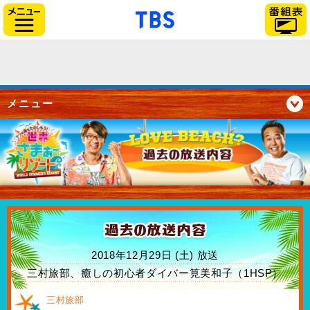
「TBSテレビ」トップペー
サイドメニュー
メニュー
2018年12月29日 (土) 放送
三村旅部、癒しの初心者ダイバー筧美和子（1HSP）
三村旅部