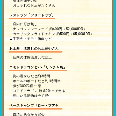
・現在開発中の街
・おしゃれなお店がたくさん
レストラン「ツリートップ」
・店内に窓は無し
・ナシゴレンシーフード 約400円（52,000IDR）
・ガーリックフライドチキン 約500円（65,000IDR）
→手羽先・モモ・胸肉など
お土産「名無しのお土産やさん」
・店内の体感温度50℃以上
コモドドラゴンと2S「リンチャ島」
・街の港からだと約3時間
・ホテルのボートだと約1時間半
・猿が300匹程 生息
・コモドドラゴン 時速20kmで走る
・島にいる動物は全て野生
ベースキャンプ「ロー・ブアヤ」
・血清があるから安心