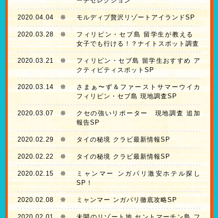
ーチセレクション
2020.04.04
❊
モルディブ贅沢リゾートアイランドSP
2020.03.28
❊
フィリピン・セブ島 留学生が教える
女子でも行ける！？ナイトスポット調査
2020.03.21
❊
フィリピン・セブ島 留学生おすすめ ア
クティビティスポットSP
2020.03.14
❊
さまぁ〜ず＆ファーストサマーウイカ
フィリピン・セブ島 現地調査SP
2020.03.07
❊
クセの強いリポーター 現地調査 追加
報告SP
2020.02.29
❊
タイの秘境 クラビ最新情報SP
2020.02.22
❊
タイの秘境 クラビ最新情報SP
2020.02.15
❊
ミャンマー ンガパリ激安ホテル探し
SP！
2020.02.08
❊
ミャンマー ンガパリ徹底攻略SP
2020.02.01
❊
未開のリゾート地 セントマーチン島 フ