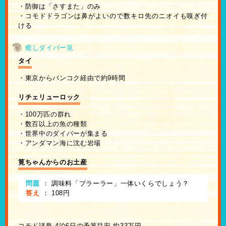
・防御は「さすまた」のみ
・コモドドラゴンは鼻がよいので数キロ先のニオイも嗅ぎ付
ける
癒しダイバー筧
タイ
・東京からバンコク経由で約9時間
リチェリューロック
・100万匹の群れ
・数百以上の魚の種類
・世界中のダイバーが集まる
・アンダマン海に沈む岩場
筧ちゃんからのお土産
問題
：
調味料「プラーラー」一体いくらでしょう？
答え
：
108円
コモド諸島 4泊6日の予算目安 約33万円