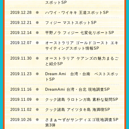
スポットSP
2019.12.28
❊
ハワイ・ワイキキ 王道スポットSP
2019.12.21
❊
フィジー マストスポットSP
2019.12.14
❊
平野ノラ フィジー 七変化リポートSP
2019.12.07
❊
オーストラリア ゴールドコースト エキ
サイティングスポット情報SP
2019.11.30
❊
オーストラリア ケアンズの魅力まるご
と紹介SP
2019.11.23
❊
Dream Ami 台湾・台南 ベストスポッ
トSP
2019.11.16
❊
DreamAmi 台湾・台北 現地調査SP
2019.11.09
❊
クック諸島 ラロトンガ島 素朴な疑問SP
2019.11.02
❊
クック諸島 アイツタキ島 海満喫SP
2019.10.26
❊
さまぁ〜ずがサンディエゴ現地調査SP
第3弾