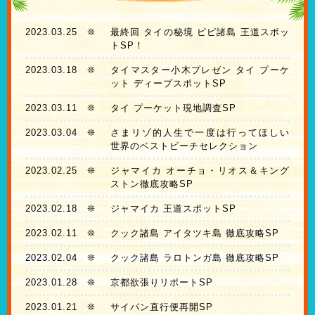
2023.03.25
❊
最終回 タイの秘境 ピピ諸島 王道スポッ
トSP！
2023.03.18
❊
タイマスター小木プレゼン タイ プーケ
ット ディープスポットSP
2023.03.11
❊
タイ プーケット現地調査SP
2023.03.04
❊
さまリゾ的人生で一度は行ってほしい
世界のベストビーチセレクション
2023.02.25
❊
ジャマイカ オーチョ・リオス＆キング
ストン徹底攻略SP
2023.02.18
❊
ジャマイカ 王道スポットSP
2023.02.11
❊
クック諸島 アイタツキ島 徹底攻略SP
2023.02.04
❊
クック諸島 ラロトンガ島 徹底攻略SP
2023.01.28
❊
京都欲張りリポートSP
2023.01.21
❊
サイパン直行便再開SP