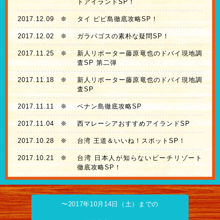
トアイランドSP！
2017.12.09
❊
タイ ピピ島徹底攻略SP！
2017.12.02
❊
ガラパゴスの素朴な疑問SP！
2017.11.25
❊
新人リポーター藤原竜也のドバイ現地調
査SP 第二弾
2017.11.18
❊
新人リポーター藤原竜也のドバイ現地調
査SP
2017.11.11
❊
ペナン島徹底攻略SP
2017.11.04
❊
西マレーシアおすすめアイランドSP
2017.10.28
❊
台湾 王道＆いいね！スポットSP！
2017.10.21
❊
台湾 日本人が知らないビーチリゾート
徹底攻略SP！
〜2017年10月14日（土）までの