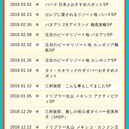
2019.03.02
❊
バハマ 日本人おすすめスポットSP
2019.02.23
❊
セレブに愛されるリゾート地 バハマSP
2019.02.16
❊
バヌアツ 2大アイランド 徹底攻略SP
2019.02.09
❊
注目のビーチリゾート地 バヌアツSP
2019.02.02
❊
注目のビーチリゾート地 カンボジア離
島SP
2019.01.26
❊
注目のビーチリゾート地 カンボジアSP
2019.01.19
❊
タイ・カオラックのダイバーおすすめス
ポット
2019.01.12
❊
三村旅部 こんな事もしてましたSP
2019.01.05
❊
ドリブラー丸山 メキシコ アクティビテ
ィSP
2018.12.29
❊
三村旅部、癒しの初心者ダイバー筧美和
子（1HSP）
2018.12.22
❊
ドリブラー丸山 メキシコ・カンクン王