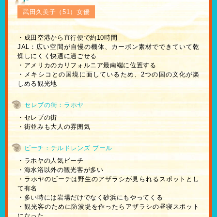
武田久美子（51）女優
・成田空港から直行便で約10時間
JAL：広い空間が自慢の機体、カーボン素材でできていて乾
燥しにくく快適に過ごせる
・アメリカのカリフォルニア最南端に位置する
・メキシコとの国境に面しているため、2つの国の文化が楽
しめる観光地
セレブの街：ラホヤ
・セレブの街
・街並みも大人の雰囲気
ビーチ：チルドレンズ プール
・ラホヤの人気ビーチ
・海水浴以外の観光客が多い
・ラホヤのビーチは野生のアザラシが見られるスポットとし
て有名
・多い時には岩場だけでなく砂浜にもやってくる
・観光客のために防波堤を作ったらアザラシの昼寝スポット
になった