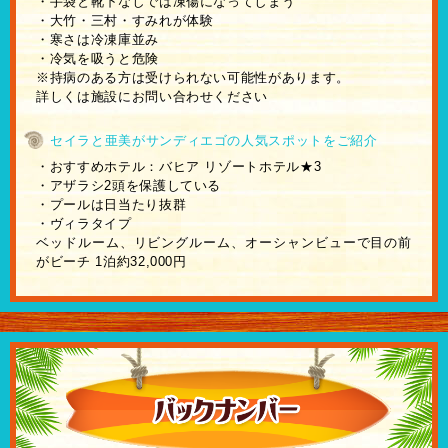
・手袋と靴下なしでは凍傷になってしまう
・大竹・三村・すみれが体験
・寒さは冷凍庫並み
・冷気を吸うと危険
※持病のある方は受けられない可能性があります。
詳しくは施設にお問い合わせください
セイラと亜美がサンディエゴの人気スポットをご紹介
・おすすめホテル：バヒア リゾートホテル★3
・アザラシ2頭を保護している
・プールは日当たり抜群
・ヴィラタイプ
ベッドルーム、リビングルーム、オーシャンビューで目の前
がビーチ 1泊約32,000円