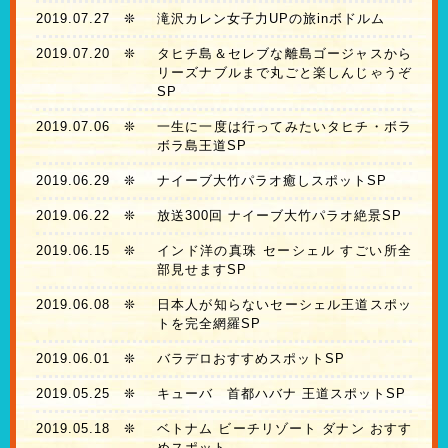
2019.07.27
❊
滝沢カレン女子力UPの旅inボドルム
2019.07.20
❊
タヒチ島＆セレブな離島ゴージャスから
リーズナブルまで丸ごと楽しんじゃうぞ
SP
2019.07.06
❊
一生に一度は行ってみたいタヒチ・ボラ
ボラ島王道SP
2019.06.29
❊
ナイーブ大竹パラオ癒しスポットSP
2019.06.22
❊
放送300回 ナイーブ大竹パラオ絶景SP
2019.06.15
❊
インド洋の真珠 セーシェル すごい所全
部見せますSP
2019.06.08
❊
日本人が知らないセーシェル王道スポッ
トを完全網羅SP
2019.06.01
❊
バラデロおすすめスポットSP
2019.05.25
❊
キューバ 首都ハバナ 王道スポットSP
2019.05.18
❊
ベトナム ビーチリゾート ダナン おすす
めスポット