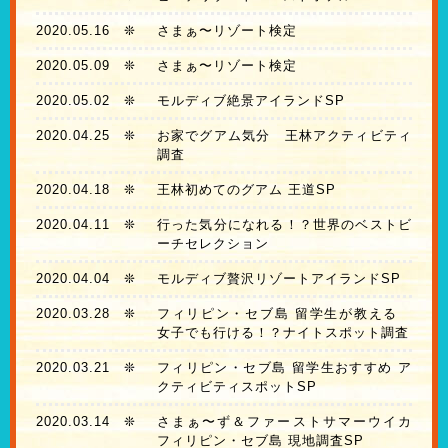
2020.05.16
❊
さまぁ〜リゾート検定
2020.05.09
❊
さまぁ〜リゾート検定
2020.05.02
❊
モルディブ絶景アイランドSP
2020.04.25
❊
お家でグアム気分 王林アクティビティ
調査
2020.04.18
❊
王林初めてのグアム 王道SP
2020.04.11
❊
行った気分になれる！？世界のベストビ
ーチセレクション
2020.04.04
❊
モルディブ贅沢リゾートアイランドSP
2020.03.28
❊
フィリピン・セブ島 留学生が教える
女子でも行ける！？ナイトスポット調査
2020.03.21
❊
フィリピン・セブ島 留学生おすすめ ア
クティビティスポットSP
2020.03.14
❊
さまぁ〜ず＆ファーストサマーウイカ
フィリピン・セブ島 現地調査SP