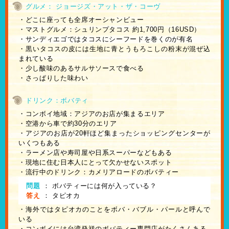
グルメ： ジョージズ・アット・ザ・コーヴ
・どこに座っても全席オーシャンビュー
・マストグルメ：シュリンプタコス 約1,700円（16USD）
・サンディエゴではタコスにシーフードを巻くのが有名
・黒いタコスの皮には生地に青とうもろこしの粉末が混ぜ込
まれている
・少し酸味のあるサルサソースで食べる
・さっぱりした味わい
ドリンク：ボバティ
・コンボイ地域：アジアのお店が集まるエリア
・空港から車で約30分のエリア
・アジアのお店が20軒ほど集まったショッピングセンターが
いくつもある
・ラーメン店や寿司屋や日系スーパーなどもある
・現地に住む日本人にとって欠かせないスポット
・流行中のドリンク：カメリアロードのボバティー
問題
：
ボバティーには何が入っている？
答え
：
タピオカ
・海外ではタピオカのことをボバ・バブル・パールと呼んで
いる
・コンボイには台湾発祥のボバティー専門店がたくさんある