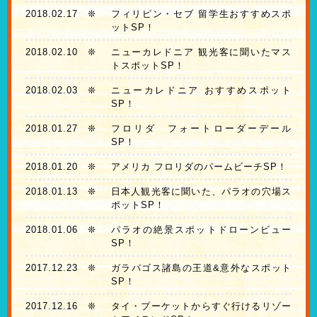
2018.02.17
❊
フィリピン・セブ 留学生おすすめスポ
ットSP！
2018.02.10
❊
ニューカレドニア 観光客に聞いたマス
トスポットSP！
2018.02.03
❊
ニューカレドニア おすすめスポット
SP！
2018.01.27
❊
フロリダ フォートローダーデール
SP！
2018.01.20
❊
アメリカ フロリダのパームビーチSP！
2018.01.13
❊
日本人観光客に聞いた、パラオの穴場ス
ポットSP！
2018.01.06
❊
パラオの絶景スポットドローンビュー
SP！
2017.12.23
❊
ガラパゴス諸島の王道&意外なスポット
SP！
2017.12.16
❊
タイ・プーケットからすぐ行けるリゾー