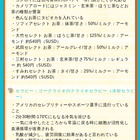
・カメリアロードにはジャスミン・玄米茶・ほうじ茶などお
茶の種類が豊富
・色んなお茶にタピオカを入れている
・ソフィアセレクト お茶：抹茶/甘さ：50%/ミルク：アーモ
ンド
・大竹セレクト お茶：ほうじ茶/甘さ：125%/ミルク：アー
モンド 約540円（5USD）
・武田セレクト お茶：アールグレイ/甘さ：50%/ミルク：ア
ーモンド
・三村セレクト：お茶：玄米茶/甘さ75%/ミルク：レギュラ
ー 約 540円（5USD）
・すみれセレクト お茶：タイ/甘さ：25%/ミルクー：アーモ
ンド 約540円（5USD）
セラピー：ゴークライオのクライオセラピー（冷却セラピ
ー）
・アメリカのセレブリティーやスポーツ選手に流行っている
こと
・2分30秒間-170℃にもなる冷気を浴びる
・一気に冷やしたところから常温に戻る時に細胞が活性化し
血液循環が改善される
・乳酸が減少し、疲労回復に効果があると言われている