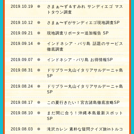
2019.10.19
❊
さまぁ〜ず＆すみれ サンディエゴ マス
トタウン調査
2019.10.12
❊
さまぁ〜ずがサンディエゴ現地調査SP
2019.09.21
❊
現地調査リポーター追加報告 SP
2019.09.14
❊
インドネシア・バリ島 話題のサービス
徹底調査
2019.09.07
❊
インドネシア・バリ島 お得情報SP
2019.08.31
❊
ドリブラー丸山イタリアサルデーニャ島
SP
2019.08.24
❊
ドリブラー丸山イタリアサルデーニャ島
SP
2019.08.17
❊
この夏行きたい！宮古諸島徹底攻略SP
2019.08.10
❊
まだ間に合う！沖縄本島最新スポット
SP
2019.08.03
❊
滝沢カレン 素朴な疑問クイズ旅inトルコ