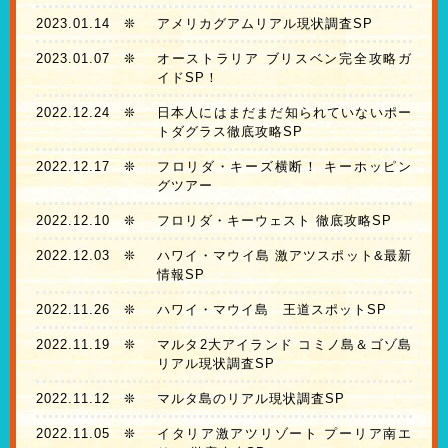
2023.01.14
❊
アメリカグアムリアル現状調査SP
2023.01.07
❊
オーストラリア ブリスベン完全攻略ガ
イドSP！
2022.12.24
❊
日本人にはまだまだ知られていないポー
トダグラス徹底攻略SP
2022.12.17
❊
フロリダ・キーズ横断！ キーホッピン
グツアー
2022.12.10
❊
フロリダ・キーウェスト 徹底攻略SP
2022.12.03
❊
ハワイ・マウイ島 激アツスポット&最新
情報SP
2022.11.26
❊
ハワイ・マウイ島 王道スポットSP
2022.11.19
❊
マルタ2大アイランド コミノ島＆ゴゾ島
リアル現状調査SP
2022.11.12
❊
マルタ島のリアル現状調査SP
2022.11.05
❊
イタリア激アツリゾート プーリア南エ