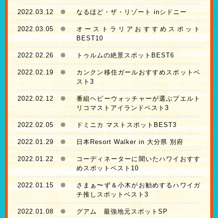
2022.03.12
❊
なるほど・ザ・リゾート inシドニー
2022.03.05
❊
オーストラリアおすすめスポット
BEST10
2022.02.26
❊
トゥルムの絶景スポットBEST6
2022.02.19
❊
カンクン移住ガールおすすめスポットベ
スト3
2022.02.12
❊
番組ヘビーウォッチャーが選ぶプエルト
リコマストアイランドベスト3
2022.02.05
❊
ドミニカ マストスポットBEST3
2022.01.29
❊
日本Resort Walker in 大分県 別府
2022.01.22
❊
コーディネーターに聞いたハワイおすす
めスポットベスト10
2022.01.15
❊
さまぁ〜ず＆小木がお勧めするハワイガ
チ推しスポットベスト3
2022.01.08
❊
グアム 最強地元スポットSP