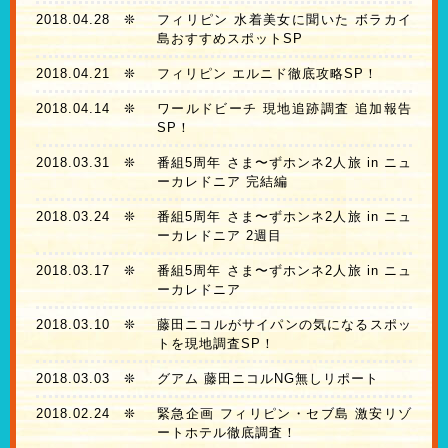
2018.04.28
❊
フィリピン 水着美女に聞いた ボラカイ
島おすすめスポットSP
2018.04.21
❊
フィリピン エルニド徹底攻略SP！
2018.04.14
❊
ワールドビーチ 現地追跡調査 追加報告
SP！
2018.03.31
❊
番組5周年 さま〜ずホンネ2人旅 in ニュ
ーカレドニア 完結編
2018.03.24
❊
番組5周年 さま〜ずホンネ2人旅 in ニュ
ーカレドニア 2週目
2018.03.17
❊
番組5周年 さま〜ずホンネ2人旅 in ニュ
ーカレドニア
2018.03.10
❊
藤田ニコルがサイパンの気になるスポッ
トを現地調査SP！
2018.03.03
❊
グアム 藤田ニコルNG無しリポート
2018.02.24
❊
緊急企画 フィリピン・セブ島 激安リゾ
ートホテル徹底調査！