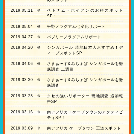
2019.05.11
❊
ベトナム・ホイアンのお得スポット
SP！
2019.05.04
❊
平野ノラグアム七変化リポート
2019.04.27
❊
バブリーノラグアムリポート
2019.04.20
❊
シンガポール 現地日本人おすすめ！デ
ィープスポットSP
2019.04.06
❊
さまぁ〜ず&みちょぱ シンガポールを徹
底調査 二週目
2019.03.30
❊
さまぁ〜ず&みちょぱ シンガポールを徹
底調査
2019.03.23
❊
クセの強いリポーター 現地調査 追加報
告SP
2019.03.16
❊
南アフリカ・ケープタウンのアクティビ
ティSP！
2019.03.09
❊
南アフリカ ケープタウン 王道スポット