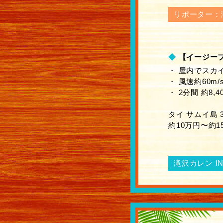
リポーター：
◆
【イージー
・ 屋内でスカ
・ 風速約60m
・ 2分間 約8,4
タイ サムイ島 
約10万円〜約1
滝沢カレン I