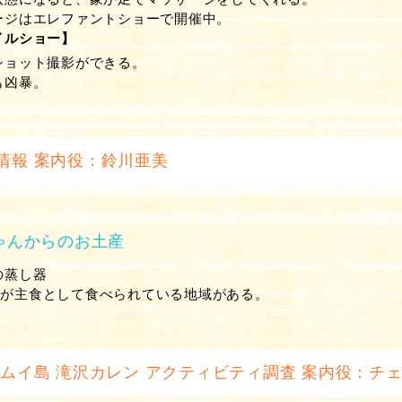
ージはエレファントショーで開催中。
イルショー】
ショット撮影ができる。
も凶暴。
情報 案内役：鈴川亜美
ゃんからのお土産
の蒸し器
米が主食として食べられている地域がある。
サムイ島 滝沢カレン アクティビティ調査 案内役：チ