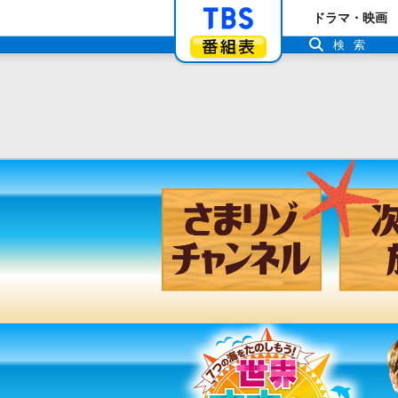
「TBSテレビ」ト
ドラマ・映画
番組表
検索
さまリゾ