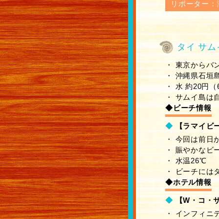
リポーター：
タイ サム
・ 東京からバ
・ 沖縄県石垣
・ 水 約20円（
・ サムイ島は
◆ビーチ情報
◆
【ラマイビ
・ 今回は前日
・ 賑やかなビ
・ 水温26℃
・ ビーチには
◆ホテル情報
◆
【W・コ・
・ インフィニ