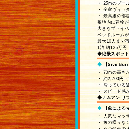
・ 25mのプー
・ 全室ヴィラ
・ 最高級の部
敷地内に建物が
大きなプライ
ベッドルームが
最大10人まで
1泊 約125万円
◆絶景スポッ
◆
【Sive Bu
・ 70mの高
・ 約2,700円（
・ 滑っている
・ スピード感
◆ナムアン サ
◆
【象による
・ 人気なマッ
・ 象の様々な
・ うつ伏せの