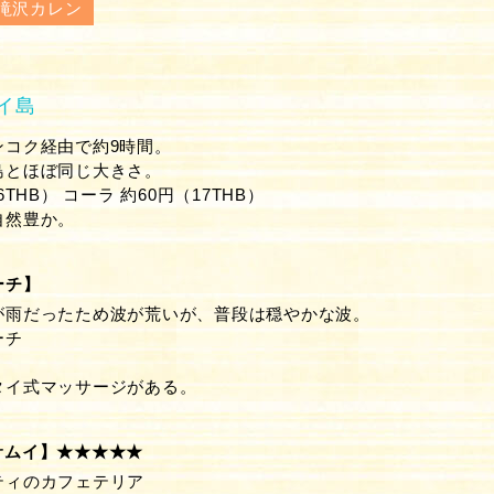
滝沢カレン
イ島
ンコク経由で約9時間。
島とほぼ同じ大きさ。
6THB） コーラ 約60円（17THB）
自然豊か。
ーチ】
が雨だったため波が荒いが、普段は穏やかな波。
ーチ
タイ式マッサージがある。
サムイ】★★★★★
ティのカフェテリア