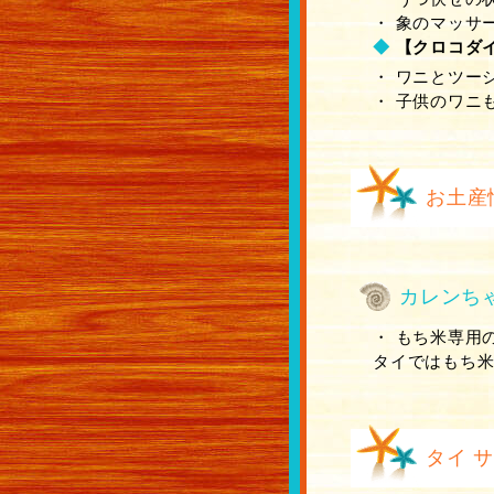
・ 象のマッサ
◆
【クロコダ
・ ワニとツー
・ 子供のワニ
お土産
カレンち
・ もち米専用
タイではもち
タイ 