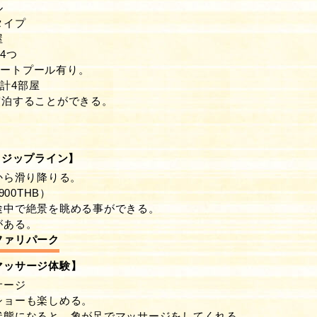
ル
タイプ
屋
4つ
ベートプール有り。
計4部屋
宿泊することができる。
ト
ri ジップライン】
さから滑り降りる。
900THB）
途中で絶景を眺める事ができる。
がある。
ファリパーク
マッサージ体験】
サージ
ショーも楽しめる。
状態になると、象が足でマッサージをしてくれる。