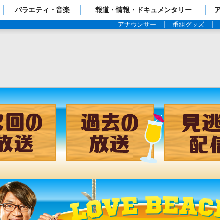
ップページ
バラエティ・音楽
報道・情報・ドキュメンタリー
アナウンサー
番組グッズ
チャンネル
次回の放送
過去の放送