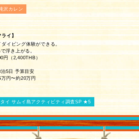
滝沢カレン
フライ】
イダイビング体験ができる。
/sで浮き上がる。
00円（2,400THB）
3泊5日 予算目安
5万円〜約20万円
Nタイ サムイ島アクティビティ調査SP ★5