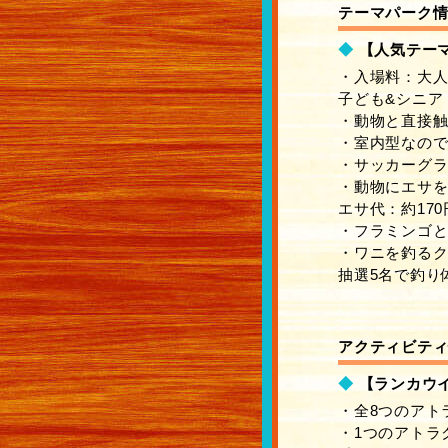
テーマパーク
◆
【人気テーマ
・入場料：大人 
子ども&シニア 
・動物と直接
・室内型なので
・サッカーグラ
・動物にエサ
エサ代：約170
・フラミンゴ
・ワニを釣る
抽選5名で釣り
アクティビテ
◆
【ランカウイ
・全8つのアト
・1つのアトラク