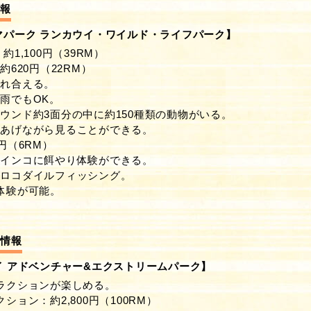
情報
パーク ランカウイ・ワイルド・ライフパーク】
約1,100円（39RM）
約620円（22RM）
触れ合える。
雨でもOK。
ウンド約3面分の中に約150種類の動物がいる。
をあげながら見ることができる。
円（6RM）
とインコに餌やり体験ができる。
クロコダイルフィッシング。
体験が可能。
ィ情報
 アドベンチャー&エクストリームパーク】
ラクションが楽しめる。
ション：約2,800円（100RM）