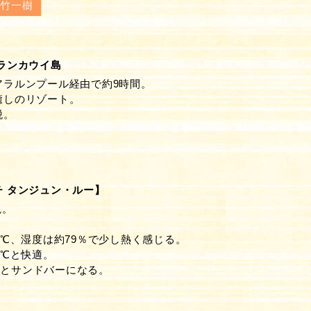
大竹一樹
ランカウイ島
アラルンプール経由で約9時間。
癒しのリゾート。
税。
 タンジュン・ルー】
観。
.6℃、湿度は約79％で少し熱く感じる。
8℃と快適。
るとサンドバーになる。