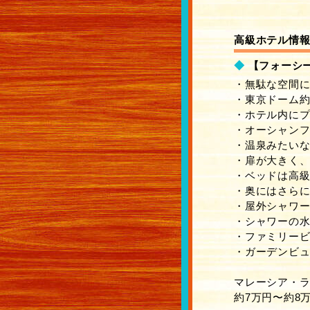
高級ホテル情
◆
【フォーシー
・無駄な空間
・東京ドーム約
・ホテル内に
・オーシャン
・温泉みたい
・扉が大きく
・ベッドは高
・奥にはさら
・屋外シャワ
・シャワーの
・ファミリービー
・ガーデンビュー
マレーシア・ラ
約7万円〜約8万