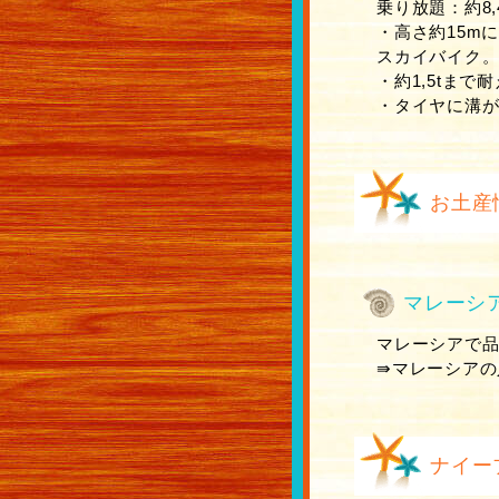
乗り放題：約8,
・高さ約15m
スカイバイク
・約1,5tま
・タイヤに溝
お土産
マレーシ
マレーシアで品
⇛マレーシアの
ナイー