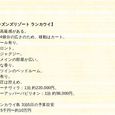
報
ズンズリゾート ランカウイ】
に高級感がある。
4個分の広さのため、移動はカート。
プール有り。
フロント。
なジャグジー。
、メインの部屋が広い。
級な香り。
にツインのベッドルーム。
ー有り。
水圧は控えめ。
チヴィラ：1泊 約220,000円。
アッパーパビリオン：1泊 約98,000円。
ンカウイ島 3泊5日の予算目安
5千円〜約10万円