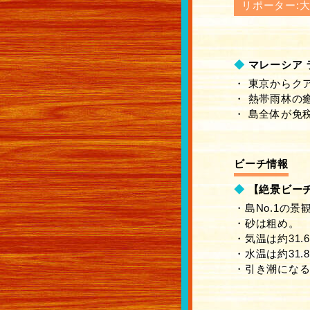
リポーター:
◆
マレーシア 
・ 東京からク
・ 熱帯雨林の
・ 島全体が免
ビーチ情報
◆
【絶景ビーチ
・島No.1の景
・砂は粗め。
・気温は約31
・水温は約31.
・引き潮にな