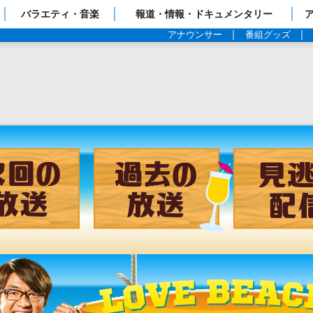
ップページ
バラエティ・音楽
報道・情報・ドキュメンタリー
アナウンサー
番組グッズ
チャンネル
次回の放送
過去の放送