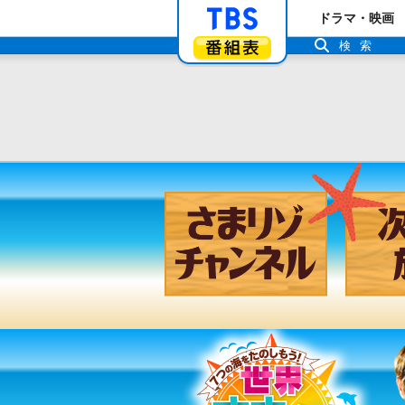
「TBSテレビ」ト
ドラマ・映画
番組表
検索
さまリゾ