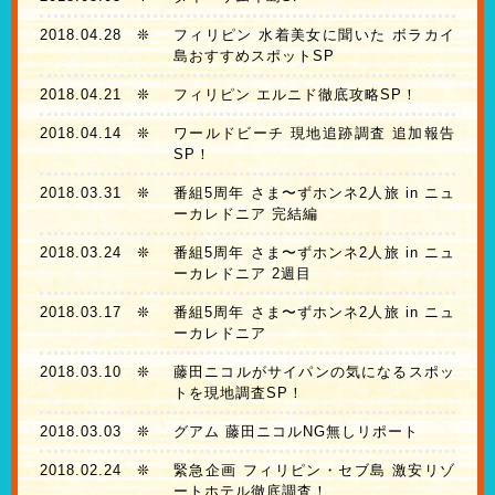
2018.04.28
❊
フィリピン 水着美女に聞いた ボラカイ
島おすすめスポットSP
2018.04.21
❊
フィリピン エルニド徹底攻略SP！
2018.04.14
❊
ワールドビーチ 現地追跡調査 追加報告
SP！
2018.03.31
❊
番組5周年 さま〜ずホンネ2人旅 in ニュ
ーカレドニア 完結編
2018.03.24
❊
番組5周年 さま〜ずホンネ2人旅 in ニュ
ーカレドニア 2週目
2018.03.17
❊
番組5周年 さま〜ずホンネ2人旅 in ニュ
ーカレドニア
2018.03.10
❊
藤田ニコルがサイパンの気になるスポッ
トを現地調査SP！
2018.03.03
❊
グアム 藤田ニコルNG無しリポート
2018.02.24
❊
緊急企画 フィリピン・セブ島 激安リゾ
ートホテル徹底調査！