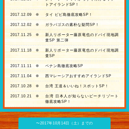
トアイランドSP！
2017.12.09
❊
タイ ピピ島徹底攻略SP！
2017.12.02
❊
ガラパゴスの素朴な疑問SP！
2017.11.25
❊
新人リポーター藤原竜也のドバイ現地調
査SP 第二弾
2017.11.18
❊
新人リポーター藤原竜也のドバイ現地調
査SP
2017.11.11
❊
ペナン島徹底攻略SP
2017.11.04
❊
西マレーシアおすすめアイランドSP
2017.10.28
❊
台湾 王道＆いいね！スポットSP！
2017.10.21
❊
台湾 日本人が知らないビーチリゾート
徹底攻略SP！
〜2017年10月14日（土）までの