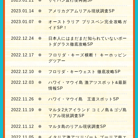
2023.01.21
❊
サイパン直行便再開SP
2023.01.14
❊
アメリカグアムリアル現状調査SP
2023.01.07
❊
オーストラリア ブリスベン完全攻略ガ
イドSP！
2022.12.24
❊
日本人にはまだまだ知られていないポー
トダグラス徹底攻略SP
2022.12.17
❊
フロリダ・キーズ横断！ キーホッピン
グツアー
2022.12.10
❊
フロリダ・キーウェスト 徹底攻略SP
2022.12.03
❊
ハワイ・マウイ島 激アツスポット&最新
情報SP
2022.11.26
❊
ハワイ・マウイ島 王道スポットSP
2022.11.19
❊
マルタ2大アイランド コミノ島＆ゴゾ島
リアル現状調査SP
2022.11.12
❊
マルタ島のリアル現状調査SP
2022.11.05
❊
イタリア激アツリゾート プーリア南エ