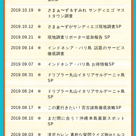
2019.10.19
❊
さまぁ〜ず＆すみれ サンディエゴ マス
トタウン調査
2019.10.12
❊
さまぁ〜ずがサンディエゴ現地調査SP
2019.09.21
❊
現地調査リポーター追加報告 SP
2019.09.14
❊
インドネシア・バリ島 話題のサービス
徹底調査
2019.09.07
❊
インドネシア・バリ島 お得情報SP
2019.08.31
❊
ドリブラー丸山イタリアサルデーニャ島
SP
2019.08.24
❊
ドリブラー丸山イタリアサルデーニャ島
SP
2019.08.17
❊
この夏行きたい！宮古諸島徹底攻略SP
2019.08.10
❊
まだ間に合う！沖縄本島最新スポット
SP
2019.08.03
❊
滝沢カレン 素朴な疑問クイズ旅inトルコ