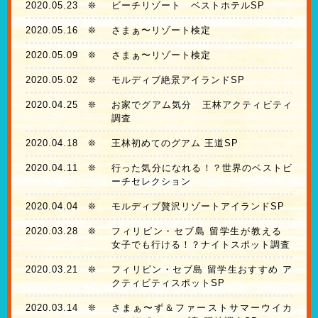
2020.05.23
❊
ビーチリゾート ベストホテルSP
2020.05.16
❊
さまぁ〜リゾート検定
2020.05.09
❊
さまぁ〜リゾート検定
2020.05.02
❊
モルディブ絶景アイランドSP
2020.04.25
❊
お家でグアム気分 王林アクティビティ
調査
2020.04.18
❊
王林初めてのグアム 王道SP
2020.04.11
❊
行った気分になれる！？世界のベストビ
ーチセレクション
2020.04.04
❊
モルディブ贅沢リゾートアイランドSP
2020.03.28
❊
フィリピン・セブ島 留学生が教える
女子でも行ける！？ナイトスポット調査
2020.03.21
❊
フィリピン・セブ島 留学生おすすめ ア
クティビティスポットSP
2020.03.14
❊
さまぁ〜ず＆ファーストサマーウイカ