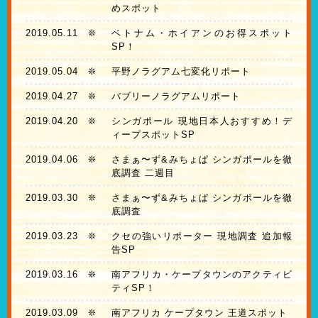
めスポット
2019.05.11
❊
ベトナム・ホイアンのお得スポット
SP！
2019.05.04
❊
平野ノラグアム七変化リポート
2019.04.27
❊
バブリーノラグアムリポート
2019.04.20
❊
シンガポール 現地日本人おすすめ！デ
ィープスポットSP
2019.04.06
❊
さまぁ〜ず&みちょぱ シンガポールを徹
底調査 二週目
2019.03.30
❊
さまぁ〜ず&みちょぱ シンガポールを徹
底調査
2019.03.23
❊
クセの強いリポーター 現地調査 追加報
告SP
2019.03.16
❊
南アフリカ・ケープタウンのアクティビ
ティSP！
2019.03.09
❊
南アフリカ ケープタウン 王道スポット