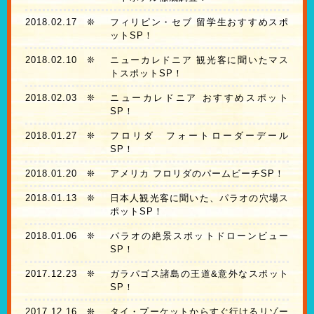
2018.02.17
❊
フィリピン・セブ 留学生おすすめスポ
ットSP！
2018.02.10
❊
ニューカレドニア 観光客に聞いたマス
トスポットSP！
2018.02.03
❊
ニューカレドニア おすすめスポット
SP！
2018.01.27
❊
フロリダ フォートローダーデール
SP！
2018.01.20
❊
アメリカ フロリダのパームビーチSP！
2018.01.13
❊
日本人観光客に聞いた、パラオの穴場ス
ポットSP！
2018.01.06
❊
パラオの絶景スポットドローンビュー
SP！
2017.12.23
❊
ガラパゴス諸島の王道&意外なスポット
SP！
2017.12.16
❊
タイ・プーケットからすぐ行けるリゾー