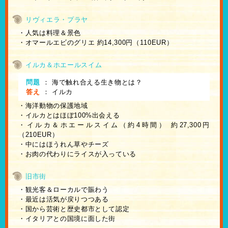
リヴィエラ・プラヤ
・人気は料理＆景色
・オマールエビのグリエ 約14,300円（110EUR）
イルカ＆ホエールスイム
問題
：
海で触れ合える生き物とは？
答え
：
イルカ
・海洋動物の保護地域
・イルカとはほぼ100%出会える
・イルカ＆ホエールスイム（約4時間） 約27,300円
（210EUR）
・中にはほうれん草やチーズ
・お肉の代わりにライスが入っている
旧市街
・観光客＆ローカルで賑わう
・最近は活気が戻りつつある
・国から芸術と歴史都市として認定
・イタリアとの国境に面した街