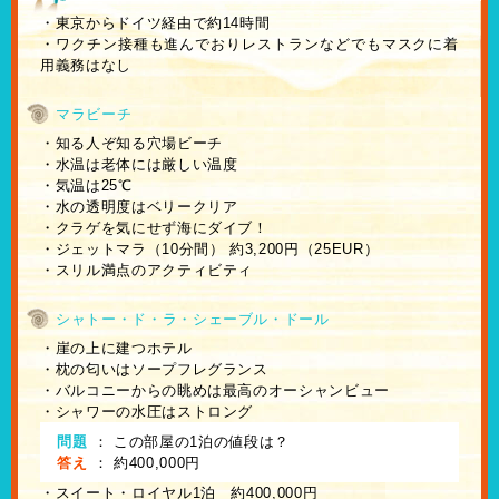
・東京からドイツ経由で約14時間
・ワクチン接種も進んでおりレストランなどでもマスクに着
用義務はなし
マラビーチ
・知る人ぞ知る穴場ビーチ
・水温は老体には厳しい温度
・気温は25℃
・水の透明度はベリークリア
・クラゲを気にせず海にダイブ！
・ジェットマラ（10分間） 約3,200円（25EUR）
・スリル満点のアクティビティ
シャトー・ド・ラ・シェーブル・ドール
・崖の上に建つホテル
・枕の匂いはソープフレグランス
・バルコニーからの眺めは最高のオーシャンビュー
・シャワーの水圧はストロング
問題
：
この部屋の1泊の値段は？
答え
：
約400,000円
・スイート・ロイヤル1泊 約400,000円