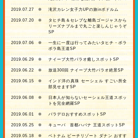
2019.07.27
❊
滝沢カレン女子力UPの旅inボドルム
2019.07.20
❊
タヒチ島＆セレブな離島ゴージャスから
リーズナブルまで丸ごと楽しんじゃうぞ
SP
2019.07.06
❊
一生に一度は行ってみたいタヒチ・ボラ
ボラ島王道SP
2019.06.29
❊
ナイーブ大竹パラオ癒しスポットSP
2019.06.22
❊
放送300回 ナイーブ大竹パラオ絶景SP
2019.06.15
❊
インド洋の真珠 セーシェル すごい所全
部見せますSP
2019.06.08
❊
日本人が知らないセーシェル王道スポッ
トを完全網羅SP
2019.06.01
❊
バラデロおすすめスポットSP
2019.05.25
❊
キューバ 首都ハバナ 王道スポットSP
2019.05.18
❊
ベトナム ビーチリゾート ダナン おすす