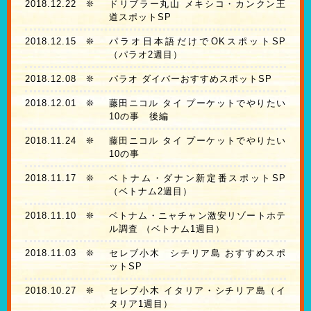
2018.12.22
❊
ドリブラー丸山 メキシコ・カンクン王
道スポットSP
2018.12.15
❊
パラオ日本語だけでOKスポットSP
（パラオ2週目）
2018.12.08
❊
パラオ ダイバーおすすめスポットSP
2018.12.01
❊
藤田ニコル タイ プーケットでやりたい
10の事 後編
2018.11.24
❊
藤田ニコル タイ プーケットでやりたい
10の事
2018.11.17
❊
ベトナム・ダナン新定番スポットSP
（ベトナム2週目）
2018.11.10
❊
ベトナム・ニャチャン激安リゾートホテ
ル調査 （ベトナム1週目）
2018.11.03
❊
セレブ小木 シチリア島 おすすめスポ
ットSP
2018.10.27
❊
セレブ小木 イタリア・シチリア島（イ
タリア1週目）