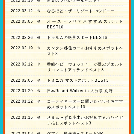
2022.03.19
❊
世界のヤバいプールベスト7
2022.03.12
❊
なるほど・ザ・リゾート inシドニー
2022.03.05
❊
オーストラリアおすすめスポット
BEST10
2022.02.26
❊
トゥルムの絶景スポットBEST6
2022.02.19
❊
カンクン移住ガールおすすめスポットベ
スト3
2022.02.12
❊
番組ヘビーウォッチャーが選ぶプエルト
リコマストアイランドベスト3
2022.02.05
❊
ドミニカ マストスポットBEST3
2022.01.29
❊
日本Resort Walker in 大分県 別府
2022.01.22
❊
コーディネーターに聞いたハワイおすす
めスポットベスト10
2022.01.15
❊
さまぁ〜ず＆小木がお勧めするハワイガ
チ推しスポットベスト3
2022.01.08
❊
グアム 最強地元スポットSP