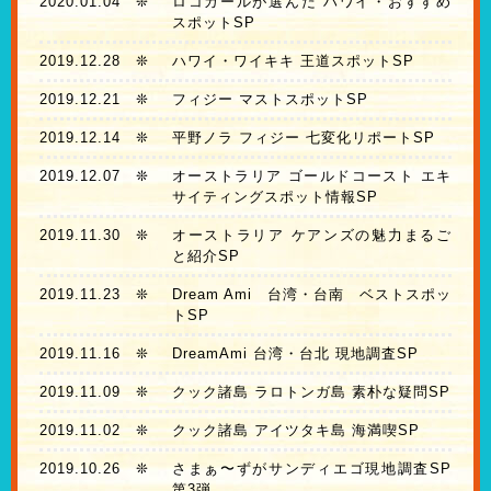
2020.01.04
❊
ロコガールが選んだ ハワイ・おすすめ
スポットSP
2019.12.28
❊
ハワイ・ワイキキ 王道スポットSP
2019.12.21
❊
フィジー マストスポットSP
2019.12.14
❊
平野ノラ フィジー 七変化リポートSP
2019.12.07
❊
オーストラリア ゴールドコースト エキ
サイティングスポット情報SP
2019.11.30
❊
オーストラリア ケアンズの魅力まるご
と紹介SP
2019.11.23
❊
Dream Ami 台湾・台南 ベストスポッ
トSP
2019.11.16
❊
DreamAmi 台湾・台北 現地調査SP
2019.11.09
❊
クック諸島 ラロトンガ島 素朴な疑問SP
2019.11.02
❊
クック諸島 アイツタキ島 海満喫SP
2019.10.26
❊
さまぁ〜ずがサンディエゴ現地調査SP
第3弾