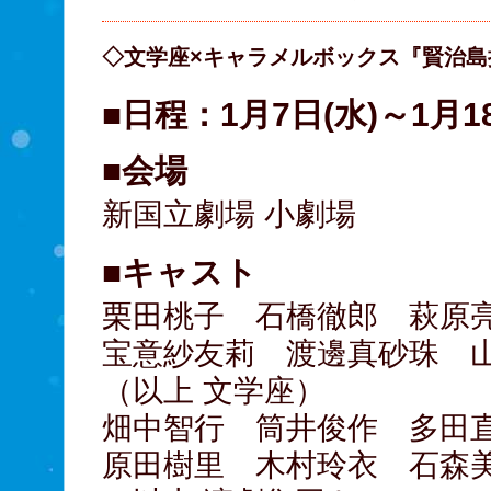
◇文学座×キャラメルボックス『賢治島探
■日程：1月7日(水)～1月18
■会場
新国立劇場 小劇場
■キャスト
栗田桃子 石橋徹郎 萩原
宝意紗友莉 渡邊真砂珠 
（以上 文学座）
畑中智行 筒井俊作 多田
原田樹里 木村玲衣 石森