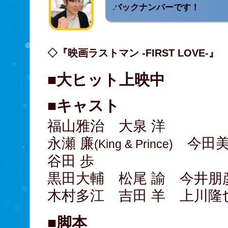
バックナンバーです！
◇『映画ラストマン -FIRST LOVE-』
■大ヒット上映中
■キャスト
福山雅治 大泉 洋
永瀬 廉
今田美
(King & Prince)
谷田 歩
黒田大輔 松尾 諭 今井朋
木村多江 吉田 羊 上川隆
■脚本