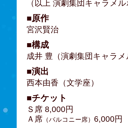
（以上 演劇集団キャラメ
■原作
宮沢賢治
■構成
成井 豊（演劇集団キャラ
■演出
西本由香（文学座）
■チケット
Ｓ席 8,000円
Ａ席
6,000
（バルコニー席）