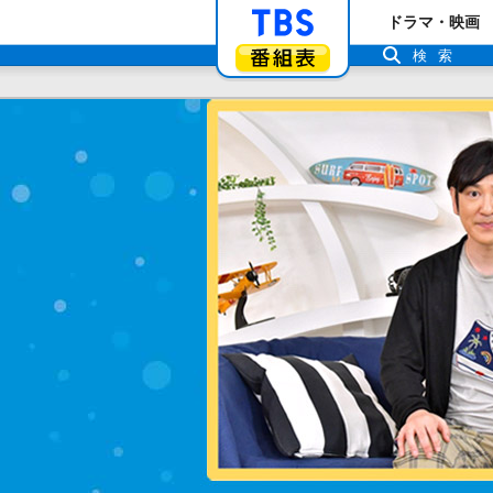
「TBSテレビ」ト
ドラマ・映画
番組表
検索