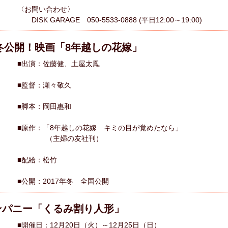
〈お問い合わせ〉
DISK GARAGE 050-5533-0888 (平日12:00～19:00)
年冬公開！映画「8年越しの花嫁」
■出演：佐藤健、土屋太鳳
■監督：瀬々敬久
■脚本：岡田惠和
■原作：「8年越しの花嫁 キミの目が覚めたなら」
（主婦の友社刊）
■配給：松竹
■公開：2017年冬 全国公開
ンパニー「くるみ割り人形」
■開催日：12月20日（火）～12月25日（日）