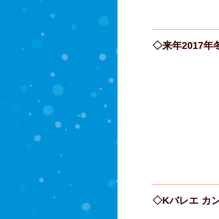
◇来年2017
◇Kバレエ カ