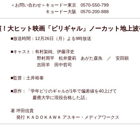
＜お問い合わせ＞キョードー東京 0570-550-799
キョードー大阪 0570-200-888
演！大ヒット映画「ビリギャル」ノーカット地上波
■放送時間：12月26日（月）よる9時放送
■キャスト：有村架純、伊藤淳史
野村周平 松井愛莉 あがた森魚 ／ 安田顕
吉田羊 田中哲司
■監督：土井裕泰
■原作：「学年ビリのギャルが1年で偏差値を40上げて
慶應大学に現役合格した話」
著 坪田信貴
発行 ＫＡＤＯＫＡＷＡ アスキー・メディアワークス