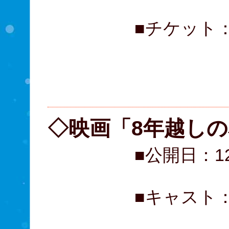
■チケット
一般 
大学生
高校
◇映画「8年越しの
■公開日：1
■キャスト
北村一輝