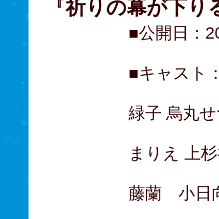
『祈りの幕が下り
■公開日：20
■キャスト：
溝端淳平
緑子 烏丸
春風亭昇
まりえ 上杉
桜田ひよ
藤蘭 小日