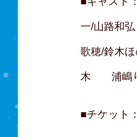
■キャスト：
大貫勇
一/山路和弘
木村花
歌穂/鈴木
コング
木 浦嶋り
小野田
■チケット： 
A席 