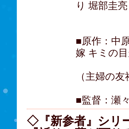
り 堀部圭亮
杉本哲
■原作：中
嫁 キミの
（主婦の友
■監督：瀬
◇『新参者』シリ