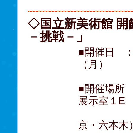
B席 
◇国立新美術館 開
－挑戦－」
■開催日 ：
（月）
■開催場所
展示室１E
＋野
京・六本木