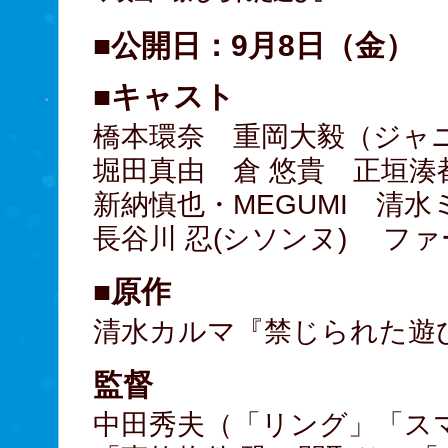
■公開日：9月8日（金）
■キャスト
橋本環奈 重岡大毅（ジャニ
堀田真由 倉 悠貴 正垣湊
新納慎也・MEGUMI 清水
長谷川 忍(シソンヌ) フ
■原作
清水カルマ『禁じられた遊び
監督
中田秀夫（「リング」「ス