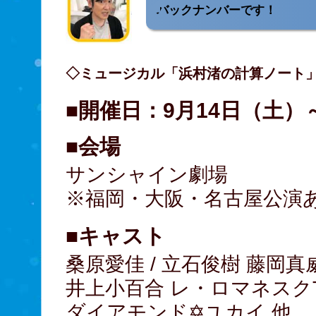
バックナンバーです！
◇ミュージカル「浜村渚の計算ノート
■開催日：9月14日（土）
■会場
サンシャイン劇場
※福岡・大阪・名古屋公演
■キャスト
桑原愛佳 / 立石俊樹 藤岡真威
井上小百合 レ・ロマネスクT
ダイアモンド✡ユカイ 他