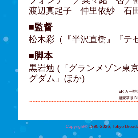
フォンチー／菜々緒 杏／
渡辺真起子 仲里依紗 石
■監督
松木彩（『半沢直樹』『テ
■脚本
黒岩勉 (『グランメゾン東
グダム」ほか)
ER カー型収
超豪華版 B
Copyright©
1995-2026, Tokyo Broadcas