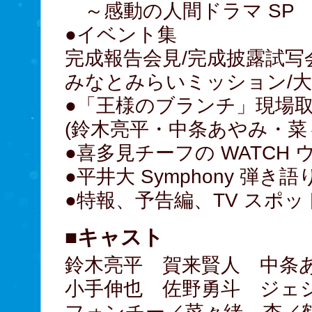
～感動の人間ドラマ SP
●イベント集
完成報告会見/完成披露試写会
みなとみらいミッション/
●「王様のブランチ」現場取
(鈴木亮平・中条あやみ・
●喜多見チーフの WATCH
●平井大 Symphony 弾
●特報、予告編、TV スポッ
■キャスト
鈴木亮平 賀来賢人 中条
小手伸也 佐野勇斗 ジェシー