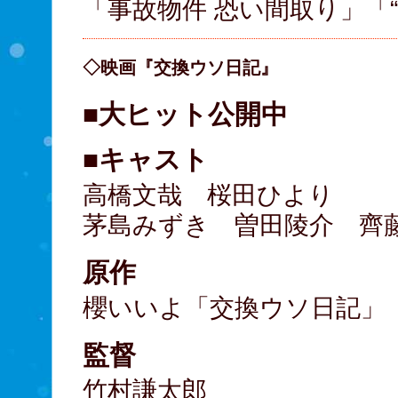
「事故物件 恐い間取り」「
◇映画『交換ウソ日記』
■大ヒット公開中
■キャスト
高橋文哉 桜田ひより
茅島みずき 曽田陵介 齊
原作
櫻いいよ「交換ウソ日記」
監督
竹村謙太郎