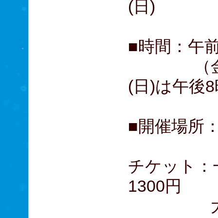
(日)
■時間：午前
（金曜日
(日)は午後
■開催場所
チケッ
1300円
大学生・