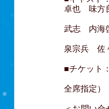
卓也 味方
岡崎百
武志 内海
那須幸
泉宗兵 佐
■チケット：S
A席 5
全席指定）
＜お問い