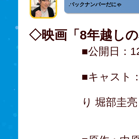
バックナンバーだにゃ
◇映画「8年越しの
■公開日：1
■キャスト
北村一輝
り 堀部圭亮
杉本哲