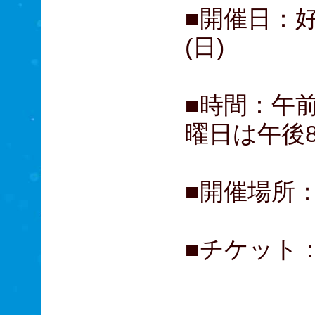
■開催日：好
(日)
■時間：午
曜日は午後
■開催場所
■チケット
小・中