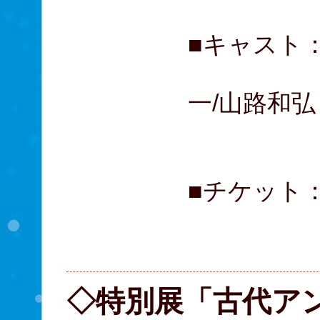
■キャスト：
大貫勇
一/山路和弘
木村花
■チケット： 
A席 
B席 
◇特別展「古代ア