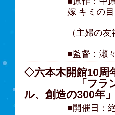
■原作：中
嫁 キミの
（主婦の友
■監督：瀬
◇六本木開館10周
「フランス宮
ル、創造の300年
■開催日：絶