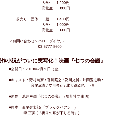
大学生 1,200円
高校生 800円
前売り・団体 一般 1,400円
大学生 1,000円
高校生 600円
＜お問い合わせ＞ハローダイヤル
03-5777-8600
傑作小説がついに実写化！映画『七つの会議』
■公開日：2019年2月１日（金）
■キャスト：野村萬斎 / 香川照之 / 及川光博 / 片岡愛之助 /
音尾琢真 / 立川談春 / 北大路欣也 他
■原作：池井戸潤『七つの会議』（集英社文庫刊）
■脚本：丑尾健太郎(「ブラックペアン」)
李 正美 (『祈りの幕が下りる時』)