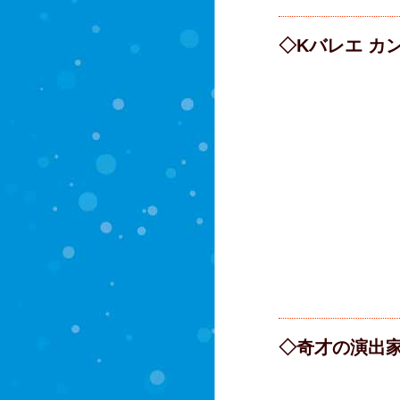
◇Kバレエ カ
◇奇才の演出