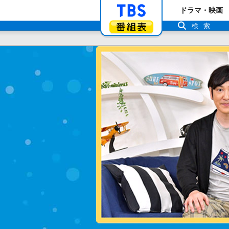
「TBSテレビ」ト
ドラマ・映画
番組表
検索