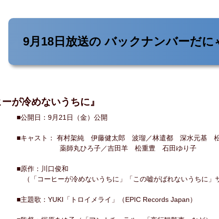
9月18日放送の
バックナンバーだに
ヒーが冷めないうちに』
■公開日：9月21日（金）公開
■キャスト： 有村架純 伊藤健太郎 波瑠／林遣都 深水元基 
薬師丸ひろ子／吉田羊 松重豊 石田ゆり子
■原作：川口俊和
（「コーヒーが冷めないうちに」「この嘘がばれないうちに」サ
■主題歌：YUKI「トロイメライ」（EPIC Records Japan）