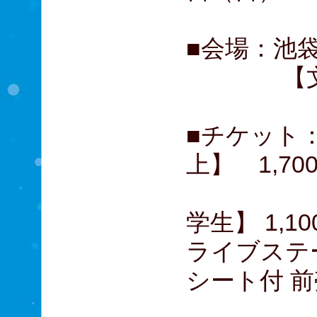
■会場：池
【文化会
■チケット
上】 1,70
子ど
学生】 1,10
ライブステ
シート付 
大人