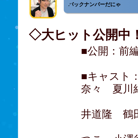
バックナンバーだにゃ
◇大ヒット公開中！
■公開：前
■キャスト
奈々 夏川
窪田正
井道隆 鶴
赤井英