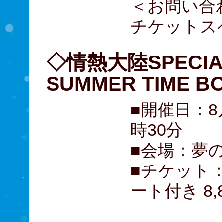
＜お問い合
チケットスペー
◇情熱大陸SPECIAL
SUMMER TIME B
■開催日：8
時30分
■会場：夢
■チケット
ート付き 8,
小学生