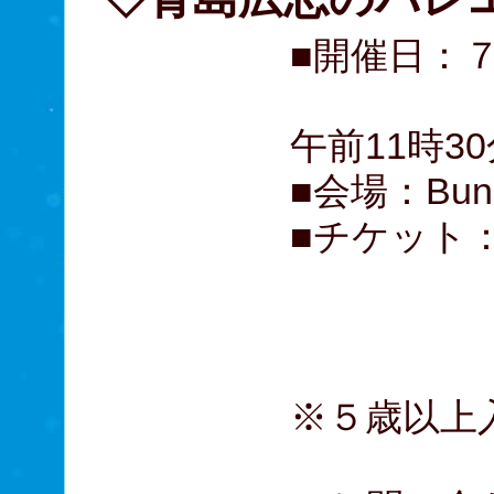
■開催日：
午前11時3
■会場：Bu
■チケット：
A席 4
B席 3
（
※５歳以上