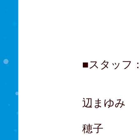
ユート
ユイ 
ミライ
シュウ
■スタッフ
シリー
キャラ
辺まゆみ
プロミ
穂子