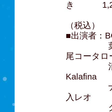
き 1,2
（税込）
■出演者：BO
葉加瀬
尾コータロ
清木場俊
Kalafina
ナオト
入レオ
クリス