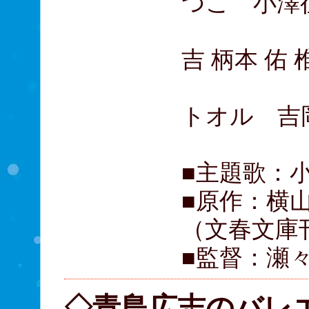
つこ 小澤
金井勇太
吉 柄本 佑
滝藤賢
トオル 吉
永瀬正
■主題歌：
■原作：横
（文春文庫
■監督：瀬
◇青島広志のバレ