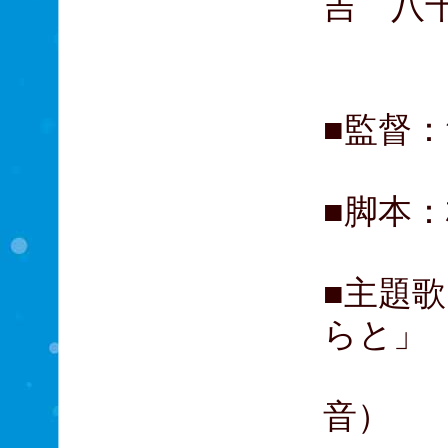
吉 八
濱津
■監督
■脚本
■主題
らと」
（作
音）