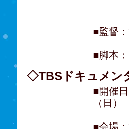
國
■監督
■脚本
◇TBSドキュメン
■開催日
（日）
■会場