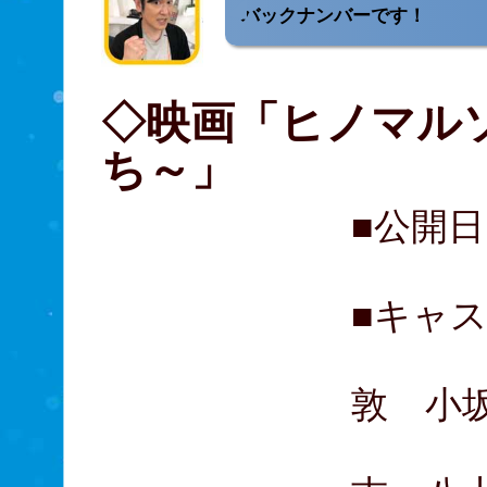
バックナンバーです！
◇映画「ヒノマル
ち～」
■公開日
■キャ
山田
敦 小
落合