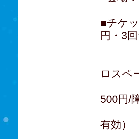
■チケッ
円・3回券
当日
大学
ロスペー
高校
500円/
（付
有効）