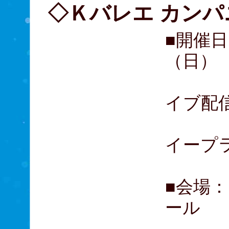
◇Ｋバレエ カン
■開催日
（日）
28
イブ配
イープ
■会場：
ール