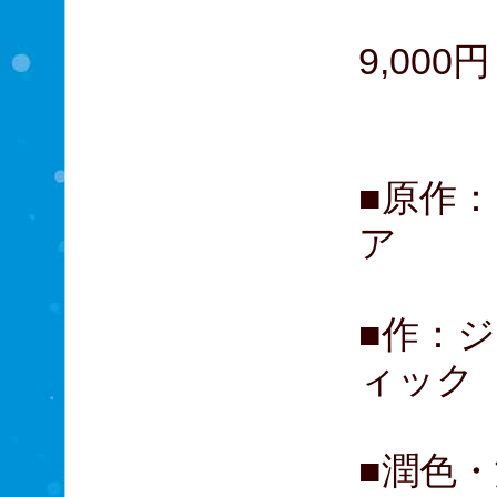
S席
9,000
（全
■原作
ア
■作：
ィック
■潤色