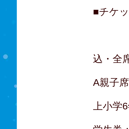
■チケッ
A席
B席
C席
込・全
A親子席：
大人１
上小学6