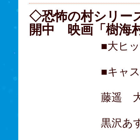
◇恐怖の村シリー
開中 映画「樹海
■大ヒ
■キャ
神尾
藤遥 
山下
黒沢あ
安達