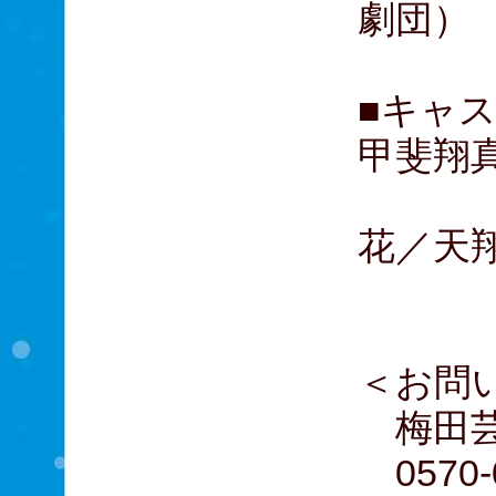
劇団）
■キャ
甲斐翔
ジュ
花／天
＜お問
梅田芸
0570-0