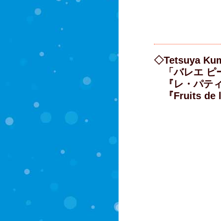
◇Tetsuya Ku
「バレエ ピ
『レ・パティ
『Fruits d