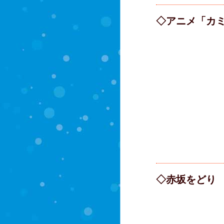
◇アニメ「カ
◇赤坂をど