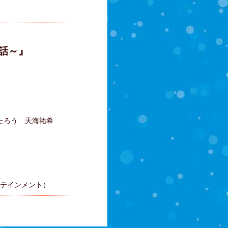
話～』
ろう 天海祐希
タテインメント）