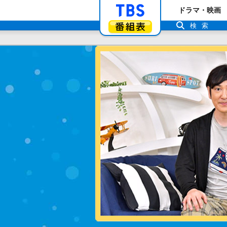
「TBSテレビ」ト
ドラマ・映画
番組表
検索