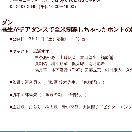
ハーモニージャパン／Disney on CLASSIC事務局
03-3409-3345（平日10:00～18:00）
☆ダン
がチアダンスで全米制覇しちゃったホントの
■公開日：3月11日（土）応援ロードショー
■キャスト：広瀬すず
中条あやみ 山崎紘菜 富田望生 福原遥
真剣佑 柳ゆり菜 健太郎 南乃彩希
陽月華 木下隆行（TKO）安藤玉恵 緋田康人 きた
■監督：河合勇人（『映画 鈴木先生』『俺物語!!』）
■脚本：林民夫（『永遠の0』『予告犯』）
■主題歌「ひらり」挿入歌「青い季節」大原櫻子（ビクターエン