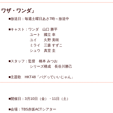
ミワザ・ワンダ」
■放送日：毎週土曜日あさ7時～放送中
■キャスト：ワンダ 山口 勝平
ユート 國立 幸
ユイ 久野 美咲
ミライ 三森 すずこ
シュウ 真堂 圭
■スタッフ：監督 橋本 みつお
シリーズ構成 長谷川勝己
■主題歌 HKT48「バグっていいじゃん」
り
■開催日：3月10日（金）・11日（土）
■会場：TBS赤坂ACTシアター