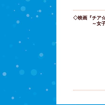
◇映画『チア
～女子高生