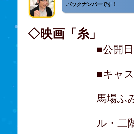
バックナンバーです！
◇映画「糸」
■公開日
■キャ
山本
馬場ふみ
永島
ル・二