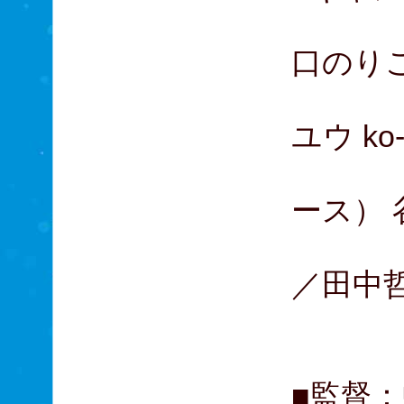
鈴木
口のりこ
飯尾
ユウ k
平子
ース）
アキ
／田中
成
■監督