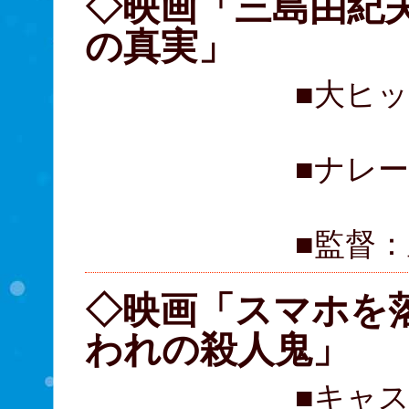
◇映画「三島由紀夫
の真実」
■大ヒ
■ナレ
■監督
◇映画「スマホを
われの殺人鬼」
■キャ