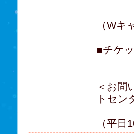
星
大貫
（Wキ
■チケッ
A席
＜お問
トセン
03
（平日10