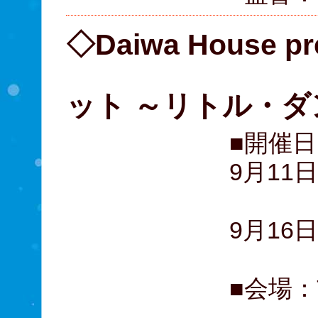
◇Daiwa House 
「ビリ
ット ～リトル・ダ
■開催日
9月11
東京
9月16
■会場：