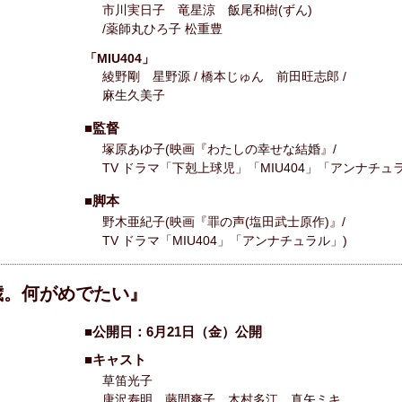
市川実日子 竜星涼 飯尾和樹(ずん)
/薬師丸ひろ子 松重豊
「MIU404」
綾野剛 星野源 / 橋本じゅん 前田旺志郎 /
麻生久美子
■監督
塚原あゆ子(映画『わたしの幸せな結婚』/
TV ドラマ「下剋上球児」「MIU404」「アンナチュ
■脚本
野木亜紀子(映画『罪の声(塩田武士原作)』/
TV ドラマ「MIU404」「アンナチュラル」)
歳。何がめでたい』
■公開日：6月21日（金）公開
■キャスト
草笛光子
唐沢寿明 藤間爽子 木村多江 真矢ミキ