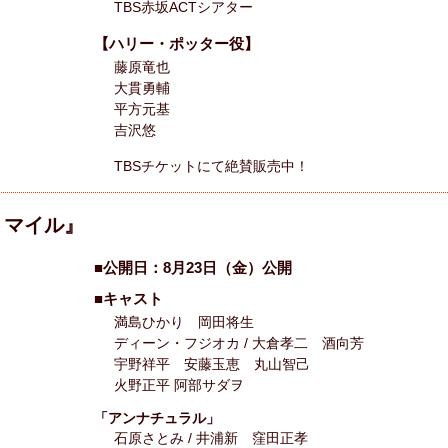
TBS赤坂ACTシアター
【ハリー・ポッター役】
藤原竜也
大貫勇輔
平方元基
吉沢悠
TBSチケットにて絶賛販売中！
トマイル』
■公開日：8月23日（金）公開
■キャスト
満島ひかり 岡田将生
ディーン・フジオカ / 大倉孝二 酒向芳
宇野祥平 安藤玉恵 丸山智己
火野正平 阿部サダヲ
「アンナチュラル」
石原さとみ / 井浦新 窪田正孝