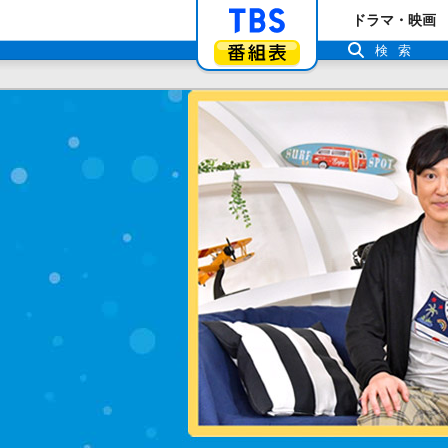
「TBSテレビ」ト
ドラマ・映画
番組表
検索