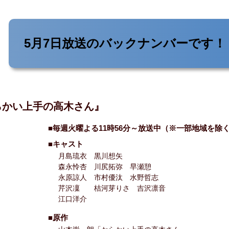
5月7日放送の
バックナンバーです！
らかい上手の高木さん』
■毎週火曜よる11時56分～放送中（※一部地域を除
■キャスト
月島琉衣 黒川想矢
森永怜杏 川尻拓弥 早瀬憩
永原諒人 市村優汰 水野哲志
芹沢凜 桔河芽りさ 吉沢凛音
江口洋介
■原作