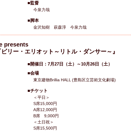
■監督
今泉力哉
■脚本
金沢知樹 萩森淳 今泉力哉
 presents
『ビリー・エリオット～リトル・ダンサー～』
■開催日：7月27日（土）～10月26日（土）
■会場
東京建物Brillia HALL (豊島区立芸術文化劇場)
■チケット
＜平日＞
S席15,000円
A席12,000円
B席 9,000円
＜土日祝＞
S席15,500円