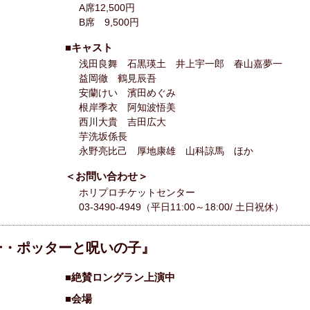
A席12,500円
B席 9,500円
■キャスト
浅田良舞 石黒瑛土 井上宇一郎 春山嘉夢一
益岡徹 鶴見辰吾
安蘭けい 濱田めぐみ
根岸季衣 阿知波悟美
西川大貴 吉田広大
芋洗坂係長
永野亮比己 厚地康雄 山科諒馬 ほか
＜お問い合わせ＞
ホリプロチケットセンター
03-3490-4949（平日11:00～18:00/ 土日祝休）
ー・ポッターと呪いの子』
■絶賛ロングラン上演中
■会場