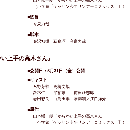
山本崇一朗「からかい上手の高木さん」
（小学館「ゲッサン少年サンデーコミックス」刊）
■監督
今泉力哉
■脚本
金沢知樹 萩森淳 今泉力哉
かい上手の高木さん』
■公開日：5月31日（金）公開
■キャスト
永野芽郁 高橋文哉
鈴木仁 平祐奈 前田旺志郎
志田彩良 白鳥玉季 齋藤潤／江口洋介
■原作
山本崇一朗「からかい上手の高木さん」
（小学館「ゲッサン少年サンデーコミックス」刊）