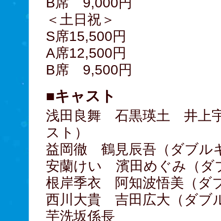
B席 9,000円
＜土日祝＞
S席15,500円
A席12,500円
B席 9,500円
■キャスト
浅田良舞 石黒瑛土 井上
スト）
益岡徹 鶴見辰吾（ダブル
安蘭けい 濱田めぐみ（ダ
根岸季衣 阿知波悟美（ダ
西川大貴 吉田広大（ダブ
芋洗坂係長