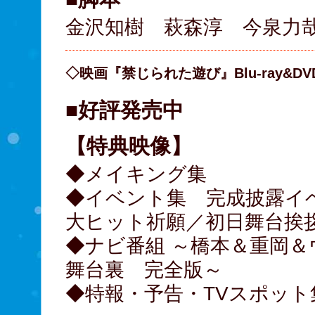
金沢知樹 萩森淳 今泉力
◇映画『禁じられた遊び』Blu-ray&DV
■好評発売中
【特典映像】
◆メイキング集
◆イベント集 完成披露イ
大ヒット祈願／初日舞台挨
◆ナビ番組 ～橋本＆重岡
舞台裏 完全版～
◆特報・予告・TVスポッ