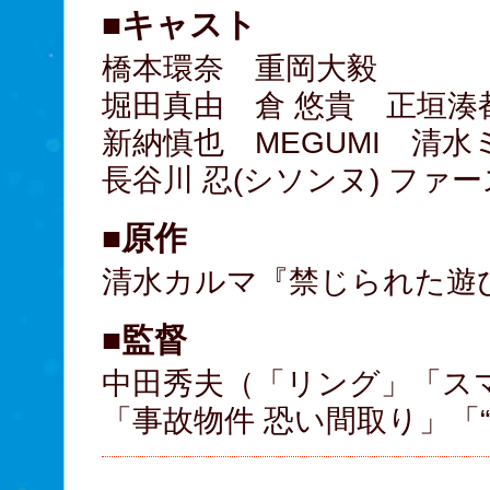
■キャスト
橋本環奈 重岡大毅
堀田真由 倉 悠貴 正垣湊
新納慎也 MEGUMI 清水
長谷川 忍(シソンヌ) ファ
■原作
清水カルマ『禁じられた遊び
■監督
中田秀夫（「リング」「ス
「事故物件 恐い間取り」「