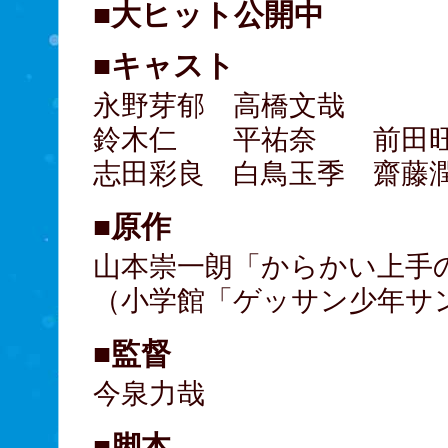
■大ヒット公開中
■キャスト
永野芽郁 高橋文哉
鈴木仁 平祐奈 前田
志田彩良 白鳥玉季 齋藤
■原作
山本崇一朗「からかい上手
（小学館「ゲッサン少年サ
■監督
今泉力哉
■脚本