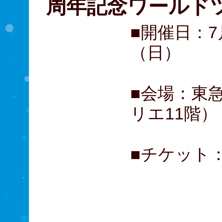
周年記念ワールド
■開催日：7
（日）
■会場：東
リエ11階）
■チケット：
A席 1
B席 
（全席