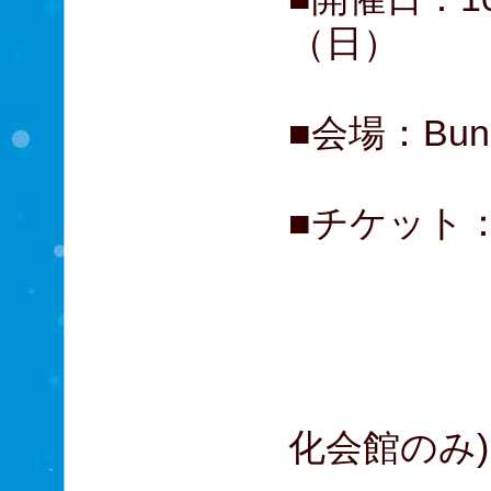
（日）
■会場：Bu
■チケット：
A席 
B席 
C席 
D席 
化会館のみ