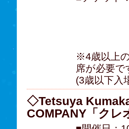
A席 
B席 
（全席
※4歳以上
席が必要で
(3歳以下入
◇Tetsuya Kumak
COMPANY「ク
■開催日：1