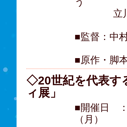
う
立川談春
■監督：中
■原作・脚
◇20世紀を代表
ィ展」
■開催日 
（月）