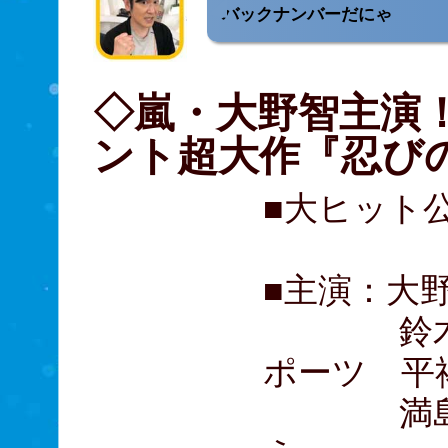
バックナンバーだにゃ
◇嵐・大野智主演
ント超大作『忍び
■大ヒット
■主演：大
鈴木亮平
ポーツ 平
満島真之