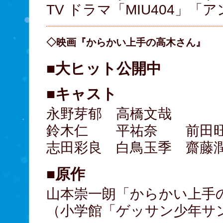
TV ドラマ「MIU404」「
◇映画『からかい上手の高木さん』
■大ヒット公開中
■キャスト
永野芽郁 高橋文哉
鈴木仁 平祐奈 前田
志田彩良 白鳥玉季 齋藤
■原作
山本崇一朗「からかい上手
（小学館「ゲッサン少年サ