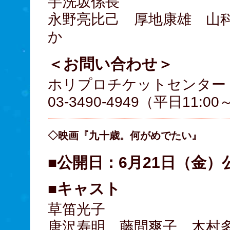
芋洗坂係長
永野亮比己 厚地康雄 山
か
＜お問い合わせ＞
ホリプロチケットセンター
03-3490-4949（平日11:0
◇映画『九十歳。何がめでたい』
■公開日：6月21日（金）
■キャスト
草笛光子
唐沢寿明 藤間爽子 木村