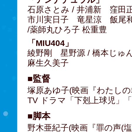
石原さとみ / 井浦新 窪田
市川実日子 竜星涼 飯尾和
/薬師丸ひろ子 松重豊
「MIU404」
綾野剛 星野源 / 橋本じゅ
麻生久美子
■監督
塚原あゆ子(映画『わたしの
TV ドラマ「下剋上球児」「
■脚本
野木亜紀子(映画『罪の声(塩