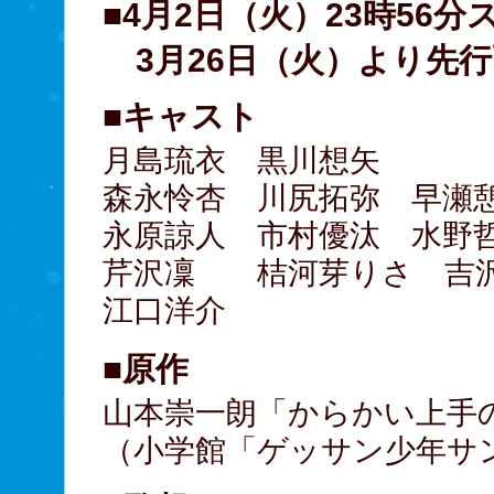
■4月2日（火）23時56分
3月26日（火）より先
■キャスト
月島琉衣 黒川想矢
森永怜杏 川尻拓弥 早瀬
永原諒人 市村優汰 水野
芹沢凜 桔河芽りさ 吉
江口洋介
■原作
山本崇一朗「からかい上手
（小学館「ゲッサン少年サ