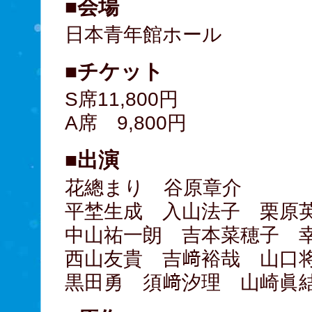
■会場
日本青年館ホール
■チケット
S席11,800円
A席 9,800円
■出演
花總まり 谷原章介
平埜生成 入山法子 栗原
中山祐一朗 吉本菜穂子 
西山友貴 吉﨑裕哉 山口
黒田勇 須﨑汐理 山崎眞