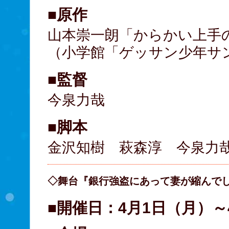
■原作
山本崇一朗「からかい上手
（小学館「ゲッサン少年サ
■監督
今泉力哉
■脚本
金沢知樹 萩森淳 今泉力
◇舞台『銀行強盗にあって妻が縮んで
■開催日：4月1日（月）～