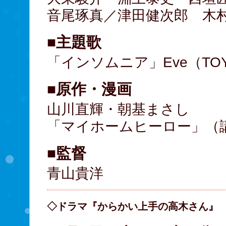
音尾琢真／津田健次郎 木
■主題歌
「インソムニア」Eve（TOY'
■原作・漫画
山川直輝・朝基まさし
「マイホームヒーロー」（
■監督
青山貴洋
◇ドラマ『からかい上手の高木さん』