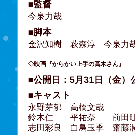
■監督
今泉力哉
■脚本
金沢知樹 萩森淳 今泉力
◇映画『からかい上手の高木さん』
■公開日：5月31日（金）
■キャスト
永野芽郁 高橋文哉
鈴木仁 平祐奈 前田
志田彩良 白鳥玉季 齋藤