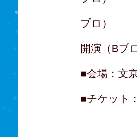
24日
プロ）
25日（
開演（B
■会場：文
■チケット：
A席 1
B席 
C席 6