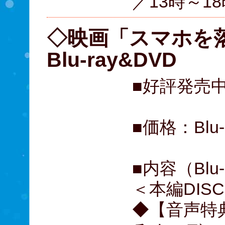
／13時～1
◇映画「スマホを
Blu-ray&DVD
■好評発売
■価格：Blu-
■内容（Blu
＜本編DIS
◆【音声特