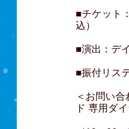
■チケット：
込）
■演出：デ
■振付リス
＜お問い合
ド 専用ダ
0570