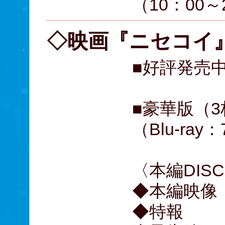
（10：00～
◇映画『ニセコイ』 
■好評発売
■豪華版（
（Blu-ray
〈本編DIS
◆本編映
◆特報