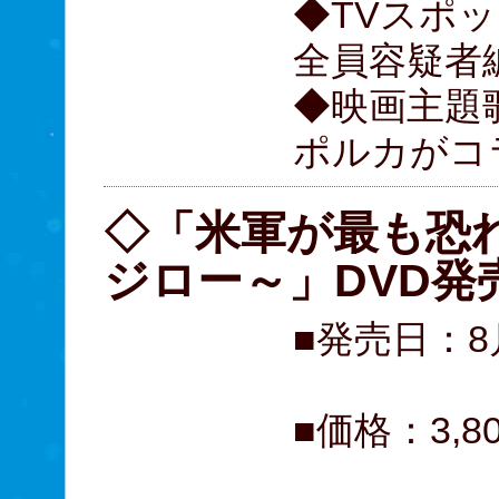
◆TVスポ
全員容疑者
◆映画主題
ポルカがコラ
◇「米軍が最も恐
ジロー～」DVD発
■発売日：8
■価格：3,8