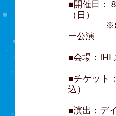
■開催日： 
（日）
※8月1
ー公
■会場：IH
■チケット：
込）
■演出：デ