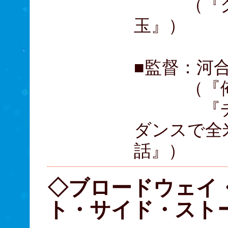
（『グッ
玉』）
■監督：河
（『俺物
『チア☆
ダンスで全
話』）
◇ブロードウェイ
ト・サイド・スト