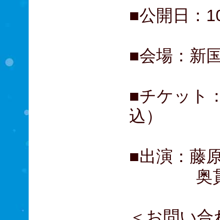
■公開日：1
■会場：新
■チケット：
込）
■出演：藤
奥貫 
＜お問い合