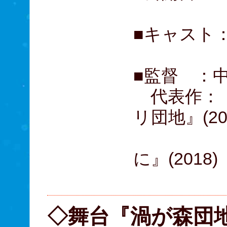
■キャスト：
■監督 ：
代表作：『リ
リ団地』(20
『スマ
に』(2018)
『貞子』
◇舞台『渦が森団