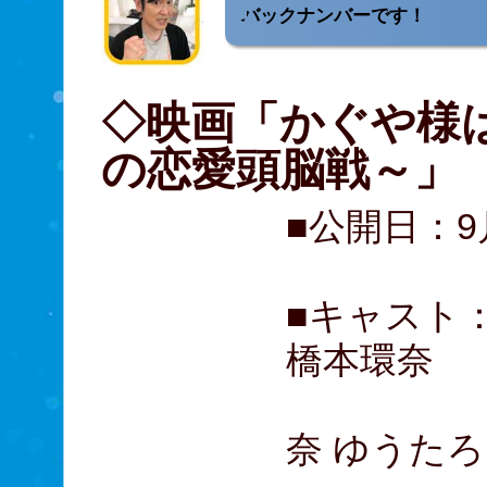
バックナンバーです！
◇映画「かぐや様
の恋愛頭脳戦～」
■公開日：9
■キャスト：平
橋本環奈
佐野勇斗
奈 ゆうたろ