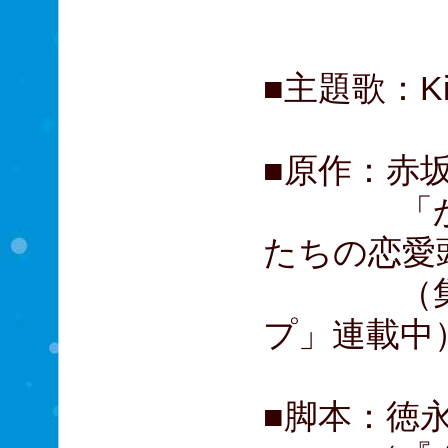
髙嶋政
■主題歌：King
■原作：赤
「かぐや
たちの恋愛
（集英社
プ」連載中
■脚本：徳