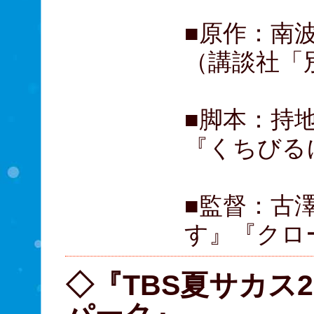
■原作：南波
（講談社「
■脚本：持
『くちびる
■監督：古
す』『クロ
◇『TBS夏サカス2