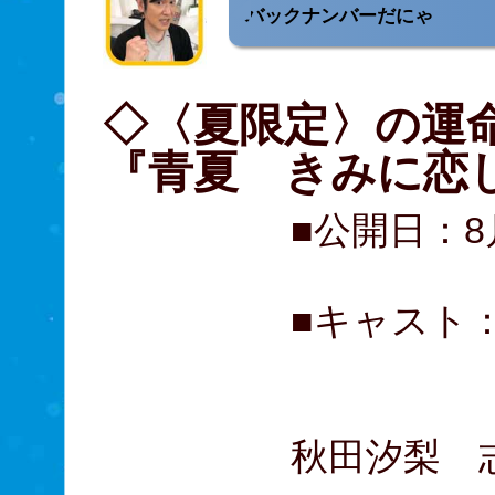
バックナンバーだにゃ
◇〈夏限定〉の運
『青夏 きみに恋し
■公開日：8
■キャスト
古畑星
久間田
秋田汐梨 