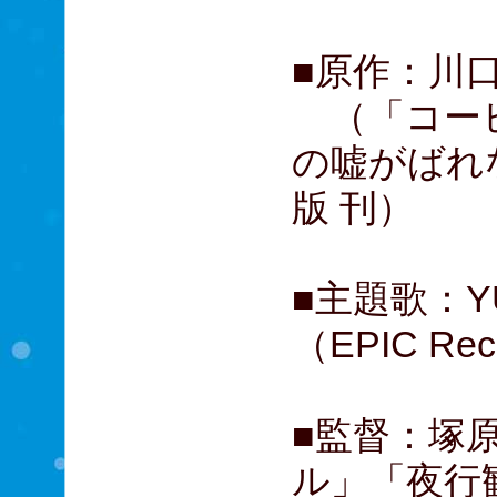
■原作：川
（「コーヒ
の嘘がばれ
版 刊）
■主題歌：Y
（EPIC Rec
■監督：塚
ル」「夜行