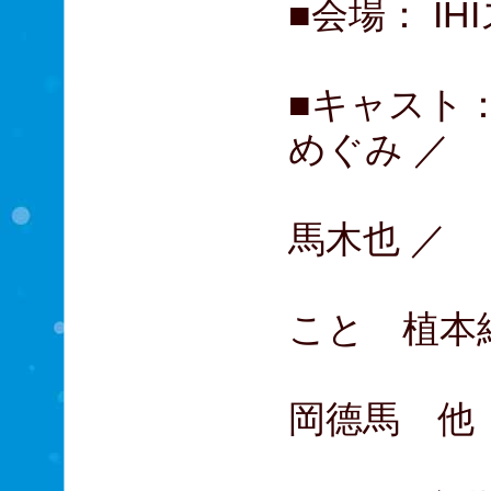
■会場： I
■キャスト：
めぐみ ／
松下
馬木也 ／
猫背
こと 植本
橋本
岡德馬 他