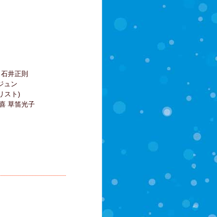
石井正則
ジュン
スト)
 草笛光子