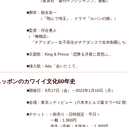
（集英社「週刊ヤングジャンプ」連載）
■脚本：徳永友一
（『翔んで埼玉』、ドラマ『ルパンの娘』）
■監督：河合勇人
（『俺物語』
『チア☆ダン～女子高生がチアダンスで全米制覇しち
■主題歌：King & Prince「恋降る月夜に君想ふ」
■挿入歌：Ado「会いたくて」
ッポンのカワイイ文化60年史
■開催日：9月17日（金）～2022年1月10日（月）
■会場：東京シティビュー（六本木ヒルズ森タワー52 階
■チケット：＜前売り・日時指定・平日＞
一般：1,900円
学生（高校・大学生）：1,300円