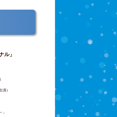
！
ナル」
）
出演）
～」