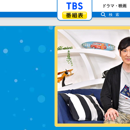
「TBSテレビ」ト
ドラマ・映画
番組表
検索