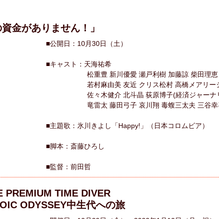
の資金がありません！」
■公開日：10月30日（土）
■キャスト：天海祐希
松重豊 新川優愛 瀬戸利樹 加藤諒 柴田理恵 
若村麻由美 友近 クリス松村 高橋メアリー
佐々木健介 北斗晶 荻原博子(経済ジャーナリ
竜雷太 藤田弓子 哀川翔 毒蝮三太夫 三谷幸喜
■主題歌：氷川きよし「Happy!」（日本コロムビア）
■脚本：斎藤ひろし
■監督：前田哲
E PREMIUM TIME DIVER
OIC ODYSSEY中生代への旅