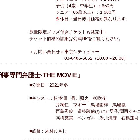
子供（4歳～中学生）：650円
シニア（65歳以上）：1,600円
※
休日・当日券は価格が異なります。
数量限定グッズ付きチケットも発売中！
チケット価格の詳細は公式HPをご覧ください。
＜お問い合わせ＞東京シティビュー
03-6406-6652（10:00～20:00）
刑事専門弁護士-THE MOVIE」
■公開日：2021年冬
■キャスト：松本潤 香川照之 杉咲花
片桐仁 マギー 馬場園梓 馬場徹
西島秀俊 道枝駿佑(なにわ男子/関西ジャニーズ
高橋克実 ベンガル 渋川清彦 石橋蓮司
■監督：木村ひさし