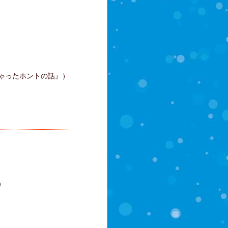
ゃったホントの話』）
）