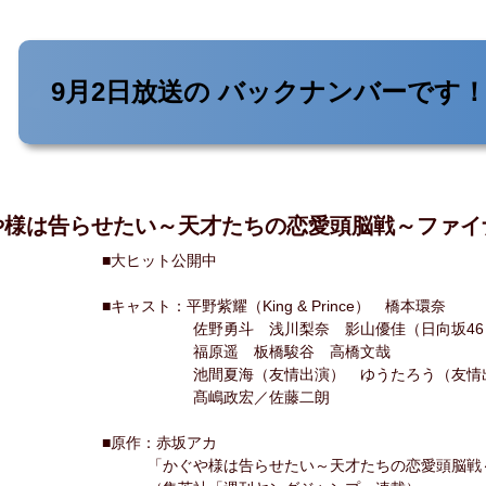
9月2日放送の
バックナンバーです
や様は告らせたい～天才たちの恋愛頭脳戦～ファイ
■大ヒット公開中
■キャスト：平野紫耀（King & Prince） 橋本環奈
佐野勇斗 浅川梨奈 影山優佳（日向坂46
福原遥 板橋駿谷 高橋文哉
池間夏海（友情出演） ゆうたろう（友情
髙嶋政宏／佐藤二朗
■原作：赤坂アカ
「かぐや様は告らせたい～天才たちの恋愛頭脳戦