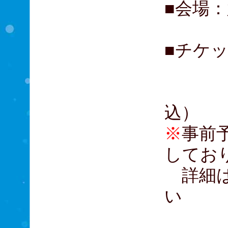
■会場
■チケッ
大学
高校
込）
※
事前
してお
詳細は
い