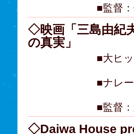
■監督
◇映画「三島由紀夫
の真実」
■大ヒ
■ナレ
■監督
◇Daiwa House 