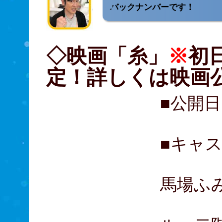
バックナンバーです！
◇映画「糸」
※
初
定！詳しくは映画公
■公開日
■キャ
山本
馬場ふみ
永島