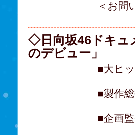
＜お問
03-
◇日向坂46ドキュ
のデビュー」
■大ヒ
■製作
■企画