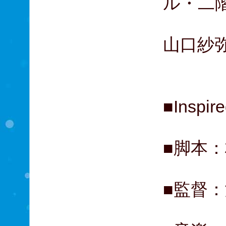
ル・二
松重
山口紗弥
斎藤
■Insp
■脚本
■監督