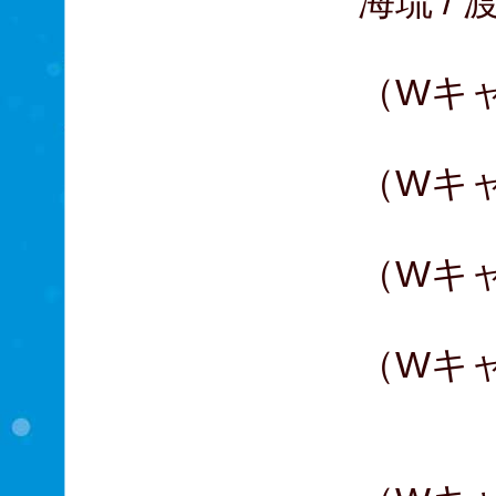
海琉 /
益岡
（Wキ
柚希
（Wキ
根岸
（Wキ
中河
（Wキ
星
大貫