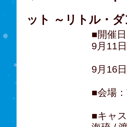
「ビリ
ット ～リトル・ダ
■開催日
9月11
東京
9月16
■会場：
■キャス