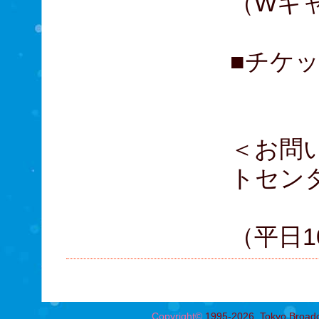
（Wキ
■チケッ
A席
＜お問
トセン
03
（平日10
Copyright©
1995-2026, Tokyo Broadcas