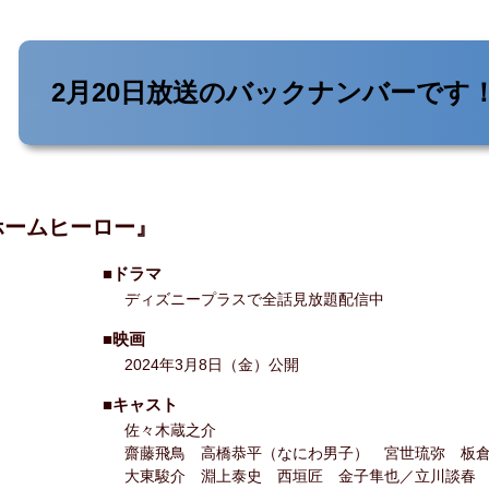
2月20日放送の
バックナンバーです
ホームヒーロー』
■ドラマ
ディズニープラスで全話見放題配信中
■映画
2024年3月8日（金）公開
■キャスト
佐々木蔵之介
齋藤飛鳥 高橋恭平（なにわ男子） 宮世琉弥 板
大東駿介 淵上泰史 西垣匠 金子隼也／立川談春