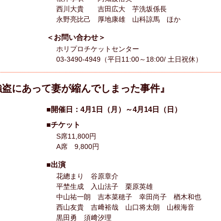
西川大貴 吉田広大 芋洗坂係長
永野亮比己 厚地康雄 山科諒馬 ほか
＜お問い合わせ＞
ホリプロチケットセンター
03-3490-4949（平日11:00～18:00/ 土日祝休）
強盗にあって妻が縮んでしまった事件』
■開催日：4月1日（月）～4月14日（日）
■チケット
S席11,800円
A席 9,800円
■出演
花總まり 谷原章介
平埜生成 入山法子 栗原英雄
中山祐一朗 吉本菜穂子 幸田尚子 楢木和也
西山友貴 吉﨑裕哉 山口将太朗 山根海音
黒田勇 須﨑汐理