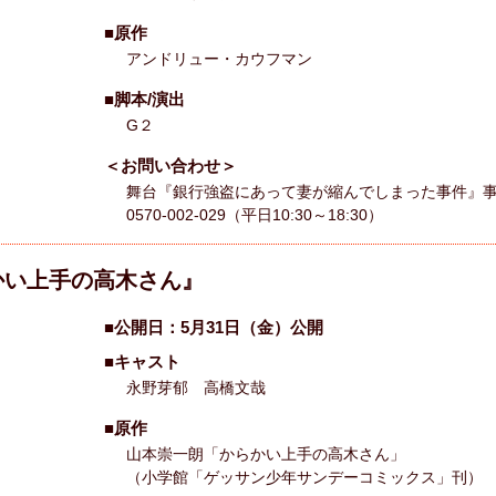
■原作
アンドリュー・カウフマン
■脚本/演出
G２
＜お問い合わせ＞
舞台『銀行強盗にあって妻が縮んでしまった事件』
0570-002-029（平日10:30～18:30）
かい上手の高木さん』
■公開日：5月31日（金）公開
■キャスト
永野芽郁 高橋文哉
■原作
山本崇一朗「からかい上手の高木さん」
（小学館「ゲッサン少年サンデーコミックス」刊）