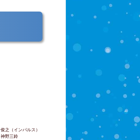
！
倉俊之（インパルス）
 神野三鈴