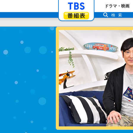
「TBSテレビ」ト
ドラマ・映画
番組表
検索