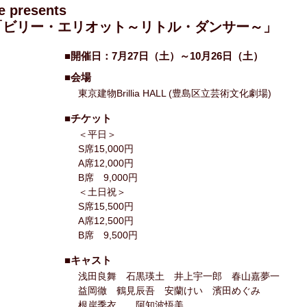
 presents
「ビリー・エリオット～リトル・ダンサー～」
■開催日：7月27日（土）～10月26日（土）
■会場
東京建物Brillia HALL (豊島区立芸術文化劇場)
■チケット
＜平日＞
S席15,000円
A席12,000円
B席 9,000円
＜土日祝＞
S席15,500円
A席12,500円
B席 9,500円
■キャスト
浅田良舞 石黒瑛土 井上宇一郎 春山嘉夢一
益岡徹 鶴見辰吾 安蘭けい 濱田めぐみ
根岸季衣 阿知波悟美