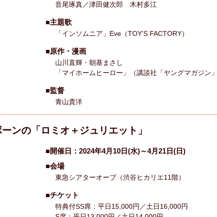
音尾琢真／津田健次郎 木村多江
■主題歌
「インソムニア」Eve（TOY'S FACTORY）
■原作・漫画
山川直輝・朝基まさし
「マイホームヒーロー」（講談社「ヤングマガジン
■監督
青山貴洋
ボーンの「ロミオ＋ジュリエット」
■開催日：2024年4月10日(水)～4月21日(日)
■会場
東急シアターオーブ（渋谷ヒカリエ11階）
■チケット
特典付SS席：平日15,000円／土日16,000円
S席：平日13,000円／土日14,000円